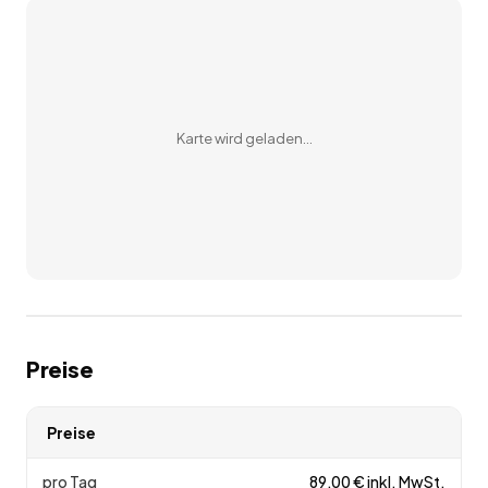
45721 Haltern am See
Kirchhellener Str. 193
46240 Bottrop
Karte wird geladen…
Preise
Preise
pro Tag
89,00
€
inkl. MwSt.