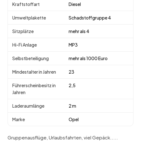
Kraftstoffart
Diesel
Umweltplakette
Schadstoffgruppe 4
Sitzplätze
mehr als 4
Hi-Fi Anlage
MP3
Selbstbeteiligung
mehr als 1000 Euro
Mindestalter in Jahren
23
Führerscheinbesitz in
2,5
Jahren
Laderaumlänge
2 m
Marke
Opel
Gruppenausflüge, Urlaubsfahrten, viel Gepäck.....