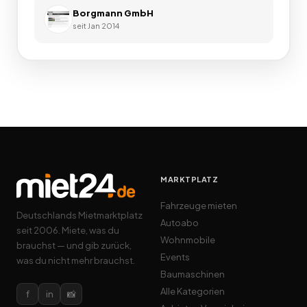
Borgmann GmbH
seit
Jan 2014
MARKTPLATZ
Fahrzeuge mieten
Deutschlands Mietmarktplatz
Autoabo
seit 2006. Miete, was du
Wohnmobile
brauchst — und gib zurück,
Events
was du nicht mehr brauchst.
Baumaschinen
Alle Kategorien
f
in
📸