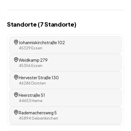
Standorte (
7
Standorte
)
Johanniskirchstraße 102
45329 Essen
Weidkamp 279
45356 Essen
Hervester Straße 130
46286 Dorsten
Heerstraße 51
44653 Herne
Rademachersweg 5
45894 Gelsenkirchen
Hellweg 282