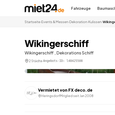
Fahrzeuge
Baumasch
Startseite
›
Events & Messen
›
Dekoration
›
Kulissen
›
Wikinge
Wikingerschiff
Wikingerschiff , Dekorations Schiff
2 Städte
·
Angebots-ID:
l48425508
Vermietet von
FX deco.de
Heringsdorf
Mitglied seit
Jan 2008