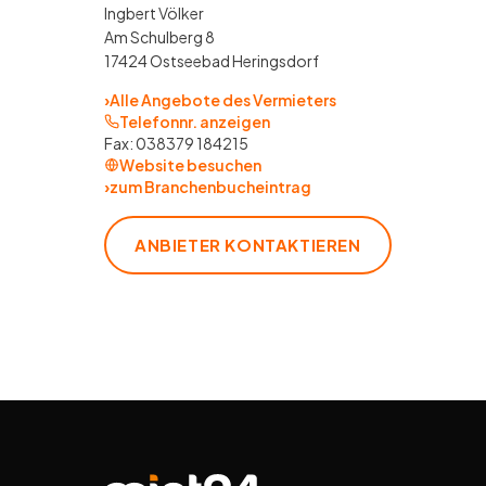
Ingbert Völker
Am Schulberg 8
17424 Ostseebad Heringsdorf
›
Alle Angebote des Vermieters
Telefonnr. anzeigen
Fax:
038379 184215
Website besuchen
›
zum Branchenbucheintrag
ANBIETER KONTAKTIEREN