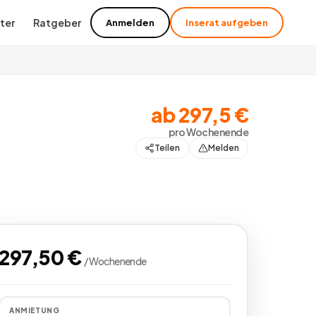
ter
Ratgeber
Anmelden
Inserat aufgeben
ab
297,5
€
pro
Wochenende
Teilen
Melden
297,50
€
/
Wochenende
ANMIETUNG