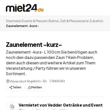
Startseite
›
Events & Messen
›
Bühne, Zelt & Messestand
›
Zubehör
›
Zaunelement -kurz-
Zaunelement -kurz-
Zaunelement -kurz- L 100cm Sie benötigen auch
noch den dazu passenden Zaun ? Kein Problem,
denn auch diesen und weitere Artikel zum Them
Veranstaltung / Party führen wir in unserem
Sortiment.
Warendorf
·
Angebots-ID:
l76945393
Teilen
Melden
Vermietet von
Vedder Getränke und Event