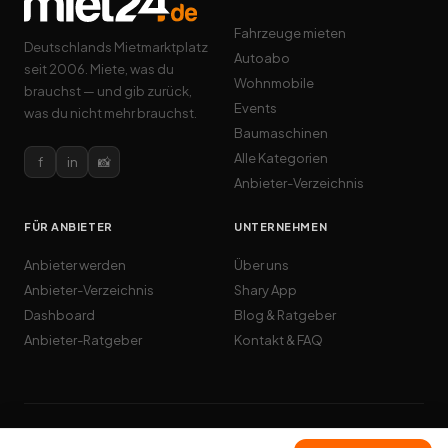
Fahrzeuge mieten
Deutschlands Mietmarktplatz
Autoabo
seit 2006. Miete, was du
Wohnmobile
brauchst — und gib zurück,
Events
was du nicht mehr brauchst.
Baumaschinen
Alle Kategorien
f
in
📸
Anbieter-Verzeichnis
FÜR ANBIETER
UNTERNEHMEN
Anbieter werden
Über uns
Anbieter-Verzeichnis
Shary App
Dashboard
Blog & Ratgeber
Anbieter-Ratgeber
Kontakt & FAQ
© 2026 Cardome GmbH · miet24.de · Alle Rechte vorbehalten