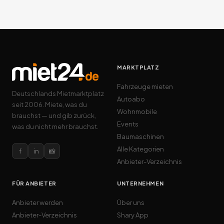
MARKTPLATZ
Fahrzeuge mieten
Deutschlands Mietmarktplatz
Autoabo
seit 2006. Miete, was du
Wohnmobile
brauchst — und gib zurück,
Events
was du nicht mehr brauchst.
Baumaschinen
Alle Kategorien
f
in
📸
Anbieter-Verzeichnis
FÜR ANBIETER
UNTERNEHMEN
Anbieter werden
Über uns
Anbieter-Verzeichnis
Shary App