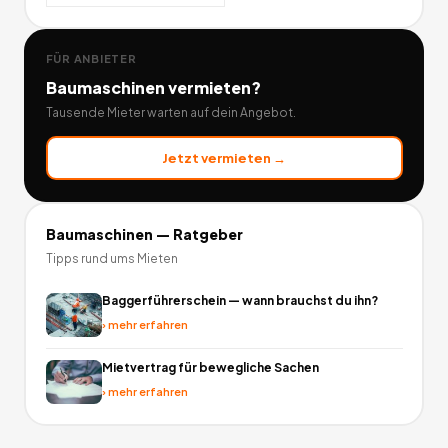
FÜR ANBIETER
Baumaschinen
vermieten?
Tausende Mieter warten auf dein Angebot.
Jetzt vermieten →
Baumaschinen
— Ratgeber
Tipps rund ums Mieten
Baggerführerschein — wann brauchst du ihn?
›
mehr erfahren
Mietvertrag für bewegliche Sachen
›
mehr erfahren