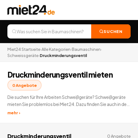
SUCHEN
Miet24 Startseite
›
Alle Kategorien
›
Baumaschinen
›
Schweissgeräte
›
Druckminderungsventil
Druckminderungsventil mieten
0
Angebote
Die suchen für Ihre Arbeiten Schweißgeräte? Schweißgeräte
mieten Sie problemlos bei Miet24. Dazu finden Sie auch in den
sämtlichen Unterkategorien der Schweißgeräte zur
mehr ›
Vermietung: Schutzgas, Elektro, PVC und vieles Mehr.
0
Angebote
deutschlandweit.
Druckminderungsventil
0
Angebote