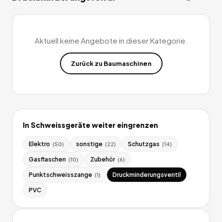
Aktuell keine Angebote in dieser Kategorie.
Zurück zu
Baumaschinen
In
Schweissgeräte
weiter eingrenzen
Elektro
sonstige
Schutzgas
(
50
)
(
22
)
(
14
)
Gasflaschen
Zubehör
(
10
)
(
6
)
Punktschweisszange
Druckminderungsventil
(
1
)
PVC