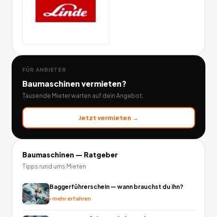
FÜR ANBIETER
Baumaschinen
vermieten?
Tausende Mieter warten auf dein Angebot.
Jetzt vermieten →
Baumaschinen
— Ratgeber
Tipps rund ums Mieten
Baggerführerschein — wann brauchst du ihn?
›
mehr erfahren