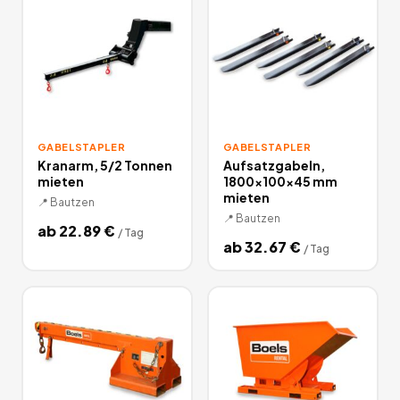
GABELSTAPLER
GABELSTAPLER
Kranarm, 5/2 Tonnen
Aufsatzgabeln,
mieten
1800x100x45 mm
mieten
📍
Bautzen
📍
Bautzen
ab
22.89
€
/
Tag
ab
32.67
€
/
Tag