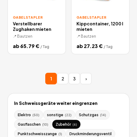
GABELSTAPLER
GABELSTAPLER
Verstellbarer
Kippcontainer, 1200 l
Zughaken mieten
mieten
📍
Bautzen
📍
Bautzen
ab
65.79
€
ab
27.23
€
/
Tag
/
Tag
1
2
3
›
In
Schweissgeräte
weiter eingrenzen
Elektro
sonstige
Schutzgas
(
50
)
(
22
)
(
14
)
Gasflaschen
Zubehör
(
10
)
(
6
)
Punktschweisszange
Druckminderungsventil
(
1
)