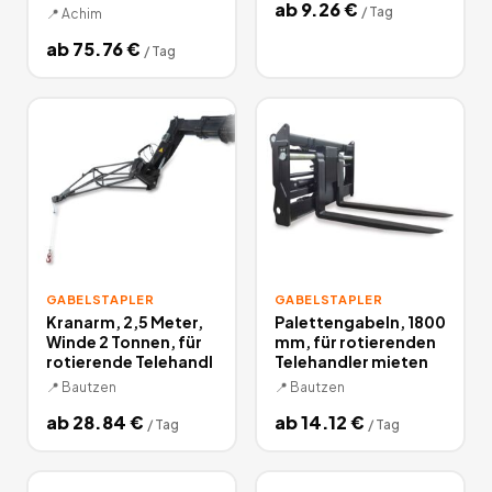
ab
9.26
€
/
Tag
📍
Achim
ab
75.76
€
/
Tag
GABELSTAPLER
GABELSTAPLER
Kranarm, 2,5 Meter,
Palettengabeln, 1800
Winde 2 Tonnen, für
mm, für rotierenden
rotierende Telehandl
Telehandler mieten
📍
Bautzen
📍
Bautzen
ab
28.84
€
ab
14.12
€
/
Tag
/
Tag