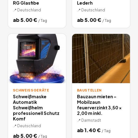
RG Glasfibe
Lederh
📍
Deutschland
📍
Deutschland
ab
5.00
€
ab
5.00
€
/
Tag
/
Tag
SCHWEISSGERÄTE
BAUSTELLEN
Schweißmaske
Bauzaun mieten –
Automatik
Mobilzaun
Schweißhelm
feuerverzinkt 3,50 ×
professionell Schutz
2,00 m inkl.
Komf
📍
Darmstadt
📍
Deutschland
ab
1.40
€
/
Tag
ab
5.00
€
/
Tag