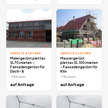
GERÜSTE & LEITERN
GERÜSTE & LEITERN
Malergerüst plettac
Maurergerüst
SL70 mieten –
plettac SL 100 mieten
Fassadengerüst für
– Fassadengerüst für
Dach- &
Klin
📍
Beckum
📍
Beckum
auf Anfrage
auf Anfrage