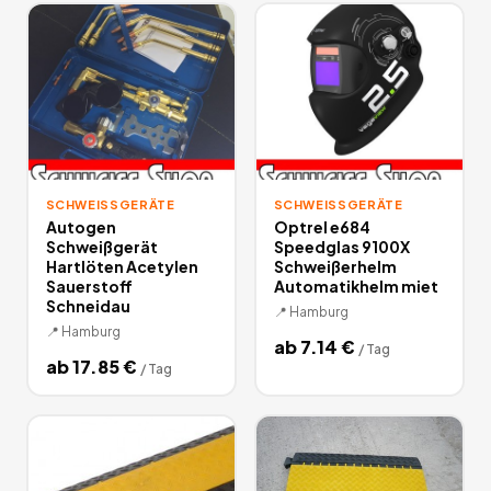
SCHWEISSGERÄTE
SCHWEISSGERÄTE
Autogen
Optrel e684
Schweißgerät
Speedglas 9100X
Hartlöten Acetylen
Schweißerhelm
Sauerstoff
Automatikhelm miet
Schneidau
📍
Hamburg
📍
Hamburg
ab
7.14
€
/
Tag
ab
17.85
€
/
Tag