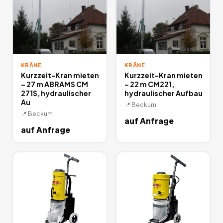
KRÄNE
KRÄNE
Kurzzeit-Kran mieten
Kurzzeit-Kran mieten
– 27 m ABRAMS CM
– 22 m CM221,
271S, hydraulischer
hydraulischer Aufbau
Au
📍
Beckum
📍
Beckum
auf Anfrage
auf Anfrage