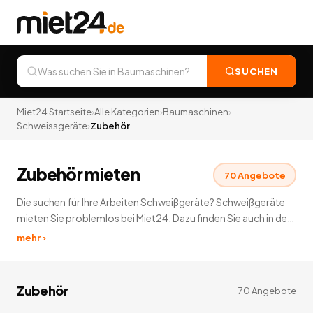
SUCHEN
Miet24 Startseite
›
Alle Kategorien
›
Baumaschinen
›
Schweissgeräte
›
Zubehör
Zubehör mieten
70
Angebote
Die suchen für Ihre Arbeiten Schweißgeräte? Schweißgeräte
mieten Sie problemlos bei Miet24. Dazu finden Sie auch in den
sämtlichen Unterkategorien der Schweißgeräte zur
mehr ›
Vermietung: Schutzgas, Elektro, PVC und vieles Mehr.
70
Angebote
deutschlandweit.
Zubehör
70
Angebote