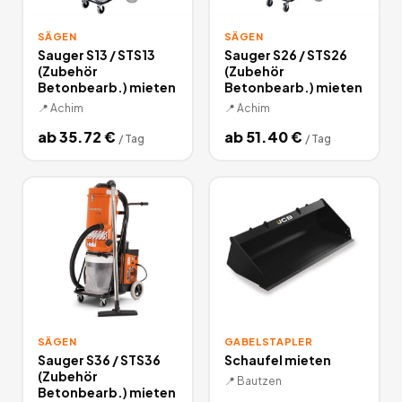
SÄGEN
SÄGEN
Sauger S13 / STS13
Sauger S26 / STS26
(Zubehör
(Zubehör
Betonbearb.) mieten
Betonbearb.) mieten
📍
Achim
📍
Achim
ab
35.72
€
ab
51.40
€
/
Tag
/
Tag
SÄGEN
GABELSTAPLER
Sauger S36 / STS36
Schaufel mieten
(Zubehör
📍
Bautzen
Betonbearb.) mieten