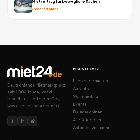
Mietvertrag für bewegliche Sachen
›
mehr erfahren
MARKTPLATZ
Fahrzeuge mieten
Deutschlands Mietmarktplatz
Autoabo
seit 2006. Miete, was du
Wohnmobile
brauchst — und gib zurück,
Events
was du nicht mehr brauchst.
Baumaschinen
Alle Kategorien
f
in
📸
Anbieter-Verzeichnis