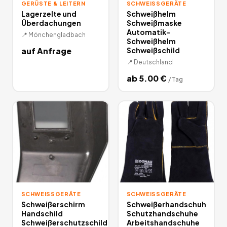
GERÜSTE & LEITERN
SCHWEISSGERÄTE
Lagerzelte und
Schweißhelm
Überdachungen
Schweißmaske
Automatik-
📍
Mönchengladbach
Schweißhelm
auf Anfrage
Schweißschild
📍
Deutschland
ab
5.00
€
/
Tag
SCHWEISSGERÄTE
SCHWEISSGERÄTE
Schweißerschirm
Schweißerhandschuh
Handschild
Schutzhandschuhe
Schweißerschutzschild
Arbeitshandschuhe