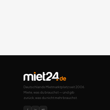
Deutschlands Mietmarktplatz seit 2006.
Miete, was du brauchst — und gib
zurück, was du nicht mehr brauchst.
f
in
📸