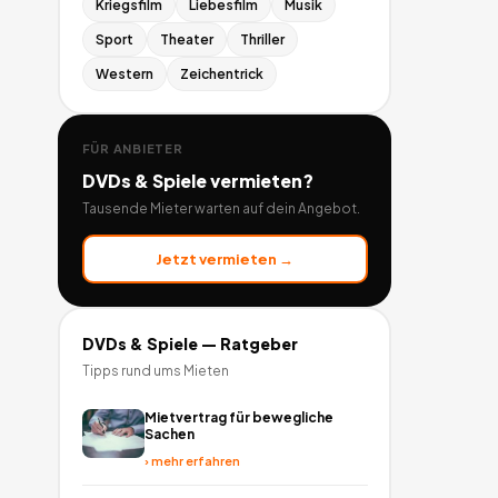
Kriegsfilm
Liebesfilm
Musik
Sport
Theater
Thriller
Western
Zeichentrick
FÜR ANBIETER
DVDs & Spiele
vermieten?
Tausende Mieter warten auf dein Angebot.
Jetzt vermieten →
DVDs & Spiele
— Ratgeber
Tipps rund ums Mieten
Mietvertrag für bewegliche
Sachen
›
mehr erfahren