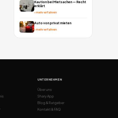
Kaution bei Mietsachen — Recht
erklärt
›
mehr erfahren
Auto von privat mieten
›
mehr erfahren
UNTERNEHMEN
Über uns
nis
Shary App
Blog & Ratgeber
r
Kontakt & FAQ