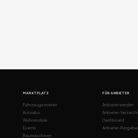
MARKTPLATZ
FÜR ANBIETER
Fahrzeuge mieten
Anbieter werden
Autoabo
Anbieter-Verzeich
Wohnmobile
Dashboard
Events
Anbieter-Ratgebe
Baumaschinen