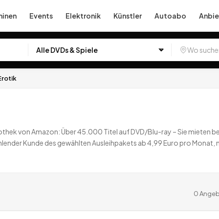
inen
Events
Elektronik
Künstler
Autoabo
Anbie
Erotik
eothek von Amazon: Über 45.000 Titel auf DVD/Blu-ray – Sie mieten 
lender Kunde des gewählten Ausleihpakets ab 4,99 Euro pro Monat, 
dschaft über den Gratistest hinaus einen 15 Euro Einkaufsgutschein für
Amazon Marketplace).
0
Angebote
deutschlandweit.
0
Angeb