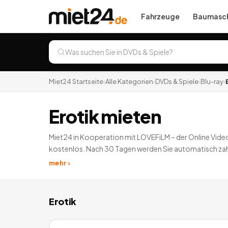
Fahrzeuge
Baumasch
Miet24 Startseite
›
Alle Kategorien
›
DVDs & Spiele
›
Blu-ray
›
Erotik mieten
Miet24 in Kooperation mit LOVEFiLM – der Online Vid
kostenlos. Nach 30 Tagen werden Sie automatisch zah
jederzeit kündbar). Zusätzlich erhalten Sie bei Mitglie
mehr ›
Kindle eBooks und alle Angebote von Drittanbietern/
Erotik