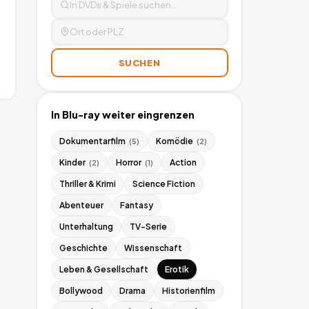
SUCHEN
In
Blu-ray
weiter eingrenzen
Dokumentarfilm
Komödie
(
5
)
(
2
)
Kinder
Horror
Action
(
2
)
(
1
)
Thriller & Krimi
Science Fiction
Abenteuer
Fantasy
Unterhaltung
TV-Serie
Geschichte
Wissenschaft
Leben & Gesellschaft
Erotik
Bollywood
Drama
Historienfilm