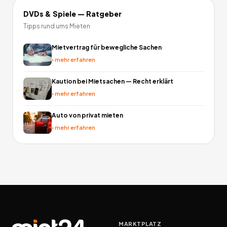
DVDs & Spiele
— Ratgeber
Tipps rund ums Mieten
Mietvertrag für bewegliche Sachen
›
mehr erfahren
Kaution bei Mietsachen — Recht erklärt
›
mehr erfahren
Auto von privat mieten
›
mehr erfahren
MARKTPLATZ