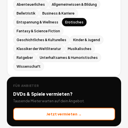
Abenteuerliches
Allgemeinwissen & Bildung
Belletristik
Business & Karriere
Entspannung & Wellness
Erotisches
Fantasy & Science Fiction
Geschichtliches & Kulturelles
Kinder & Jugend
Klassiker der Weltliteratur
Musikalisches
Ratgeber
Unterhaltsames & Humoristisches
Wissenschaft
FÜR ANBIETER
DVDs & Spiele
vermieten?
Tausende Mieter warten auf dein Angebot.
Jetzt vermieten →