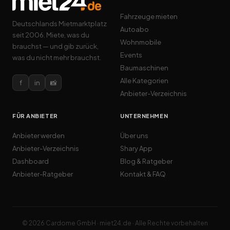
Fahrzeuge mieten
Deutschlands Mietmarktplatz
Autoabo
seit 2006. Miete, was du
Wohnmobile
brauchst — und gib zurück,
Events
was du nicht mehr brauchst.
Baumaschinen
Alle Kategorien
f
in
📸
Anbieter-Verzeichnis
FÜR ANBIETER
UNTERNEHMEN
Anbieter werden
Über uns
Anbieter-Verzeichnis
Shary App
Dashboard
Blog & Ratgeber
Anbieter-Ratgeber
Kontakt & FAQ
© 2026 Cardome GmbH · miet24.de · Alle Rechte vorbehalten