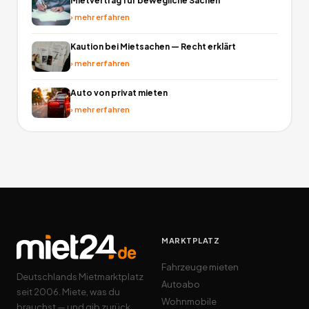
Mietvertrag für bewegliche Sachen
›
mehr erfahren
Kaution bei Mietsachen — Recht erklärt
›
mehr erfahren
Auto von privat mieten
›
mehr erfahren
MARKTPLATZ
Fahrzeuge mieten
Deutschlands Mietmarktplatz
Autoabo
seit 2006. Miete, was du
Wohnmobile
brauchst — und gib zurück,