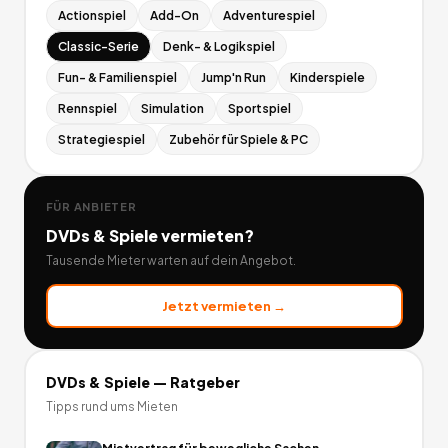
Actionspiel
Add-On
Adventurespiel
Classic-Serie
Denk- & Logikspiel
Fun- & Familienspiel
Jump'n Run
Kinderspiele
Rennspiel
Simulation
Sportspiel
Strategiespiel
Zubehör für Spiele & PC
FÜR ANBIETER
DVDs & Spiele
vermieten?
Tausende Mieter warten auf dein Angebot.
Jetzt vermieten →
DVDs & Spiele
— Ratgeber
Tipps rund ums Mieten