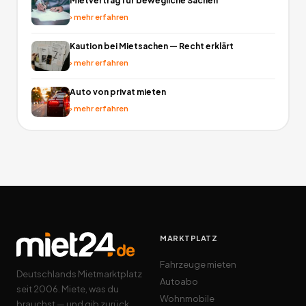
Mietvertrag für bewegliche Sachen
›
mehr erfahren
Kaution bei Mietsachen — Recht erklärt
›
mehr erfahren
Auto von privat mieten
›
mehr erfahren
MARKTPLATZ
Fahrzeuge mieten
Deutschlands Mietmarktplatz
Autoabo
seit 2006. Miete, was du
Wohnmobile
brauchst — und gib zurück,