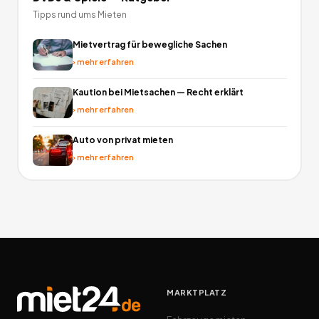
Tipps rund ums Mieten
Mietvertrag für bewegliche Sachen
›
mehr erfahren
Kaution bei Mietsachen — Recht erklärt
›
mehr erfahren
Auto von privat mieten
›
mehr erfahren
MARKTPLATZ