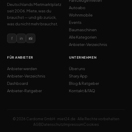
Fahrzeuge mieten
Deutschlands Mietmarktplatz
Autoabo
seit 2006. Miete, was du
Wohnmobile
brauchst — und gib zurück,
Events
was du nicht mehr brauchst.
Baumaschinen
Alle Kategorien
f
in
📸
Anbieter-Verzeichnis
FÜR ANBIETER
UNTERNEHMEN
Anbieter werden
Über uns
Anbieter-Verzeichnis
Shary App
Dashboard
Blog & Ratgeber
Anbieter-Ratgeber
Kontakt & FAQ
© 2026 Cardome GmbH · miet24.de · Alle Rechte vorbehalten
AGB
Datenschutz
Impressum
Cookies