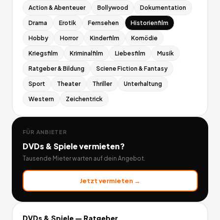
Action & Abenteuer
Bollywood
Dokumentation
Drama
Erotik
Fernsehen
Historienfilm
Hobby
Horror
Kinderfilm
Komödie
Kriegsfilm
Kriminalfilm
Liebesfilm
Musik
Ratgeber & Bildung
Sciene Fiction & Fantasy
Sport
Theater
Thriller
Unterhaltung
Western
Zeichentrick
FÜR ANBIETER
DVDs & Spiele
vermieten?
Tausende Mieter warten auf dein Angebot.
Jetzt vermieten →
DVDs & Spiele
— Ratgeber