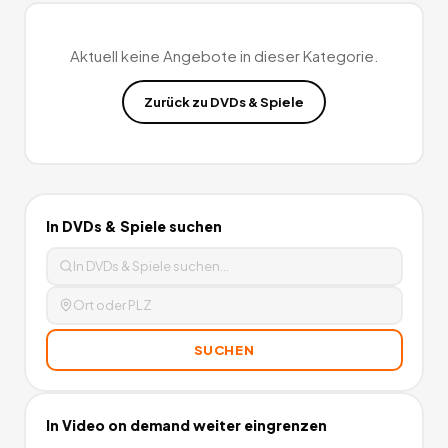
Gratistest hinaus einen 15 Euro Einkaufsgutschein für Amazon
(nicht einlösbar auf Bücher, Zeitschriften, Kindle eBooks und
alle Angebote von Drittanbietern/Amazon Marketplace).
0
Aktuell keine Angebote in dieser Kategorie.
Angebote
deutschlandweit.
Zurück zu
DVDs & Spiele
In
DVDs & Spiele
suchen
SUCHEN
In
Video on demand
weiter eingrenzen