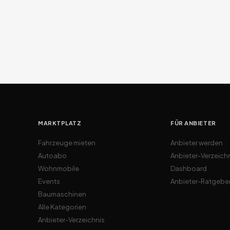
MARKTPLATZ
FÜR ANBIETER
Fahrzeuge mieten
Anbieter werden
Autoabo
Anbieter-Verzeich
Wohnmobile
Dashboard
Events
Anbieter-Ratgebe
Baumaschinen
Alle Kategorien
Anbieter-Verzeichnis