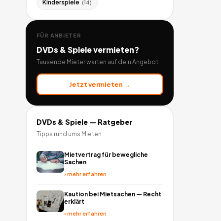
Kinderspiele
(
14
)
FÜR ANBIETER
DVDs & Spiele
vermieten?
Tausende Mieter warten auf dein Angebot.
Jetzt vermieten →
DVDs & Spiele
— Ratgeber
Tipps rund ums Mieten
Mietvertrag für bewegliche
Sachen
›
mehr erfahren
Kaution bei Mietsachen — Recht
erklärt
›
mehr erfahren