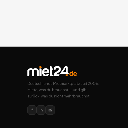
Deutschlands Mietmarktplatz seit 2006.
Miete, was du brauchst — und gib
zurück, was du nicht mehr brauchst.
f
in
📸