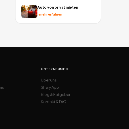
Auto von privat mieten
›
mehr erfahren
UNTERNEHMEN
Über uns
nis
Shary App
Blog & Ratgeber
r
Kontakt & FAQ