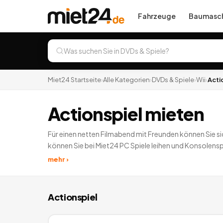
Fahrzeuge
Baumasch
Miet24 Startseite
›
Alle Kategorien
›
DVDs & Spiele
›
Wii
›
Acti
Actionspiel mieten
Für einen netten Filmabend mit Freunden können Sie sic
können Sie bei Miet24 PC Spiele leihen und Konsolenspiel
oder ein X Box leihen.
0
Angebote
deutschlandweit.
mehr ›
Actionspiel