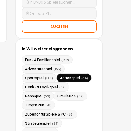
SUCHEN
In
Wii
weiter eingrenzen
Fun- & Familienspiel
(
169
)
Adventurespiel
(
165
)
Sportspiel
Actionspiel
(
149
)
(
64
)
Denk- & Logikspiel
(
59
)
Rennspiel
Simulation
(
59
)
(
52
)
Jump'n Run
(
41
)
Zubehör für Spiele & PC
(
36
)
Strategiespiel
(
23
)