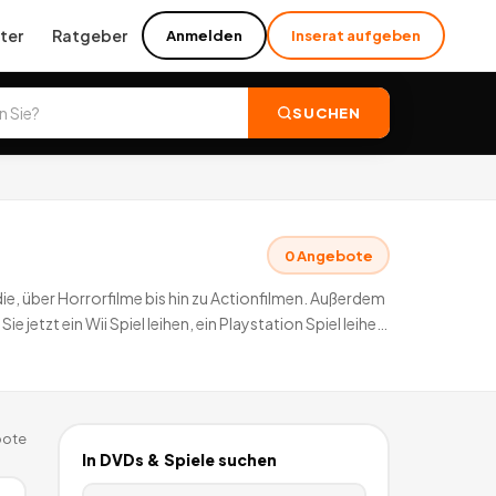
ter
Ratgeber
Anmelden
Inserat aufgeben
SUCHEN
0
Angebote
ie, über Horrorfilme bis hin zu Actionfilmen. Außerdem
 jetzt ein Wii Spiel leihen, ein Playstation Spiel leihen
ote
In
DVDs & Spiele
suchen