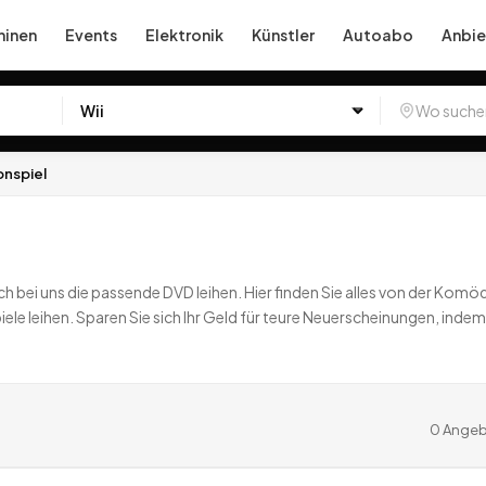
inen
Events
Elektronik
Künstler
Autoabo
Anbie
onspiel
h bei uns die passende DVD leihen. Hier finden Sie alles von der Komöd
e leihen. Sparen Sie sich Ihr Geld für teure Neuerscheinungen, indem Sie
0
Angeb