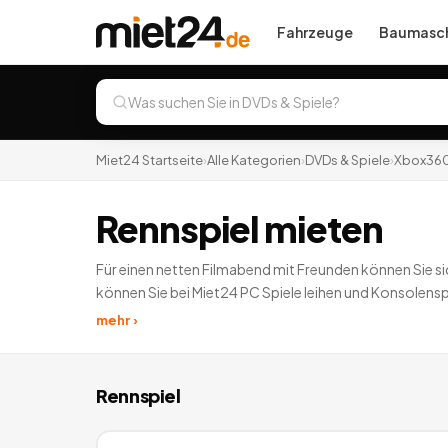
Fahrzeuge
Baumasch
Miet24 Startseite
›
Alle Kategorien
›
DVDs & Spiele
›
Xbox36
Rennspiel mieten
Für einen netten Filmabend mit Freunden können Sie sic
können Sie bei Miet24 PC Spiele leihen und Konsolenspiel
oder ein X Box leihen.
0
Angebote
deutschlandweit.
mehr ›
Rennspiel