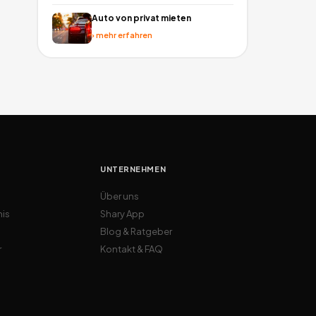
Auto von privat mieten
›
mehr erfahren
UNTERNEHMEN
Über uns
nis
Shary App
Blog & Ratgeber
r
Kontakt & FAQ