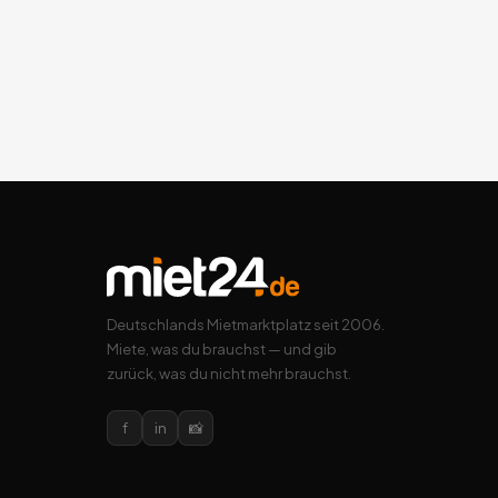
Deutschlands Mietmarktplatz seit 2006.
Miete, was du brauchst — und gib
zurück, was du nicht mehr brauchst.
f
in
📸