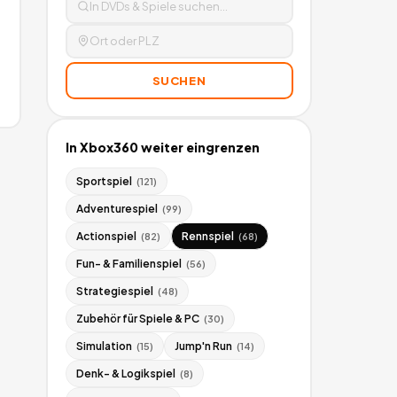
SUCHEN
In
Xbox360
weiter eingrenzen
Sportspiel
(
121
)
Adventurespiel
(
99
)
Actionspiel
Rennspiel
(
82
)
(
68
)
Fun- & Familienspiel
(
56
)
Strategiespiel
(
48
)
Zubehör für Spiele & PC
(
30
)
Simulation
Jump'n Run
(
15
)
(
14
)
Denk- & Logikspiel
(
8
)