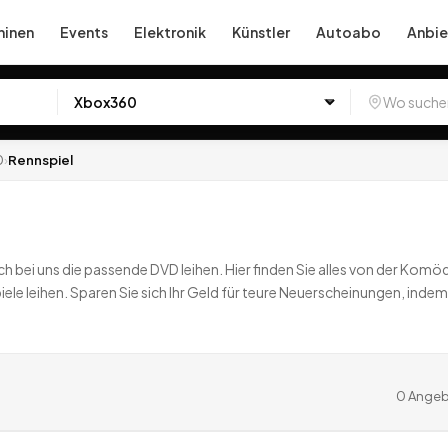
inen
Events
Elektronik
Künstler
Autoabo
Anbie
0
›
Rennspiel
h bei uns die passende DVD leihen. Hier finden Sie alles von der Komöd
e leihen. Sparen Sie sich Ihr Geld für teure Neuerscheinungen, indem Sie
0
Angeb