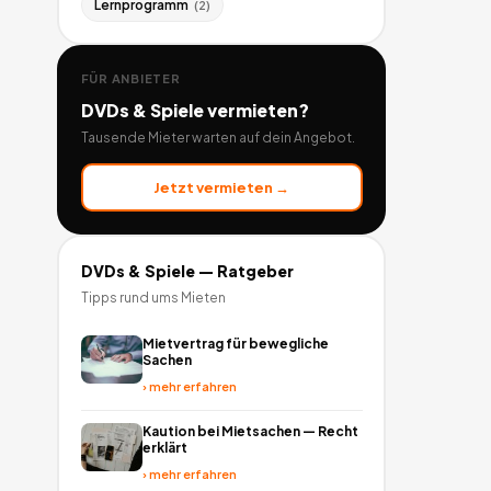
Lernprogramm
(
2
)
FÜR ANBIETER
DVDs & Spiele
vermieten?
Tausende Mieter warten auf dein Angebot.
Jetzt vermieten →
DVDs & Spiele
— Ratgeber
Tipps rund ums Mieten
Mietvertrag für bewegliche
Sachen
›
mehr erfahren
Kaution bei Mietsachen — Recht
erklärt
›
mehr erfahren