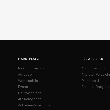
MARKTPLATZ
FÜR ANBIETER
Fahrzeuge mieten
Anbieter werden
Autoabo
Anbieter-Verzeich
Wohnmobile
Dashboard
Events
Anbieter-Ratgebe
Baumaschinen
Alle Kategorien
Anbieter-Verzeichnis