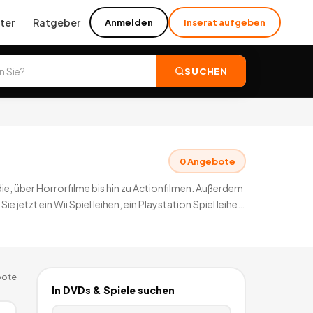
ter
Ratgeber
Anmelden
Inserat aufgeben
SUCHEN
0
Angebote
ie, über Horrorfilme bis hin zu Actionfilmen. Außerdem
 jetzt ein Wii Spiel leihen, ein Playstation Spiel leihen
ote
In
DVDs & Spiele
suchen