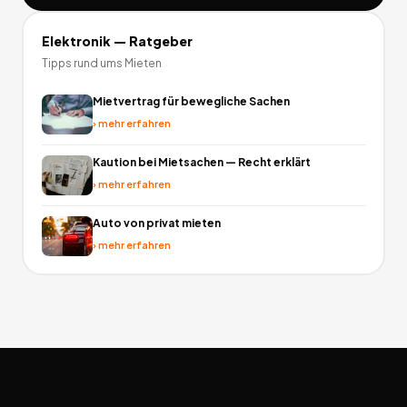
Elektronik
— Ratgeber
Tipps rund ums Mieten
Mietvertrag für bewegliche Sachen
›
mehr erfahren
Kaution bei Mietsachen — Recht erklärt
›
mehr erfahren
Auto von privat mieten
›
mehr erfahren