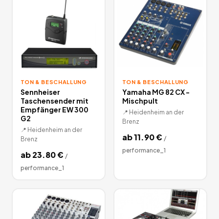
TON & BESCHALLUNG
TON & BESCHALLUNG
Sennheiser
Yamaha MG 82 CX -
Taschensender mit
Mischpult
Empfänger EW 300
📍
Heidenheim an der
G2
Brenz
📍
Heidenheim an der
ab
11.90
€
/
Brenz
performance_1
ab
23.80
€
/
performance_1