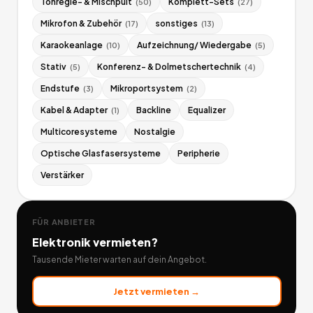
Tonregie- & Mischpult
Komplett-Sets
(
50
)
(
27
)
Mikrofon & Zubehör
sonstiges
(
17
)
(
13
)
Karaokeanlage
Aufzeichnung/ Wiedergabe
(
10
)
(
5
)
Stativ
Konferenz- & Dolmetschertechnik
(
5
)
(
4
)
Endstufe
Mikroportsystem
(
3
)
(
2
)
Kabel & Adapter
Backline
Equalizer
(
1
)
Multicoresysteme
Nostalgie
Optische Glasfasersysteme
Peripherie
Verstärker
FÜR ANBIETER
Elektronik
vermieten?
Tausende Mieter warten auf dein Angebot.
Jetzt vermieten →