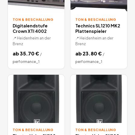
TON & BESCHALLUNG
TON & BESCHALLUNG
Digitalendstufe
Technics SL1210 MK2
Crown XTI 4002
Plattenspieler
📍
Heidenheim an der
📍
Heidenheim an der
Brenz
Brenz
ab
35.70
€
ab
23.80
€
/
/
performance_1
performance_1
TON & BESCHALLUNG
TON & BESCHALLUNG