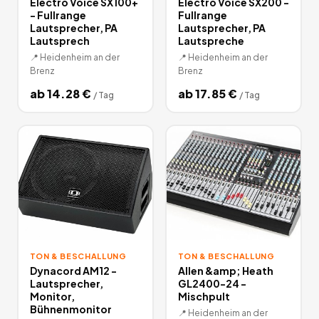
Electro Voice SX100+
Electro Voice SX200 -
- Fullrange
Fullrange
Lautsprecher, PA
Lautsprecher, PA
Lautsprech
Lautspreche
📍
Heidenheim an der
📍
Heidenheim an der
Brenz
Brenz
ab
14.28
€
ab
17.85
€
/
Tag
/
Tag
TON & BESCHALLUNG
TON & BESCHALLUNG
Dynacord AM12 -
Allen &amp; Heath
Lautsprecher,
GL2400-24 -
Monitor,
Mischpult
Bühnenmonitor
📍
Heidenheim an der