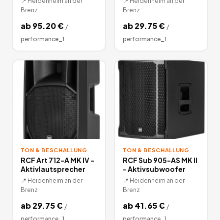
📍
Heidenheim an der
📍
Heidenheim an der
Brenz
Brenz
ab
95.20
€
ab
29.75
€
/
/
performance_1
performance_1
TON & BESCHALLUNG
TON & BESCHALLUNG
RCF Art 712-A MK IV -
RCF Sub 905-AS MK II
Aktivlautsprecher
- Aktivsubwoofer
📍
Heidenheim an der
📍
Heidenheim an der
Brenz
Brenz
ab
29.75
€
ab
41.65
€
/
/
performance_1
performance_1