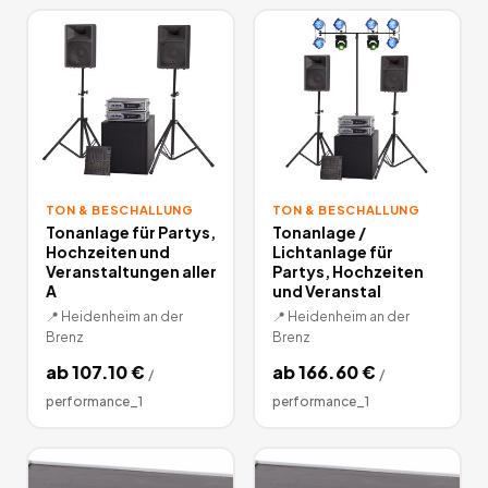
TON & BESCHALLUNG
TON & BESCHALLUNG
Tonanlage für Partys,
Tonanlage /
Hochzeiten und
Lichtanlage für
Veranstaltungen aller
Partys, Hochzeiten
A
und Veranstal
📍
Heidenheim an der
📍
Heidenheim an der
Brenz
Brenz
ab
107.10
€
ab
166.60
€
/
/
performance_1
performance_1