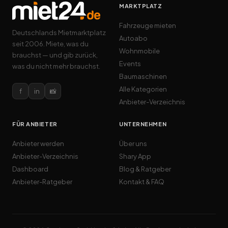
MARKTPLATZ
Fahrzeuge mieten
Deutschlands Mietmarktplatz
Autoabo
seit 2006. Miete, was du
Wohnmobile
brauchst — und gib zurück,
Events
was du nicht mehr brauchst.
Baumaschinen
Alle Kategorien
f
in
📸
Anbieter-Verzeichnis
FÜR ANBIETER
UNTERNEHMEN
Anbieter werden
Über uns
Anbieter-Verzeichnis
Shary App
Dashboard
Blog & Ratgeber
Anbieter-Ratgeber
Kontakt & FAQ