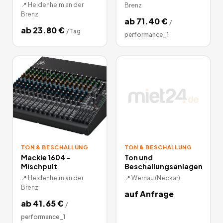
📍
Heidenheim an der
Brenz
Brenz
ab
71.40
€
/
ab
23.80
€
/
Tag
performance_1
TON & BESCHALLUNG
TON & BESCHALLUNG
Mackie 1604 -
Ton und
Mischpult
Beschallungsanlagen
📍
Heidenheim an der
📍
Wernau (Neckar)
Brenz
auf Anfrage
ab
41.65
€
/
performance_1