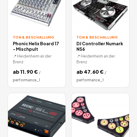
TON & BESCHALLUNG
TON & BESCHALLUNG
Phonic Helix Board 17
DJ Controller Numark
- Mischpult
NS6
📍
Heidenheim an der
📍
Heidenheim an der
Brenz
Brenz
ab
11.90
€
ab
47.60
€
/
/
performance_1
performance_1