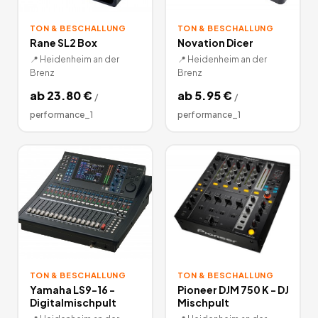
TON & BESCHALLUNG
TON & BESCHALLUNG
Rane SL2 Box
Novation Dicer
📍
Heidenheim an der
📍
Heidenheim an der
Brenz
Brenz
ab
23.80
€
ab
5.95
€
/
/
performance_1
performance_1
TON & BESCHALLUNG
TON & BESCHALLUNG
Yamaha LS9-16 -
Pioneer DJM 750 K - DJ
Digitalmischpult
Mischpult