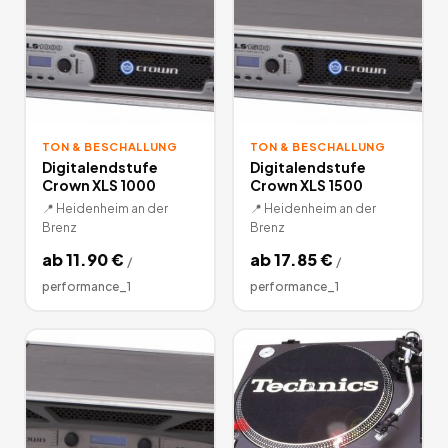
TON & BESCHALLUNG
TON & BESCHALLUNG
Digitalendstufe
Digitalendstufe
Crown XLS 1000
Crown XLS 1500
📍
Heidenheim an der
📍
Heidenheim an der
Brenz
Brenz
ab
11.90
€
ab
17.85
€
/
/
performance_1
performance_1