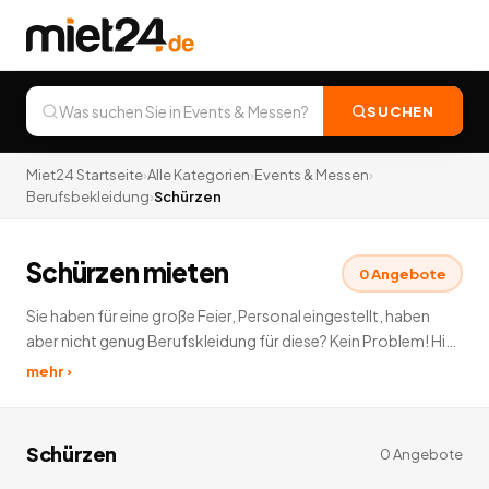
SUCHEN
Miet24 Startseite
›
Alle Kategorien
›
Events & Messen
›
Berufsbekleidung
›
Schürzen
Schürzen mieten
0
Angebote
Sie haben für eine große Feier, Personal eingestellt, haben
aber nicht genug Berufskleidung für diese? Kein Problem! Hier
können Sie schnell und unkompliziert die passende
mehr ›
Berufskleidung mieten. Ganz à la Miet24 – Berufsbekleidung
leihen leicht gemacht!
0
Angebote
deutschlandweit.
Schürzen
0
Angebote