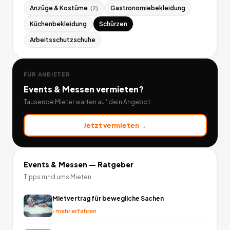
Anzüge & Kostüme
Gastronomiebekleidung
(
2
)
Küchenbekleidung
Schürzen
Arbeitsschutzschuhe
FÜR ANBIETER
Events & Messen
vermieten?
Tausende Mieter warten auf dein Angebot.
Jetzt vermieten →
Events & Messen
— Ratgeber
Tipps rund ums Mieten
Mietvertrag für bewegliche Sachen
›
mehr erfahren