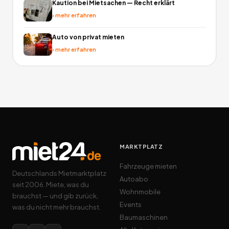
Kaution bei Mietsachen — Recht erklärt
›
mehr erfahren
Auto von privat mieten
›
mehr erfahren
MARKTPLATZ
Fahrzeuge mieten
Deutschlands Mietmarktplatz
Autoabo
seit 2006. Miete, was du
Wohnmobile
brauchst — und gib zurück,
Events
was du nicht mehr brauchst.
Baumaschinen