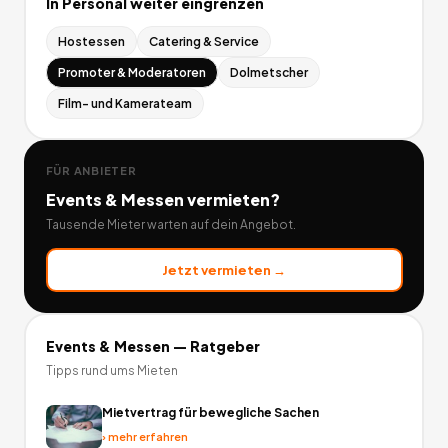
In
Personal
weiter eingrenzen
Hostessen
Catering & Service
Promoter & Moderatoren
Dolmetscher
Film- und Kamerateam
FÜR ANBIETER
Events & Messen
vermieten?
Tausende Mieter warten auf dein Angebot.
Jetzt vermieten →
Events & Messen
— Ratgeber
Tipps rund ums Mieten
Mietvertrag für bewegliche Sachen
›
mehr erfahren