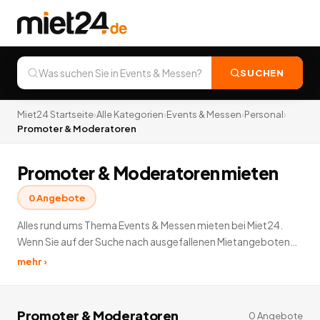
SUCHEN
Miet24 Startseite
›
Alle Kategorien
›
Events & Messen
›
Personal
›
Promoter & Moderatoren
Promoter & Moderatoren mieten
0
Angebote
Alles rund ums Thema Events & Messen mieten bei Miet24.
Wenn Sie auf der Suche nach ausgefallenen Mietangeboten
sind, dann sind Sie hier genau richtig. Für den nächsten großen
mehr ›
Geburtstag, eine Jubiläumsfeier oder eine spontane Party
können Sie hier eine Hüpfburg mieten, Ihre eigene Bar mieten,
einen Veranstaltungsraum mieten oder sogar ein Karussell
Promoter & Moderatoren
0
Angebote