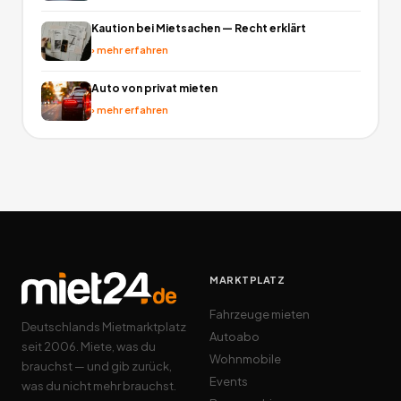
Kaution bei Mietsachen — Recht erklärt
›
mehr erfahren
Auto von privat mieten
›
mehr erfahren
MARKTPLATZ
Fahrzeuge mieten
Deutschlands Mietmarktplatz
Autoabo
seit 2006. Miete, was du
Wohnmobile
brauchst — und gib zurück,
Events
was du nicht mehr brauchst.