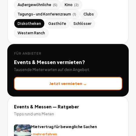
Außergewöhnliche
Kino
(
5
)
(
2
)
Tagungs- und Konferenzraum
Clubs
(
1
)
Diskotheken
Gasthöfe
Schlösser
Western Ranch
FÜR ANBIETER
Events & Messen
vermieten?
Tausende Mieter warten auf dein Angebot.
Jetzt vermieten →
Events & Messen
— Ratgeber
Tipps rund ums Mieten
Mietvertrag für bewegliche Sachen
›
mehr erfahren