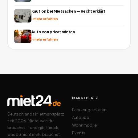
Kaution bei Mietsachen — Recht erklärt
›
mehr erfahren
Auto von privat mieten
›
mehr erfahren
MARKTPLATZ
Fahrzeuge mieten
Deutschlands Mietmarktplatz
Autoabo
seit 2006. Miete, was du
Wohnmobile
brauchst — und gib zurück,
Events
was du nicht mehr brauchst.