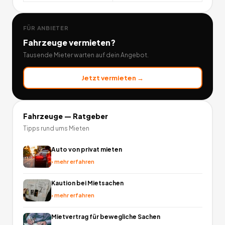
FÜR ANBIETER
Fahrzeuge
vermieten?
Tausende Mieter warten auf dein Angebot.
Jetzt vermieten →
Fahrzeuge
— Ratgeber
Tipps rund ums Mieten
Auto von privat mieten
›
mehr erfahren
Kaution bei Mietsachen
›
mehr erfahren
Mietvertrag für bewegliche Sachen