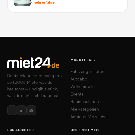
›
mehr erfahren
MARKTPLATZ
Fahrzeuge mieten
Deutschlands Mietmarktplatz
Autoabo
seit 2006. Miete, was du
Wohnmobile
brauchst — und gib zurück,
Events
was du nicht mehr brauchst.
Baumaschinen
Alle Kategorien
f
in
📸
Anbieter-Verzeichnis
FÜR ANBIETER
UNTERNEHMEN