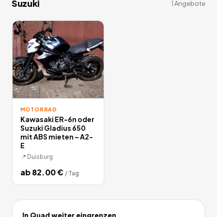
Suzuki
1
Angebote
MOTORRAD
Kawasaki ER-6n oder
Suzuki Gladius 650
mit ABS mieten – A2-
E
📍
Duisburg
ab
82.00
€
/
Tag
In
Quad
weiter eingrenzen