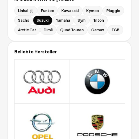
Linhai
Funtec
Kawasaki
Kymco
Piaggio
(
1
)
Sachs
Suzuki
Yamaha
Sym
Triton
Arctic Cat
Dimli
Quad Touren
Gamax
TGB
Beliebte Hersteller