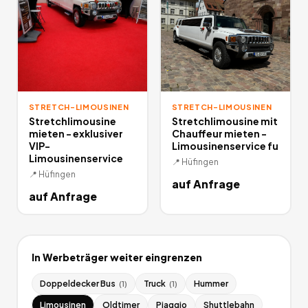
STRETCH-LIMOUSINEN
STRETCH-LIMOUSINEN
Stretchlimousine
Stretchlimousine mit
mieten - exklusiver
Chauffeur mieten -
VIP-
Limousinenservice fu
Limousinenservice
📍
Hüfingen
📍
Hüfingen
auf Anfrage
auf Anfrage
In
Werbeträger
weiter eingrenzen
Doppeldecker Bus
Truck
Hummer
(
1
)
(
1
)
Limousinen
Oldtimer
Piaggio
Shuttlebahn