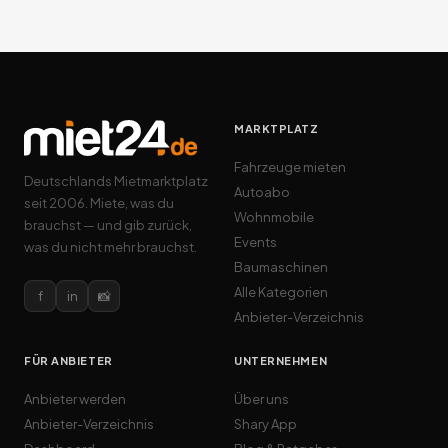
MARKTPLATZ
Fahrzeuge mieten
Deutschlands Mietmarktplatz
Autoabo
seit 2006. Miete, was du
Wohnmobile
brauchst — und gib zurück,
Events
was du nicht mehr brauchst.
Baumaschinen
Alle Kategorien
f
in
📸
Anbieter-Verzeichnis
FÜR ANBIETER
UNTERNEHMEN
Anbieter werden
Über uns
Anbieter-Verzeichnis
Shary App