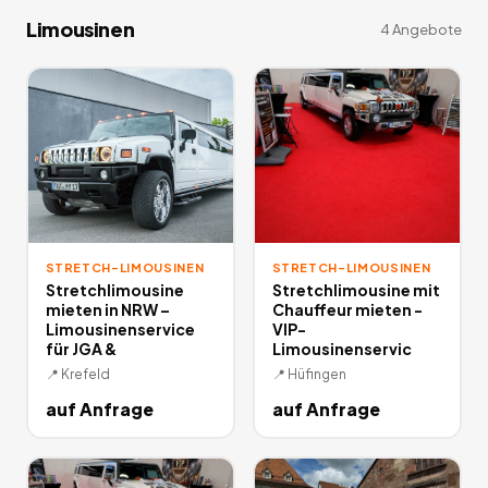
Limousinen
4
Angebote
STRETCH-LIMOUSINEN
STRETCH-LIMOUSINEN
Stretchlimousine
Stretchlimousine mit
mieten in NRW –
Chauffeur mieten -
Limousinenservice
VIP-
für JGA &
Limousinenservic
📍
Krefeld
📍
Hüfingen
auf Anfrage
auf Anfrage