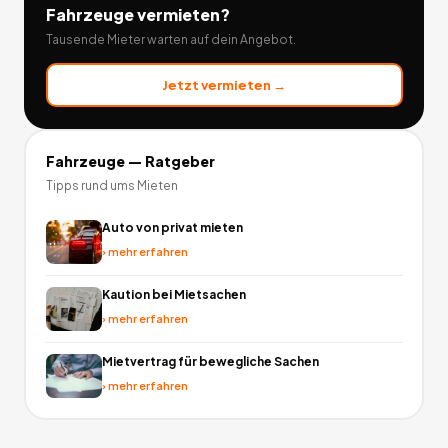
Fahrzeuge
vermieten?
Tausende Mieter warten auf dein Angebot.
Jetzt vermieten →
Fahrzeuge
— Ratgeber
Tipps rund ums Mieten
Auto von privat mieten
›
mehr erfahren
Kaution bei Mietsachen
›
mehr erfahren
Mietvertrag für bewegliche Sachen
›
mehr erfahren