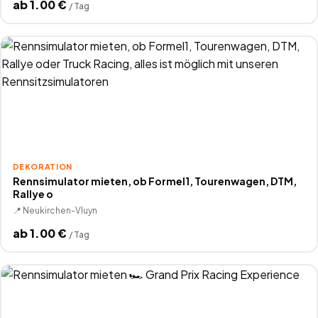
ab
1.00
€
/
Tag
DEKORATION
Rennsimulator mieten, ob Formel1, Tourenwagen, DTM,
Rallye o
📍
Neukirchen-Vluyn
ab
1.00
€
/
Tag