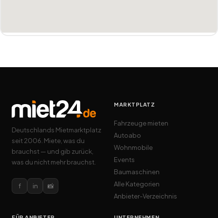
MARKTPLATZ
Fahrzeuge mieten
Deutschlands Mietmarktplatz
Autoabo
seit 2006. Miete, was du
Wohnmobile
brauchst — und gib zurück,
Events
was du nicht mehr brauchst.
Baumaschinen
Alle Kategorien
f
in
📸
Anbieter-Verzeichnis
FÜR ANBIETER
UNTERNEHMEN