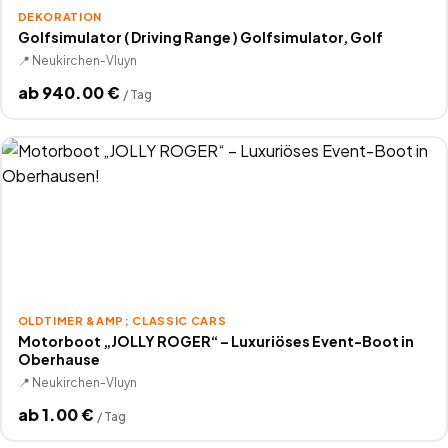
DEKORATION
Golfsimulator ( Driving Range ) Golfsimulator, Golf
📍
Neukirchen-Vluyn
ab
940.00
€
/
Tag
OLDTIMER &AMP; CLASSIC CARS
Motorboot „JOLLY ROGER“ – Luxuriöses Event-Boot in
Oberhause
📍
Neukirchen-Vluyn
ab
1.00
€
/
Tag