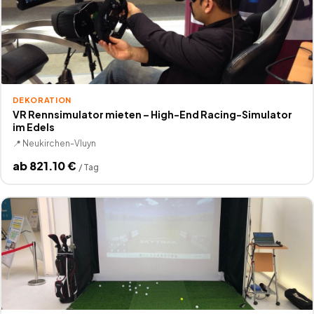
DEKORATION
VR Rennsimulator mieten – High-End Racing-Simulator
im Edels
📍
Neukirchen-Vluyn
ab
821.10
€
/
Tag