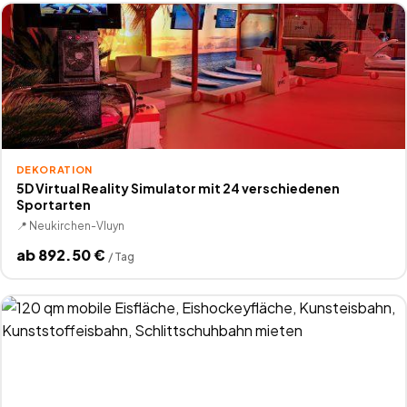
DEKORATION
5D Virtual Reality Simulator mit 24 verschiedenen
Sportarten
📍
Neukirchen-Vluyn
ab
892.50
€
/
Tag