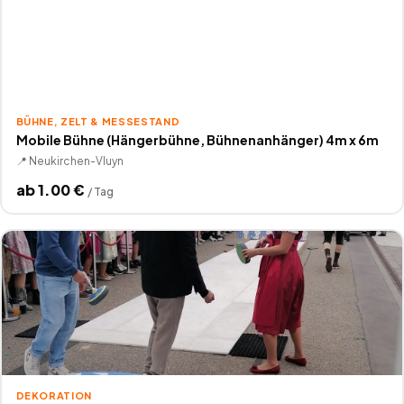
BÜHNE, ZELT & MESSESTAND
Mobile Bühne (Hängerbühne, Bühnenanhänger) 4m x 6m
📍
Neukirchen-Vluyn
ab
1.00
€
/
Tag
DEKORATION