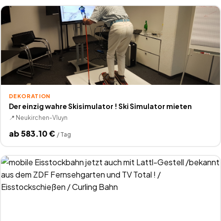
DEKORATION
Der einzig wahre Skisimulator ! Ski Simulator mieten
📍
Neukirchen-Vluyn
ab
583.10
€
/
Tag