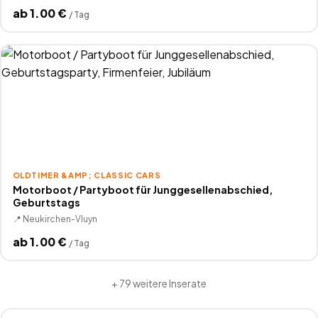
ab
1.00
€
/
Tag
OLDTIMER &AMP; CLASSIC CARS
Motorboot / Partyboot für Junggesellenabschied,
Geburtstags
📍
Neukirchen-Vluyn
ab
1.00
€
/
Tag
+
79
weitere Inserate