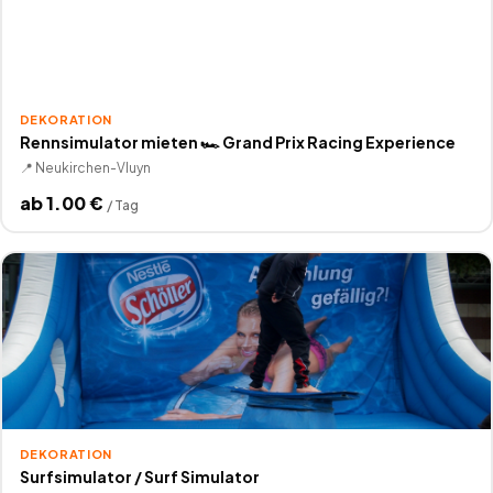
DEKORATION
Rennsimulator mieten 🏎️ Grand Prix Racing Experience
📍
Neukirchen-Vluyn
ab
1.00
€
/
Tag
DEKORATION
Surfsimulator / Surf Simulator