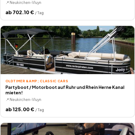
📍
Neukirchen-Vluyn
ab
702.10
€
/
Tag
OLDTIMER &AMP; CLASSIC CARS
Partyboot / Motorboot auf Ruhr und Rhein Herne Kanal
mieten!
📍
Neukirchen-Vluyn
ab
125.00
€
/
Tag