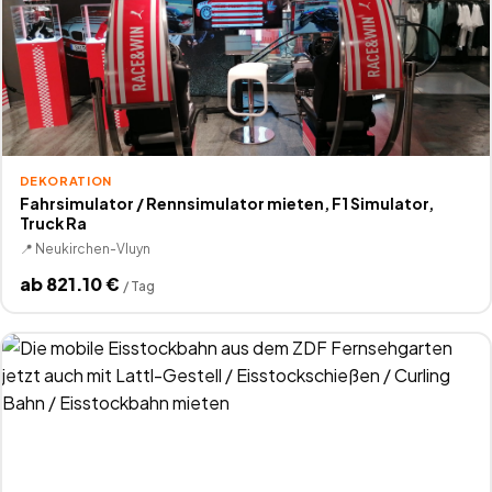
DEKORATION
Fahrsimulator / Rennsimulator mieten, F1 Simulator,
Truck Ra
📍
Neukirchen-Vluyn
ab
821.10
€
/
Tag