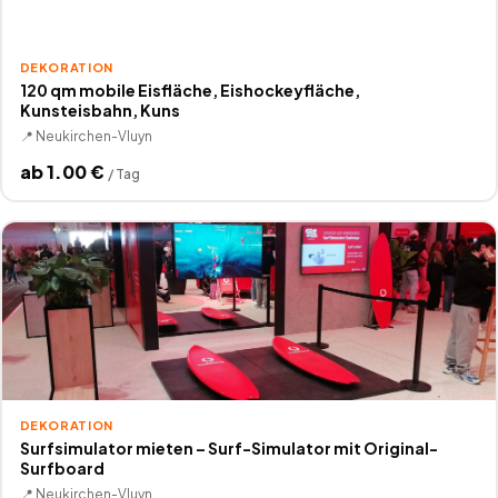
DEKORATION
120 qm mobile Eisfläche, Eishockeyfläche,
Kunsteisbahn, Kuns
📍
Neukirchen-Vluyn
ab
1.00
€
/
Tag
DEKORATION
Surfsimulator mieten – Surf-Simulator mit Original-
Surfboard
📍
Neukirchen-Vluyn