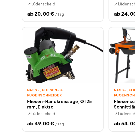
📍
Lüdenscheid
📍
Lüdensc
ab
20.00
€
ab
24.0
/
Tag
NASS-, FLIESEN- & F
NASS-, FLIE
UGENSCHNEIDER
UGENSCHN
Fliesen-Handkreissäge, Ø 125
Fliesensc
mm, Elektro
Schnittlä
📍
Lüdenscheid
📍
Lüdensc
ab
49.00
€
ab
54.0
/
Tag