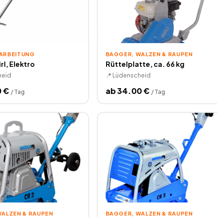
ARBEITUNG
BAGGER, WALZEN & RAUPEN
rl, Elektro
Rüttelplatte, ca. 66 kg
heid
📍
Lüdenscheid
0
€
ab
34.00
€
/
Tag
/
Tag
WALZEN & RAUPEN
BAGGER, WALZEN & RAUPEN