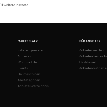
01
weitere Inserate
MARKTPLATZ
FÜR ANBIETER
Fahrzeuge mieten
Anbieter werden
Autoabo
Anbieter-Verzeich
Wohnmobile
Dashboard
Events
Anbieter-Ratgebe
Baumaschinen
Alle Kategorien
Anbieter-Verzeichnis