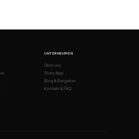
UNTERNEHMEN
Über uns
nis
Shary App
Blog & Ratgeber
r
Kontakt & FAQ