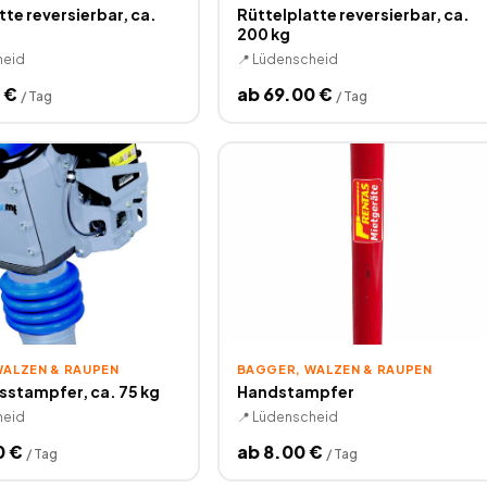
tte reversierbar, ca.
Rüttelplatte reversierbar, ca.
200 kg
heid
📍
Lüdenscheid
€
ab
69.00
€
/
Tag
/
Tag
WALZEN & RAUPEN
BAGGER, WALZEN & RAUPEN
sstampfer, ca. 75 kg
Handstampfer
heid
📍
Lüdenscheid
0
€
ab
8.00
€
/
Tag
/
Tag