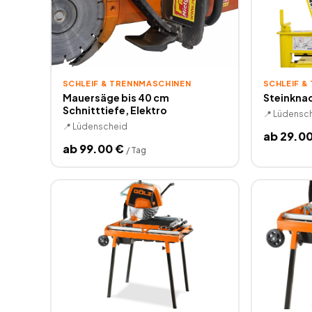
SCHLEIF & TRENNMASCHINEN
SCHLEIF &
Mauersäge bis 40 cm
Steinknac
Schnitttiefe, Elektro
📍
Lüdensc
📍
Lüdenscheid
ab
29.0
ab
99.00
€
/
Tag