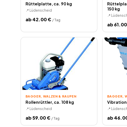
Rüttelplatte, ca. 90 kg
Rüttelpla
150 kg
📍
Lüdenscheid
📍
Lüdensc
ab
42.00
€
/
Tag
ab
61.00
BAGGER, WALZEN & RAUPEN
BAGGER, 
Rollenrüttler, ca. 108 kg
Vibration
📍
Lüdenscheid
📍
Lüdensc
ab
59.00
€
ab
46.0
/
Tag