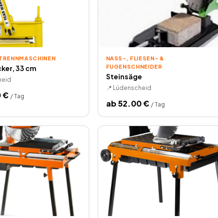
 TRENNMASCHINEN
NASS-, FLIESEN- & F
UGENSCHNEIDER
ker, 33 cm
Steinsäge
heid
📍
Lüdenscheid
0
€
/
Tag
ab
52.00
€
/
Tag