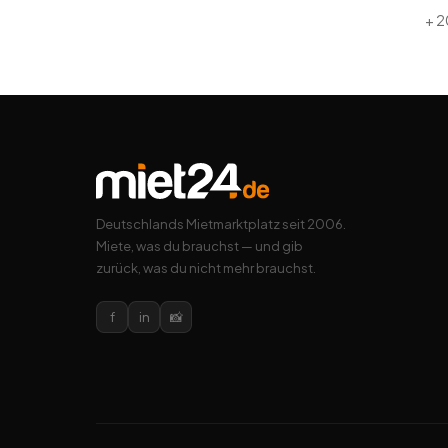
+
2
Deutschlands Mietmarktplatz seit 2006.
Miete, was du brauchst — und gib
zurück, was du nicht mehr brauchst.
f
in
📸