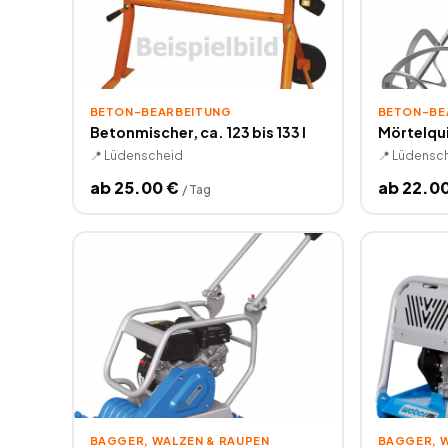
BETON-BEARBEITUNG
BETON-BE
Betonmischer, ca. 123 bis 133 l
Mörtelqui
📍
Lüdenscheid
📍
Lüdensc
ab
25.00
€
ab
22.0
/
Tag
BAGGER, WALZEN & RAUPEN
BAGGER, 