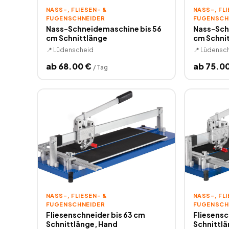
NASS-, FLIESEN- & F
NASS-, FLIE
UGENSCHNEIDER
UGENSCHN
Nass-Schneidemaschine bis 56
Nass-Sch
cm Schnittlänge
cm Schni
📍
Lüdenscheid
📍
Lüdensc
ab
68.00
€
ab
75.0
/
Tag
NASS-, FLIESEN- & F
NASS-, FLIE
UGENSCHNEIDER
UGENSCHN
Fliesenschneider bis 63 cm
Fliesensc
Schnittlänge, Hand
Schnittlä