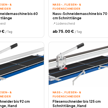
SEN- & F
NASS-, FLIESEN- & F
EIDER
UGENSCHNEIDER
neidemaschine bis 60
Nass-Schneidemaschine bis 70
ttlänge
cm Schnittlänge
heid
📍
Lüdenscheid
0
€
ab
75.00
€
/
Tag
/
Tag
SEN- & F
NASS-, FLIESEN- & F
EIDER
UGENSCHNEIDER
hneider bis 92 cm
Fliesenschneider bis 125 cm
nge, Hand
Schnittlänge, Hand