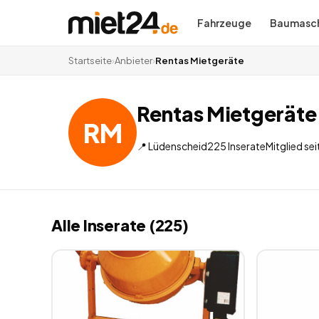
Fahrzeuge
Baumasch
Startseite
›
Anbieter
›
Rentas Mietgeräte
Rentas Mietgeräte
RM
📍
Lüdenscheid
225
Inserate
Mitglied sei
Alle Inserate (225)