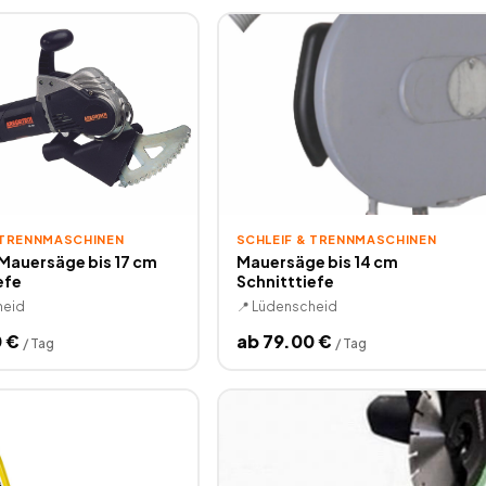
 TRENNMASCHINEN
SCHLEIF & TRENNMASCHINEN
auersäge bis 17 cm
Mauersäge bis 14 cm
efe
Schnitttiefe
heid
📍
Lüdenscheid
0
€
ab
79.00
€
/
Tag
/
Tag