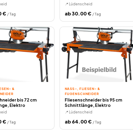
heid
📍
Lüdenscheid
0
€
ab
30.00
€
/
Tag
/
Tag
SEN- & F
NASS-, FLIESEN- & F
EIDER
UGENSCHNEIDER
hneider bis 72 cm
Fliesenschneider bis 95 cm
nge, Elektro
Schnittlänge, Elektro
heid
📍
Lüdenscheid
0
€
ab
64.00
€
/
Tag
/
Tag