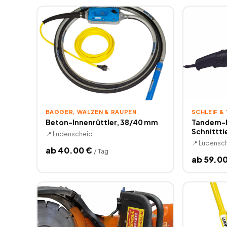
BAGGER, WALZEN & RAUPEN
SCHLEIF &
Beton-Innenrüttler, 38/40 mm
Tandem-M
Schnittti
📍
Lüdenscheid
📍
Lüdensc
ab
40.00
€
/
Tag
ab
59.0