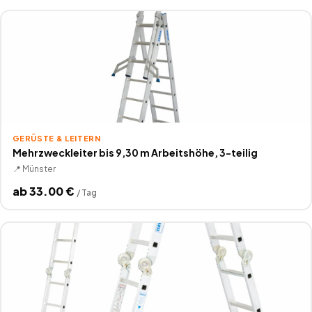
GERÜSTE & LEITERN
Mehrzweckleiter bis 9,30 m Arbeitshöhe, 3-teilig
📍
Münster
ab
33.00
€
/
Tag