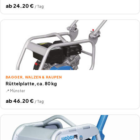
ab
24.20
€
/
Tag
BAGGER, WALZEN & RAUPEN
Rüttelplatte, ca. 80 kg
📍
Münster
ab
46.20
€
/
Tag