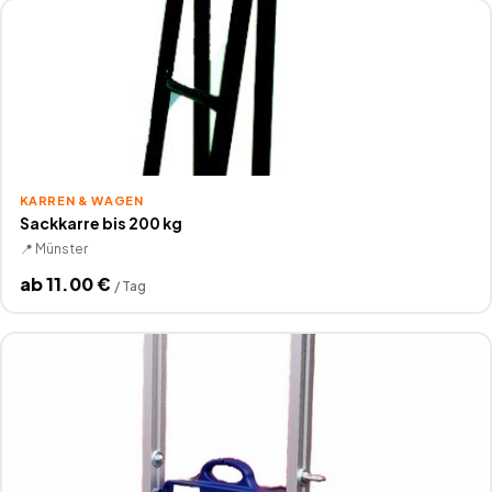
KARREN & WAGEN
Sackkarre bis 200 kg
📍
Münster
ab
11.00
€
/
Tag