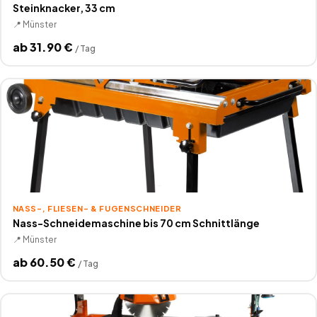
Steinknacker, 33 cm
📍
Münster
ab
31.90
€
/
Tag
NASS-, FLIESEN- & FUGENSCHNEIDER
Nass-Schneidemaschine bis 70 cm Schnittlänge
📍
Münster
ab
60.50
€
/
Tag