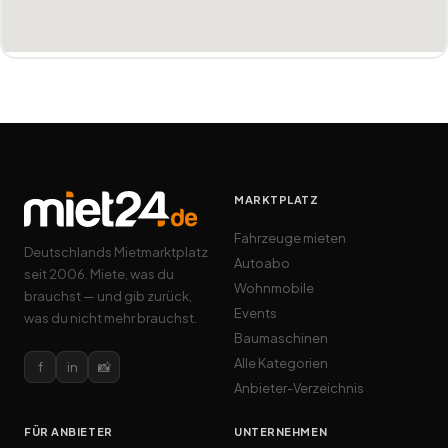
MARKTPLATZ
Fahrzeuge mieten
Deutschlands Mietmarktplatz
Autoabo
seit 2006. Miete, was du
Wohnmobile
brauchst — und gib zurück,
Events
was du nicht mehr brauchst.
Baumaschinen
Alle Kategorien
f
in
📸
Anbieter-Verzeichnis
FÜR ANBIETER
UNTERNEHMEN