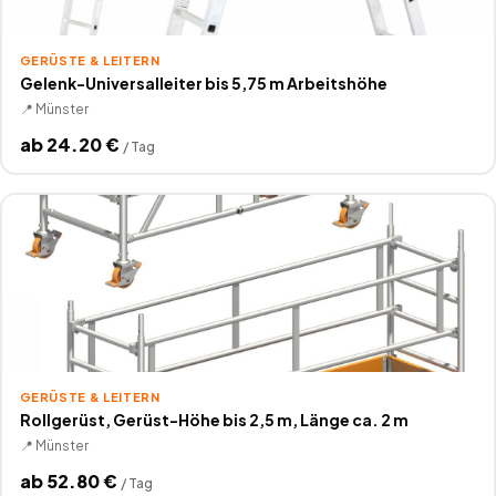
GERÜSTE & LEITERN
Gelenk-Universalleiter bis 5,75 m Arbeitshöhe
📍
Münster
ab
24.20
€
/
Tag
GERÜSTE & LEITERN
Rollgerüst, Gerüst-Höhe bis 2,5 m, Länge ca. 2 m
📍
Münster
ab
52.80
€
/
Tag