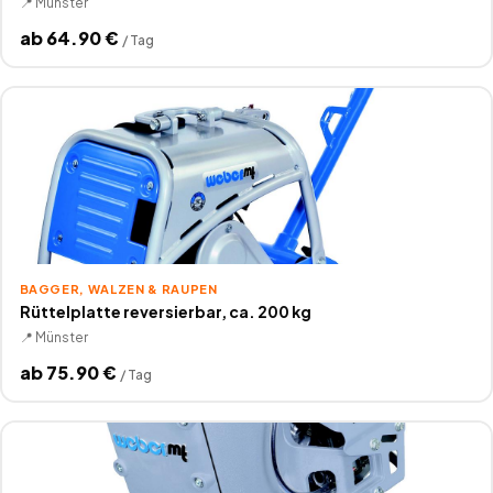
📍
Münster
ab
64.90
€
/
Tag
BAGGER, WALZEN & RAUPEN
Rüttelplatte reversierbar, ca. 200 kg
📍
Münster
ab
75.90
€
/
Tag