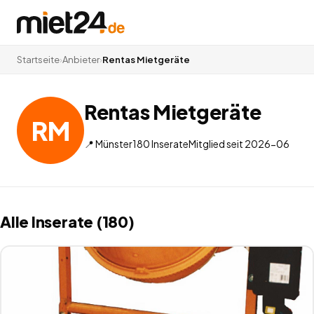
Startseite
›
Anbieter
›
Rentas Mietgeräte
Rentas Mietgeräte
RM
📍
Münster
180
Inserate
Mitglied seit
2026-06
Alle Inserate (180)