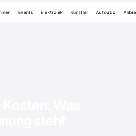
inen
Events
Elektronik
Künstler
Autoabo
Anbie
e Kosten: Was
hnung steht