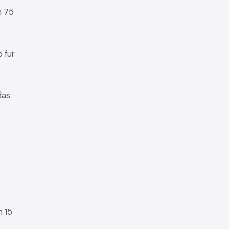
n 75
 für
das
n 15