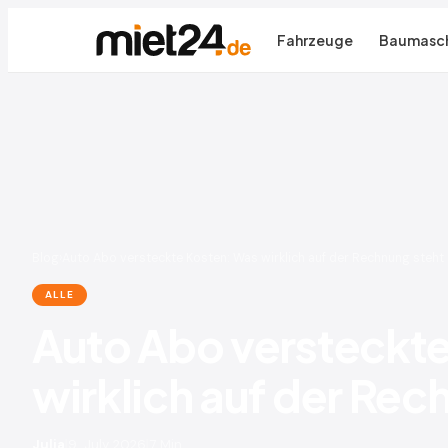
Fahrzeuge
Baumasch
Blog
›
Auto Abo versteckte Kosten: Was wirklich auf der Rechnung steht
ALLE
Auto Abo versteckt
wirklich auf der Rec
Julia
|
9. July 2026
|
7 Min