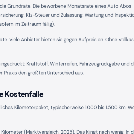
f die Grundrate. Die beworbene Monatsrate eines Auto Abos
versicherung, Kfz-Steuer und Zulassung, Wartung und Inspekti
fern im Zeitraum fällig).
ate. Viele Anbieter bieten sie gegen Aufpreis an. Ohne Vollka
leingedruckt: Kraftstoff, Winterreifen, Fahrzeugrückgabe und d
r Praxis den größten Unterschied aus.
e Kostenfalle
iches Kilometerpaket, typischerweise 1.000 bis 1.500 km. W
 Kilometer (Marktvergleich, 2025). Das klingt nach wenig. In d