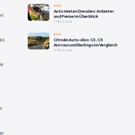
ALLE
Auto mieten Dresden: Anbieter
on
und Preise im Überblick
7 Min | Julia
ALLE
sko
Citroën Auto-Abo: C3, C5
Aircross und Berlingo im Vergleich
8 Min | Julia
ie
er
er