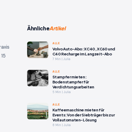
Ähnliche
Artikel
ALLE
raxis
Volvo Auto-Abo: XC40, XC60 und
C40 Recharge im Langzeit-Abo
 15
7 Min | Julia
ALLE
Stampfer mieten:
Bodenstampfer für
Verdichtungsarbeiten
5 Min | Julia
ALLE
Kaffeemaschine mieten für
Events: Von der Siebträger bis zur
Vollautomaten-Lösung
8 Min | Julia