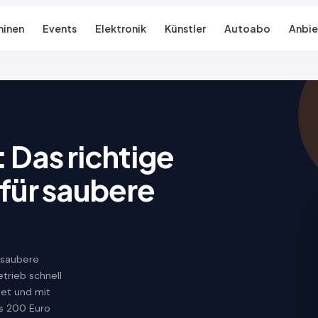
inen
Events
Elektronik
Künstler
Autoabo
Anbie
Das richtige
für saubere
 saubere
trieb schnell
tet und mit
s 200 Euro