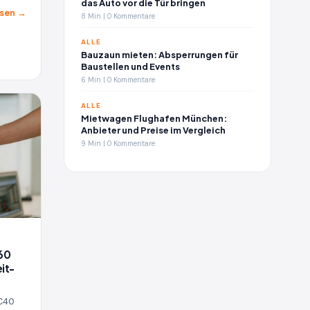
das Auto vor die Tür bringen
sen →
8 Min | 0 Kommentare
ALLE
Bauzaun mieten: Absperrungen für
Baustellen und Events
6 Min | 0 Kommentare
ALLE
Mietwagen Flughafen München:
Anbieter und Preise im Vergleich
9 Min | 0 Kommentare
60
it-
 C40