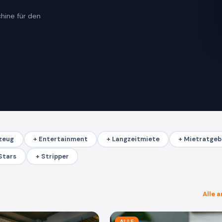
hine für den
zeug
+ Entertainment
+ Langzeitmiete
+ Mietratgeb
Stars
+ Stripper
Alle 
ALLE