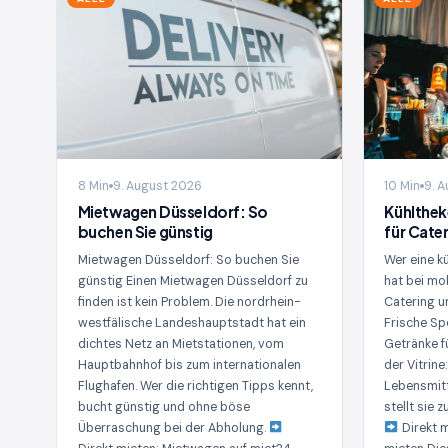
8 Min
9. August 2026
10 Min
9. 
Mietwagen Düsseldorf: So
Kühlthek
buchen Sie günstig
für Cate
Mietwagen Düsseldorf: So buchen Sie
Wer eine k
günstig Einen Mietwagen Düsseldorf zu
hat bei mo
finden ist kein Problem. Die nordrhein-
Catering u
westfälische Landeshauptstadt hat ein
Frische Sp
dichtes Netz an Mietstationen, vom
Getränke f
Hauptbahnhof bis zum internationalen
der Vitrine
Flughafen. Wer die richtigen Tipps kennt,
Lebensmitt
bucht günstig und ohne böse
stellt sie
Überraschung bei der Abholung.
Direkt m