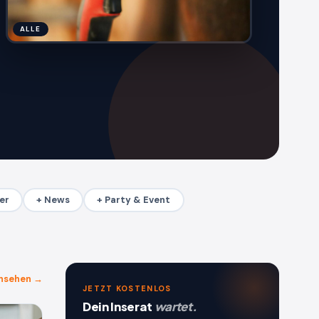
ALLE
er
+ News
+ Party & Event
ansehen →
JETZT KOSTENLOS
Dein Inserat
wartet.