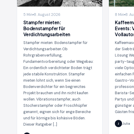
5 Min
8. August 2026
8 Min
8. A
Stampfer mieten:
Kaffeema
Bodenstampfer für
Events: 
Verdichtungsarbeiten
Vollaut
Stampfer mieten: Bodenstampfer für
Kaffeemasc
Verdichtungsarbeiten Ob
der Siebtr
Rohrgrabenverfüllung,
Lösung Wer
Fundamentvorbereitung oder Wegebau:
party-taug
Ein ordentlich verdichteter Boden trägt
viele Opti
jede stabile Konstruktion. Stampfer
einfachen 
mieten lohnt sich, wenn Sie einen
Gastro-Vol
Bodenverdichter für ein begrenztes
profession
Projekt brauchen und ihn nicht kaufen
Barista-Se
wollen. Vibrationsstampfer, auch
Partys und
Stocherstampfer oder Froschhüpfer
günstiger a
genannt, eignen sich für enge Bereiche
Gästen fri
und für körnige bis kohäsive Böden.
Julia
J
Dieser Ratgeber […]