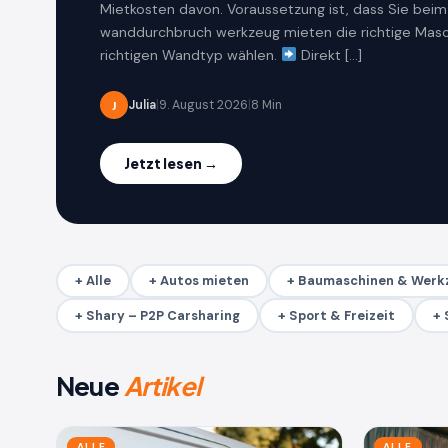
Mietkosten davon. Voraussetzung ist, dass Sie beim
wanddurchbruch werkzeug mieten die richtige Masc
richtigen Wandtyp wählen.
Direkt […]
Julia
|
9. August 2026
|
8 Min
J
Jetzt lesen →
+ Alle
+ Autos mieten
+ Baumaschinen & Werk
+ Shary – P2P Carsharing
+ Sport & Freizeit
+ 
Neue
Artikel
ALLE
ALLE