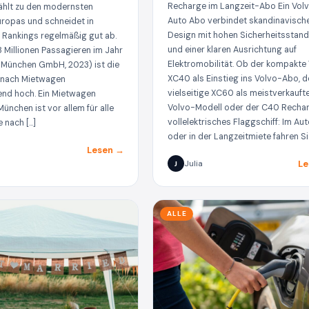
Recharge im Langzeit-Abo Ein Vol
ählt zu den modernsten
Auto Abo verbindet skandinavisch
uropas und schneidet in
Design mit hohen Sicherheitsstan
 Rankings regelmäßig gut ab.
und einer klaren Ausrichtung auf
8 Millionen Passagieren im Jahr
Elektromobilität. Ob der kompakte
 München GmbH, 2023) ist die
XC40 als Einstieg ins Volvo-Abo, d
 nach Mietwagen
vielseitige XC60 als meistverkauft
nd hoch. Ein Mietwagen
Volvo-Modell oder der C40 Rechar
ünchen ist vor allem für alle
vollelektrisches Flaggschiff: Im A
e nach […]
oder in der Langzeitmiete fahren Si
Lesen →
Le
Julia
J
ALLE