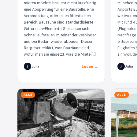
mieten möchte, braucht meist kurzfristig
München z
eine Absperrung für eine Baustelle, eine
Airports E
Veranstaltung oder einen öffentlichen
weltweiten
Bereich. Bauzäune sind standardisierte
Mit rund 4
Gitterzaun-Elemente. Sie lassen sich
(Flughafen
schnell aufstellen, miteinander verbinden
Nachfrage
und bei Bedarf wieder abbauen. Dieser
entspreche
Ratgeber erklärt, was Bauzäune sind,
Flughafen M
wofür man sie einsetzt, was die Miete […]
sinnvoll, di
Lesen →
Julia
Julia
J
J
ALLE
ALLE