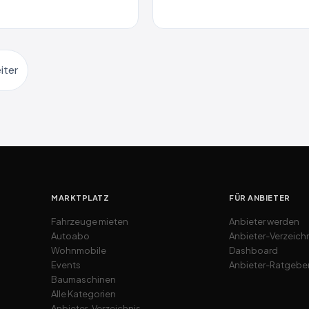
iter
MARKTPLATZ
FÜR ANBIETER
Fahrzeuge mieten
Anbieter werden
Autoabo
Anbieter-Verzeich
Wohnmobile
Dashboard
Events
Anbieter-Ratgebe
Baumaschinen
Alle Kategorien
Anbieter-Verzeichnis