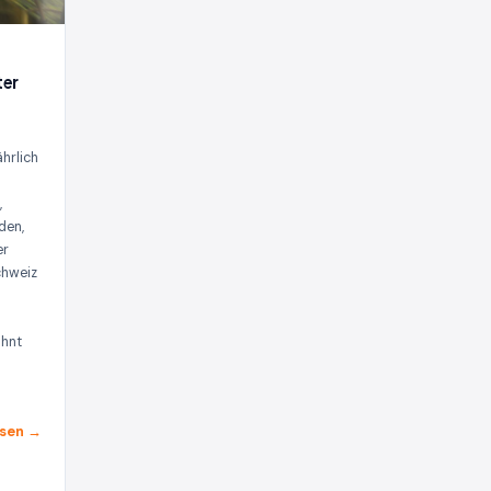
ter
d
ährlich
,
den,
er
chweiz
m
ohnt
sen →