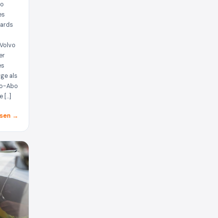
vo
es
dards
 Volvo
er
es
ge als
uto-Abo
e […]
sen →