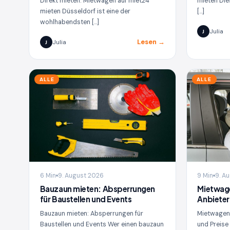
Direkt mieten: Mietwagen auf miet24
mieten Die
mieten Düsseldorf ist eine der
[…]
wohlhabendsten […]
Julia
J
Lesen →
Julia
J
ALLE
ALLE
6 Min
9. August 2026
9 Min
9. A
Bauzaun mieten: Absperrungen
Mietwag
für Baustellen und Events
Anbieter
Bauzaun mieten: Absperrungen für
Mietwagen 
Baustellen und Events Wer einen bauzaun
und Preise