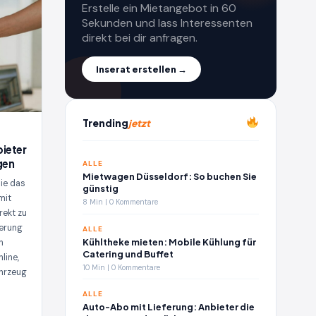
Erstelle ein Mietangebot in 60
Sekunden und lass Interessenten
direkt bei dir anfragen.
Inserat erstellen →
Trending
jetzt
ieter
gen
ALLE
Mietwagen Düsseldorf: So buchen Sie
ie das
günstig
mit
8 Min | 0 Kommentare
rekt zu
ferung
ALLE
Kühltheke mieten: Mobile Kühlung für
n
Catering und Buffet
line,
10 Min | 0 Kommentare
hrzeug
ALLE
Auto-Abo mit Lieferung: Anbieter die