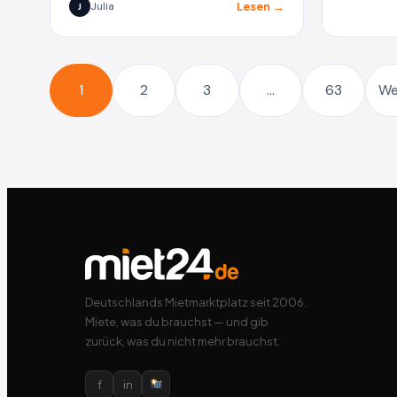
Lesen →
Julia
J
1
2
3
…
63
We
Deutschlands Mietmarktplatz seit 2006.
Miete, was du brauchst — und gib
zurück, was du nicht mehr brauchst.
f
in