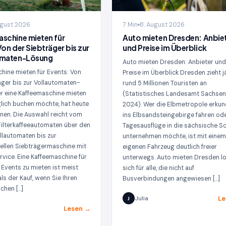
ugust 2026
7 Min
8. August 2026
schine mieten für
Auto mieten Dresden: Anbie
Von der Siebträger bis zur
und Preise im Überblick
omaten-Lösung
Auto mieten Dresden: Anbieter un
hine mieten für Events: Von
Preise im Überblick Dresden zieht j
äger bis zur Vollautomaten-
rund 5 Millionen Touristen an
 eine Kaffeemaschine mieten
(Statistisches Landesamt Sachsen
lich buchen möchte, hat heute
2024). Wer die Elbmetropole erkun
onen. Die Auswahl reicht vom
ins Elbsandsteingebirge fahren od
Filterkaffeeautomaten über den
Tagesausflüge in die sächsische S
lautomaten bis zur
unternehmen möchte, ist mit eine
ellen Siebträgermaschine mit
eigenen Fahrzeug deutlich freier
rvice. Eine Kaffeemaschine für
unterwegs. Auto mieten Dresden l
 Events zu mieten ist meist
sich für alle, die nicht auf
ls der Kauf, wenn Sie Ihren
Busverbindungen angewiesen […]
schen […]
Le
Julia
J
Lesen →