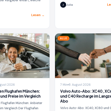
ser Ratgeber erklärt, welche
Le
Julia
J
Lesen →
ALLE
ugust 2026
7 Min
8. August 2026
en Flughafen München:
Volvo Auto-Abo: XC40, XC
 und Preise im Vergleich
und C40 Recharge im Langze
Abo
Flughafen München: Anbieter
Volvo Auto-Abo: XC40, XC60 und
 im Vergleich Der Flughafen