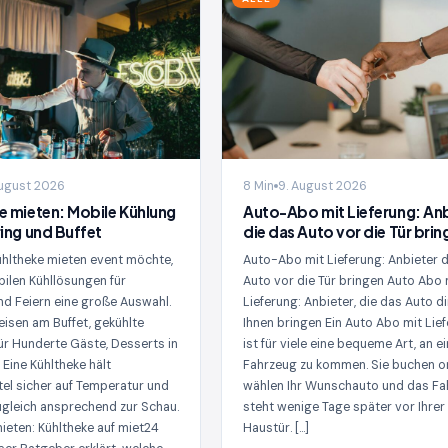
August 2026
8 Min
9. August 2026
e mieten: Mobile Kühlung
Auto-Abo mit Lieferung: Anb
ring und Buffet
die das Auto vor die Tür brin
ühltheke mieten event möchte,
Auto-Abo mit Lieferung: Anbieter d
bilen Kühllösungen für
Auto vor die Tür bringen Auto Abo 
nd Feiern eine große Auswahl.
Lieferung: Anbieter, die das Auto di
eisen am Buffet, gekühlte
Ihnen bringen Ein Auto Abo mit Lie
ür Hunderte Gäste, Desserts in
ist für viele eine bequeme Art, an ei
: Eine Kühltheke hält
Fahrzeug zu kommen. Sie buchen on
el sicher auf Temperatur und
wählen Ihr Wunschauto und das Fa
 zugleich ansprechend zur Schau.
steht wenige Tage später vor Ihrer
ieten: Kühltheke auf miet24
Haustür. […]