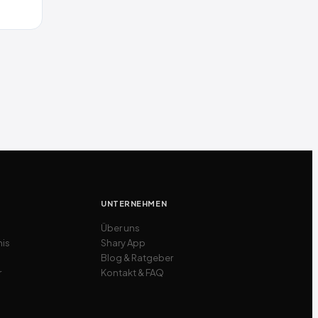
UNTERNEHMEN
Über uns
nis
Shary App
Blog & Ratgeber
r
Kontakt & FAQ