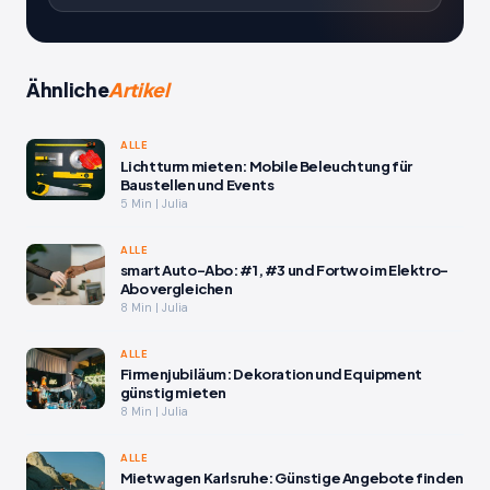
Ähnliche
Artikel
ALLE
Lichtturm mieten: Mobile Beleuchtung für
Baustellen und Events
5 Min | Julia
ALLE
smart Auto-Abo: #1, #3 und Fortwo im Elektro-
Abo vergleichen
8 Min | Julia
ALLE
Firmenjubiläum: Dekoration und Equipment
günstig mieten
8 Min | Julia
ALLE
Mietwagen Karlsruhe: Günstige Angebote finden