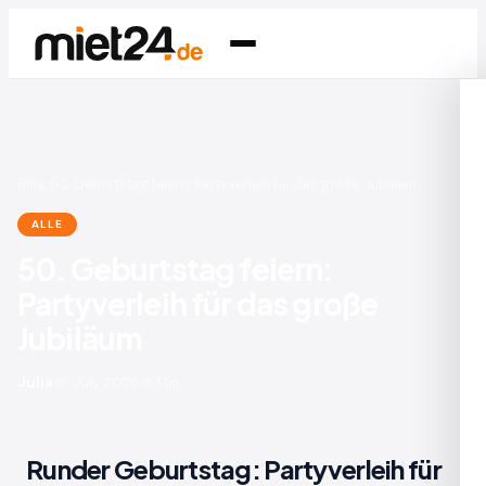
Blog
›
50. Geburtstag feiern: Partyverleih für das große Jubiläum
ALLE
50. Geburtstag feiern:
Partyverleih für das große
Jubiläum
Julia
|
8. July 2026
|
8 Min
Runder Geburtstag: Partyverleih für