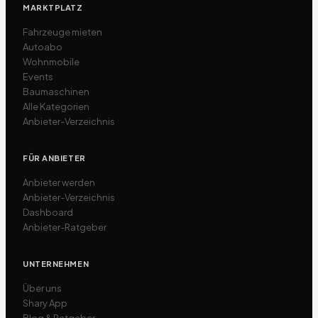
MARKTPLATZ
Fahrzeuge mieten
Autoabo
Wohnmobile
Events
Baumaschinen
Alle Kategorien
Anbieter-Verzeichnis
FÜR ANBIETER
Anbieter werden
Anbieter-Verzeichnis
Dashboard
Anbieter-Ratgeber
UNTERNEHMEN
Über uns
Shary App