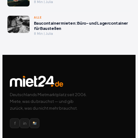
8 Min | Julia
ALLE
Baucontainer mieten: Büro- und Lagercontainer
für Baustellen
8 Min | Julia
Deutschlands Mietmarktplatz seit 2006.
Miete, was du brauchst — und gib
zurück, was du nicht mehr brauchst.
f
in