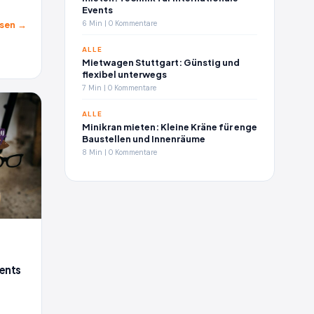
Events
6 Min | 0 Kommentare
sen →
ALLE
Mietwagen Stuttgart: Günstig und
flexibel unterwegs
7 Min | 0 Kommentare
ALLE
Minikran mieten: Kleine Kräne für enge
Baustellen und Innenräume
8 Min | 0 Kommentare
ents