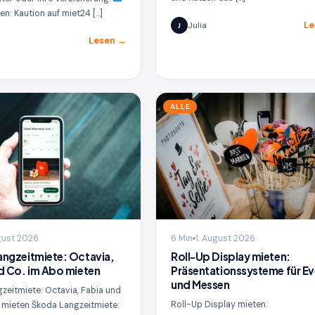
en: Kaution auf miet24 […]
Le
Julia
J
Lesen →
ALLE
ugust 2026
6 Min
1. August 2026
ngzeitmiete: Octavia,
Roll-Up Display mieten:
d Co. im Abo mieten
Präsentationssysteme für Ev
und Messen
zeitmiete: Octavia, Fabia und
Roll-Up Display mieten:
 mieten Škoda Langzeitmiete: