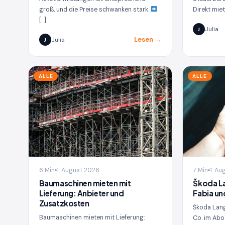
groß, und die Preise schwanken stark.
Direkt miet
[…]
Julia
J
Lesen →
Julia
J
ALLE
ALLE
6 Min
1. August 2026
7 Min
1. A
Baumaschinen mieten mit
Škoda La
Lieferung: Anbieter und
Fabia un
Zusatzkosten
Škoda Lang
Baumaschinen mieten mit Lieferung:
Co. im Abo