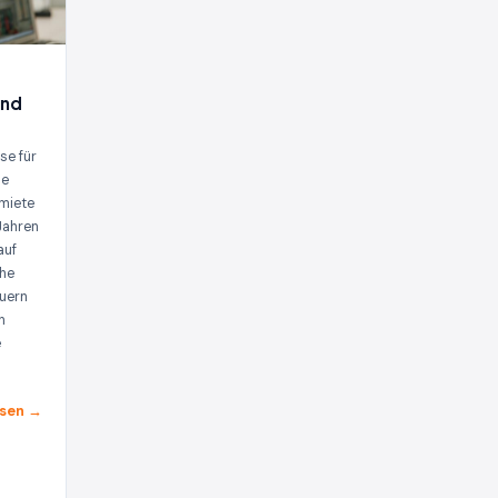
und
se für
le
tmiete
 Jahren
auf
che
euern
n
e
sen →