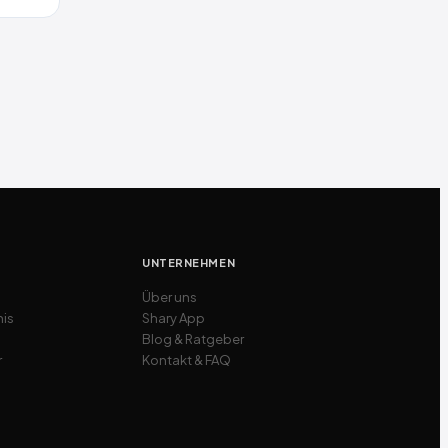
UNTERNEHMEN
Über uns
nis
Shary App
Blog & Ratgeber
r
Kontakt & FAQ