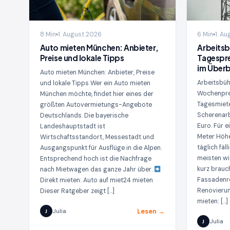
8 Min
1. August 2026
6 Min
1. A
Auto mieten München: Anbieter,
Arbeitsb
Preise und lokale Tipps
Tagespr
im Überb
Auto mieten München: Anbieter, Preise
Arbeitsbüh
und lokale Tipps Wer ein Auto mieten
Wochenprei
München möchte, findet hier eines der
Tagesmiete
größten Autovermietungs-Angebote
Scherenarb
Deutschlands. Die bayerische
Euro. Für 
Landeshauptstadt ist
Meter Höh
Wirtschaftsstandort, Messestadt und
täglich fäl
Ausgangspunkt für Ausflüge in die Alpen.
meisten wi
Entsprechend hoch ist die Nachfrage
kurz brauc
nach Mietwagen das ganze Jahr über.
Fassadenre
Direkt mieten: Auto auf miet24 mieten
Renovieru
Dieser Ratgeber zeigt […]
mieten: […]
Lesen →
Julia
J
Julia
J