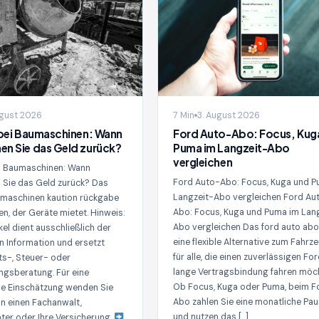
ugust 2026
7 Min
3. August 2026
bei Baumaschinen: Wann
Ford Auto-Abo: Focus, Kug
n Sie das Geld zurück?
Puma im Langzeit-Abo
vergleichen
ei Baumaschinen: Wann
Ford Auto-Abo: Focus, Kuga und P
Sie das Geld zurück? Das
Langzeit-Abo vergleichen Ford Au
maschinen kaution rückgabe
Abo: Focus, Kuga und Puma im Lan
den, der Geräte mietet. Hinweis:
Abo vergleichen Das ford auto abo
kel dient ausschließlich der
eine flexible Alternative zum Fahrz
n Information und ersetzt
für alle, die einen zuverlässigen Fo
ts-, Steuer- oder
lange Vertragsbindung fahren möc
ngsberatung. Für eine
Ob Focus, Kuga oder Puma, beim F
he Einschätzung wenden Sie
Abo zahlen Sie eine monatliche Pa
an einen Fachanwalt,
und nutzen das […]
ter oder Ihre Versicherung.