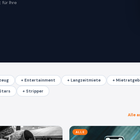
 für Ihre
zeug
+ Entertainment
+ Langzeitmiete
+ Mietratgeb
Stars
+ Stripper
Alle 
ALLE