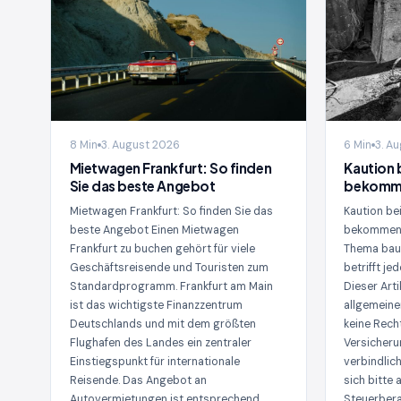
8 Min
3. August 2026
6 Min
3. A
Mietwagen Frankfurt: So finden
Kaution 
Sie das beste Angebot
bekomme
Mietwagen Frankfurt: So finden Sie das
Kaution b
beste Angebot Einen Mietwagen
bekommen 
Frankfurt zu buchen gehört für viele
Thema bau
Geschäftsreisende und Touristen zum
betrifft je
Standardprogramm. Frankfurt am Main
Dieser Arti
ist das wichtigste Finanzzentrum
allgemeine
Deutschlands und mit dem größten
keine Rech
Flughafen des Landes ein zentraler
Versicheru
Einstiegspunkt für internationale
verbindlic
Reisende. Das Angebot an
sich bitte 
Autovermietungen ist entsprechend
Steuerbera