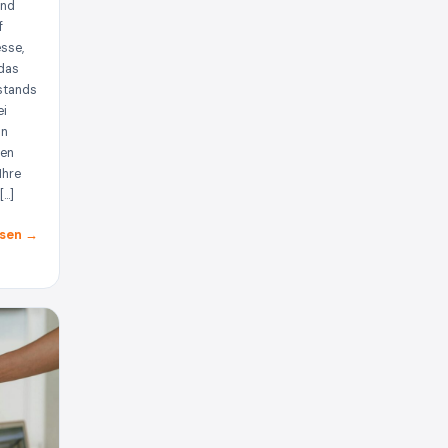
und
f
sse,
 das
stands
ei
in
den
Ihre
[…]
sen →