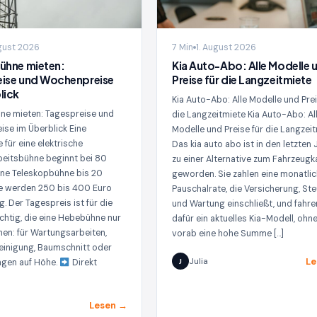
ugust 2026
7 Min
1. August 2026
ühne mieten:
Kia Auto-Abo: Alle Modelle 
eise und Wochenpreise
Preise für die Langzeitmiete
lick
Kia Auto-Abo: Alle Modelle und Prei
ne mieten: Tagespreise und
die Langzeitmiete Kia Auto-Abo: Al
se im Überblick Eine
Modelle und Preise für die Langzei
 für eine elektrische
Das kia auto abo ist in den letzten
eitsbühne beginnt bei 80
zu einer Alternative zum Fahrzeugk
eine Teleskopbühne bis 20
geworden. Sie zahlen eine monatli
e werden 250 bis 400 Euro
Pauschalrate, die Versicherung, St
lig. Der Tagespreis ist für die
und Wartung einschließt, und fahre
chtig, die eine Hebebühne nur
dafür ein aktuelles Kia-Modell, ohn
hen: für Wartungsarbeiten,
vorab eine hohe Summe […]
inigung, Baumschnitt oder
Le
Julia
ngen auf Höhe.
Direkt
J
Lesen →