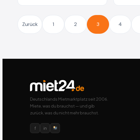
Zurück
1
2
3
4
Deutschlands Mietmarktplatz seit 2006.
Miete, was du brauchst — und gib
zurück, was du nicht mehr brauchst.
f
in