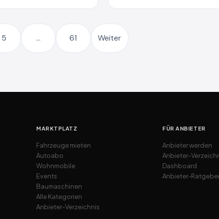
5
…
61
Weiter
MARKTPLATZ
FÜR ANBIETER
Fahrzeuge mieten
Anbieter werden
Autoabo
Anbieter-Verzeich
Wohnmobile
Dashboard
Events
Anbieter-Ratgebe
Baumaschinen
Alle Kategorien
Anbieter-Verzeichnis