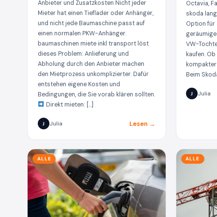
Anbieter und Zusatzkosten Nicht jeder
Octavia, F
Mieter hat einen Tieflader oder Anhänger,
skoda lang
und nicht jede Baumaschine passt auf
Option für 
einen normalen PKW-Anhänger.
geräumige
baumaschinen miete inkl transport löst
VW-Tochter
dieses Problem: Anlieferung und
kaufen. Ob
Abholung durch den Anbieter machen
kompakter 
den Mietprozess unkomplizierter. Dafür
Beim Skoda
entstehen eigene Kosten und
Julia
Bedingungen, die Sie vorab klären sollten.
J
Direkt mieten: […]
Lesen →
Julia
J
ALLE
ALLE