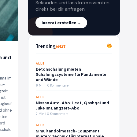
Sekunden und lass Interessenten
direkt bei dir anfragen.
Inserat erstellen →
Trending
jetzt
a und
ALLE
Betonschalung mieten:
Schalungssysteme für Fundamente
uma im
und Wände
to-
6 Min | 0 Kommentare
gzeit-
ALLE
 ist
Nissan Auto-Abo: Leaf, Qashqai und
eugkauf
Juke im Langzeit-Abo
rd ohne
7 Min | 0 Kommentare
hten.
ord
ALLE
uschale
Simultandolmetsch-Equipment
mieten: Technik für internationale