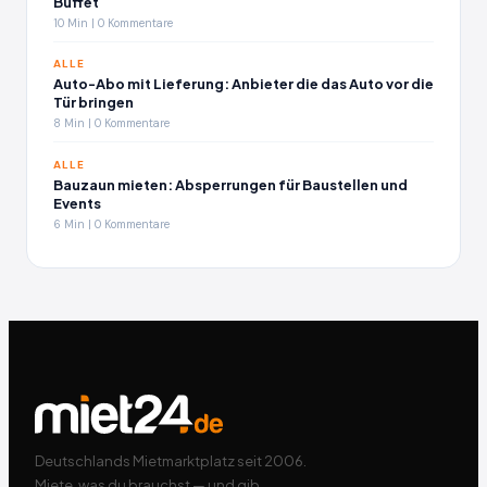
Buffet
10 Min | 0 Kommentare
ALLE
Auto-Abo mit Lieferung: Anbieter die das Auto vor die
Tür bringen
8 Min | 0 Kommentare
ALLE
Bauzaun mieten: Absperrungen für Baustellen und
Events
6 Min | 0 Kommentare
Deutschlands Mietmarktplatz seit 2006.
Miete, was du brauchst — und gib