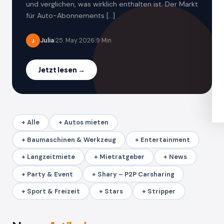
und verglichen, was wirklich enthalten ist. Der Markt
für Auto-Abonnements […]
Julia
|
25. May 2026
|
9 Min
J
Jetzt lesen →
+ Alle
+ Autos mieten
+ Baumaschinen & Werkzeug
+ Entertainment
+ Langzeitmiete
+ Mietratgeber
+ News
+ Party & Event
+ Shary – P2P Carsharing
+ Sport & Freizeit
+ Stars
+ Stripper