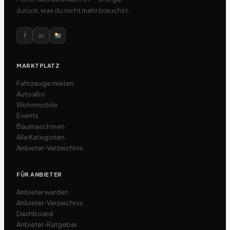
zurück, was du nicht mehr brauchst.
f
in
MARKTPLATZ
Fahrzeuge mieten
Autoabo
Wohnmobile
Events
Baumaschinen
Alle Kategorien
Anbieter-Verzeichnis
FÜR ANBIETER
Anbieter werden
Anbieter-Verzeichnis
Dashboard
Anbieter-Ratgeber