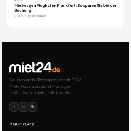
Mietwagen Flughafen Frankfurt: So sparen Sie bei der
Buchung
9 Min | 0 Kommentare
Deutschlands Mietmarktplatz seit 2006.
Miete, was du brauchst — und gib
zurück, was du nicht mehr brauchst.
f
in
MARKTPLATZ