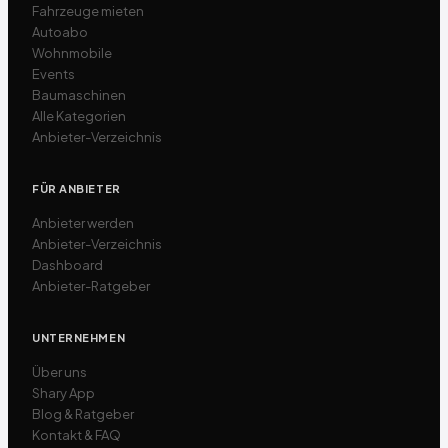
Fahrzeuge mieten
Autoabo
Wohnmobile
Events
Baumaschinen
Alle Kategorien
Anbieter-Verzeichnis
FÜR ANBIETER
Anbieter werden
Anbieter-Verzeichnis
Dashboard
Anbieter-Ratgeber
UNTERNEHMEN
Über uns
Shary App
Blog & Ratgeber
Kontakt & FAQ