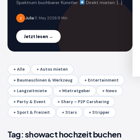
Spektrum buchbarer Künstler.
Direkt mieten: […]
Julia
|
11. May 2026
|
8 Min
J
Jetzt lesen →
+ Alle
+ Autos mieten
+ Baumaschinen & Werkzeug
+ Entertainment
+ Langzeitmiete
+ Mietratgeber
+ News
+ Party & Event
+ Shary – P2P Carsharing
+ Sport & Freizeit
+ Stars
+ Stripper
Tag:
showact hochzeit buchen