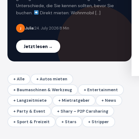
Unterschiede, die Sie kennen sollten, bevor Sie
buchen.
Direkt mieten: Wohnmobil […]
Julia
|
24. July 2026
|
8 Min
J
Jetzt lesen →
+ Alle
+ Autos mieten
+ Baumaschinen & Werkzeug
+ Entertainment
+ Langzeitmiete
+ Mietratgeber
+ News
+ Party & Event
+ Shary – P2P Carsharing
+ Sport & Freizeit
+ Stars
+ Stripper