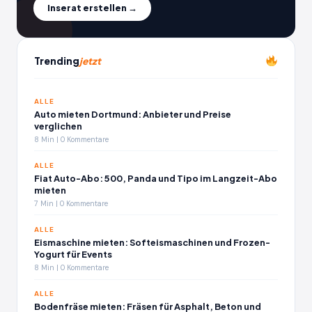
Inserat erstellen →
Trending
jetzt
ALLE
Auto mieten Dortmund: Anbieter und Preise
verglichen
8 Min | 0 Kommentare
ALLE
Fiat Auto-Abo: 500, Panda und Tipo im Langzeit-Abo
mieten
7 Min | 0 Kommentare
ALLE
Eismaschine mieten: Softeismaschinen und Frozen-
Yogurt für Events
8 Min | 0 Kommentare
ALLE
Bodenfräse mieten: Fräsen für Asphalt, Beton und