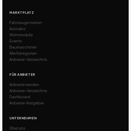
MARKTPLATZ
Fahrzeuge mieten
Autoabo
Wohnmobile
Events
Baumaschinen
Alle Kategorien
Anbieter-Verzeichnis
FÜR ANBIETER
Anbieter werden
Anbieter-Verzeichnis
Dashboard
Anbieter-Ratgeber
UNTERNEHMEN
Über uns