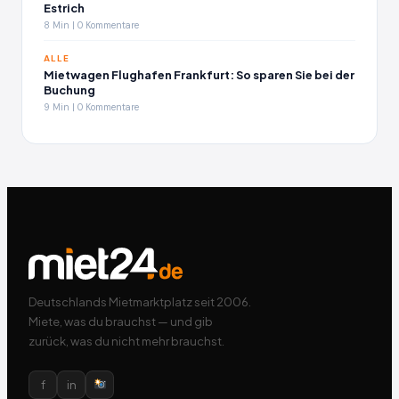
Estrich
8 Min | 0 Kommentare
ALLE
Mietwagen Flughafen Frankfurt: So sparen Sie bei der
Buchung
9 Min | 0 Kommentare
Deutschlands Mietmarktplatz seit 2006.
Miete, was du brauchst — und gib
zurück, was du nicht mehr brauchst.
f
in