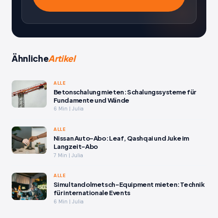
Ähnliche
Artikel
ALLE
Betonschalung mieten: Schalungssysteme für
Fundamente und Wände
6 Min | Julia
ALLE
Nissan Auto-Abo: Leaf, Qashqai und Juke im
Langzeit-Abo
7 Min | Julia
ALLE
Simultandolmetsch-Equipment mieten: Technik
für internationale Events
6 Min | Julia