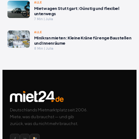
ALLE
Mietwagen Stuttgart: Günstig und flexibel
unterwegs
7 Min | Julia
ALLE
Minikran mieten: Kleine Kräne für enge Baustellen
und Innenräume
8 Min | Julia
Deutschlands Mietmarktplatz seit 2006.
Miete, was du brauchst — und gib
zurück, was du nicht mehr brauchst.
f
in