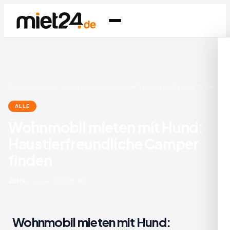
Blog
›
Wohnmobil mieten mit Hund: Haustierfreundliche Camper finden
ALLE
Wohnmobil mieten mit Hund:
Haustierfreundliche Camper
finden
Julia
|
2. June 2026
|
8 Min
Wohnmobil mieten mit Hund: