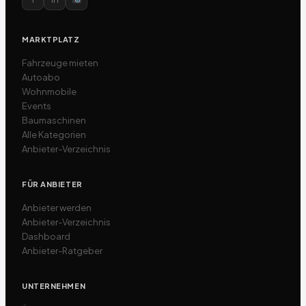
MARKTPLATZ
Fahrzeuge mieten
Autoabo
Wohnmobile
Events
Baumaschinen
Alle Kategorien
Anbieter-Verzeichnis
FÜR ANBIETER
Anbieter werden
Anbieter-Verzeichnis
Dashboard
Anbieter-Ratgeber
UNTERNEHMEN