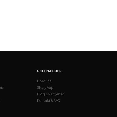
UNTERNEHMEN
Über uns
nis
Shary App
Blog & Ratgeber
r
Kontakt & FAQ