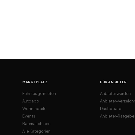
MARKTPLATZ
FÜR ANBIETER
Fahrzeuge mieten
Anbieter werden
Autoabo
Anbieter-Verzeich
Wohnmobile
Dashboard
Events
Anbieter-Ratgebe
Baumaschinen
Alle Kategorien