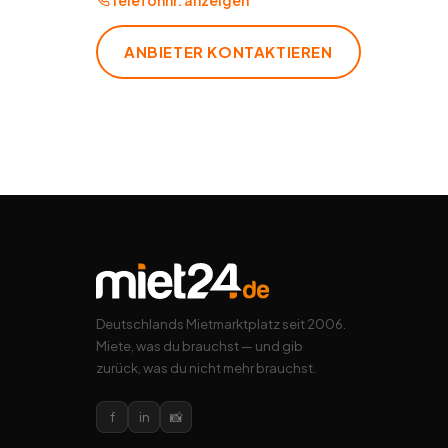
Telefonnr. anzeigen
ANBIETER KONTAKTIEREN
Deutschlands Mietmarktplatz seit 2006.
Miete, was du brauchst — und gib
zurück, was du nicht mehr brauchst.
f
in
📸