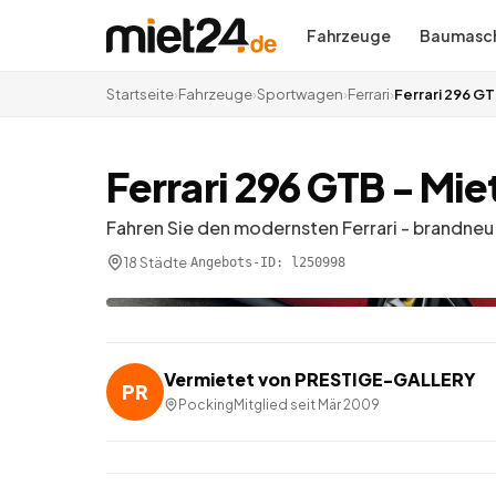
Fahrzeuge
Baumasch
Startseite
›
Fahrzeuge
›
Sportwagen
›
Ferrari
›
Ferrari 296 GT
Ferrari 296 GTB - Mie
Fahren Sie den modernsten Ferrari - brandneu
18 Städte
·
Angebots-ID:
l250998
Vermietet von
PRESTIGE-GALLERY
PR
Pocking
Mitglied seit
Mär 2009