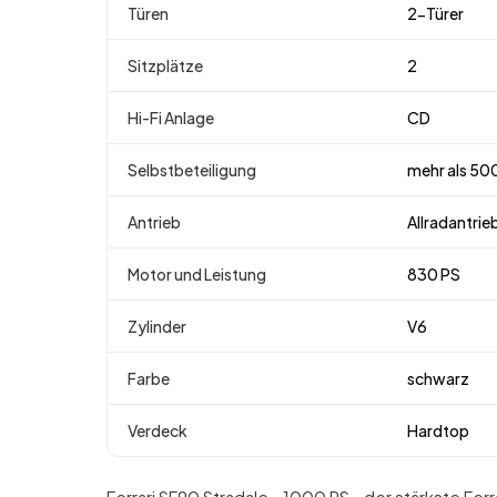
Türen
2-Türer
Sitzplätze
2
Hi-Fi Anlage
CD
Selbstbeteiligung
mehr als 50
Antrieb
Allradantrie
Motor und Leistung
830 PS
Zylinder
V6
Farbe
schwarz
Verdeck
Hardtop
Ferrari SF90 Stradale - 1000 PS - der stärkste Ferra