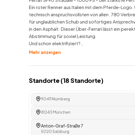
Ein roter Renner aus Italien mit dem Pferde-Logo.
technisch anspruchsvollsten von allen. 780 Verbr
für unglaublichen Schub und sofortiges Ansprechver
in den Asphalt. Dieser Über-Ferrari lässt ein pere
Abstimmung für soviel Leistung.
Und schon elektrifiziert?…
Mehr anzeigen
Standorte (
18
Standorte
)
90411 Nürnberg
81243 München
Anton-Graf-Straße 7
5020 Salzburg