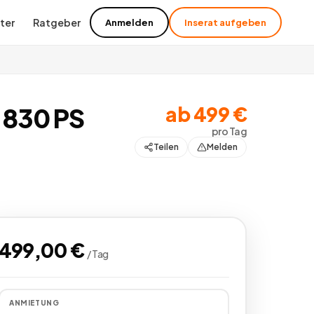
ter
Ratgeber
Anmelden
Inserat aufgeben
ab
499
€
t 830 PS
pro
Tag
Teilen
Melden
499,00
€
/
Tag
ANMIETUNG