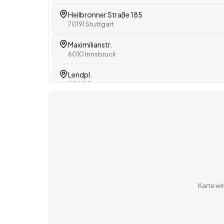
Heilbronner Straße 185
70191 Stuttgart
Maximilianstr.
6010 Innsbruck
Lendpl.
8020 Graz
Landstraße
4020 Linz
1010 Wien
Hauptpl.
9500 Villach
Karte w
3500 Krems an der Donau
9000 Sankt Gallen