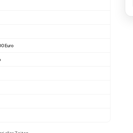
00 Euro
b
ri aller Zeiten