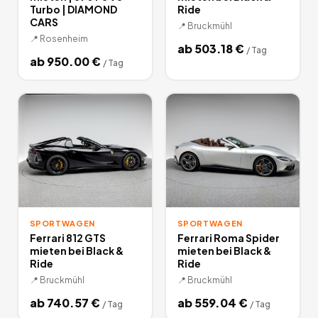
Turbo | DIAMOND
Ride
CARS
📍
Bruckmühl
📍
Rosenheim
ab
503.18
€
/
Tag
ab
950.00
€
/
Tag
SPORTWAGEN
SPORTWAGEN
Ferrari 812 GTS
Ferrari Roma Spider
mieten bei Black &
mieten bei Black &
Ride
Ride
📍
Bruckmühl
📍
Bruckmühl
ab
740.57
€
ab
559.04
€
/
Tag
/
Tag