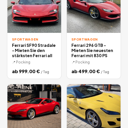
SPORTWAGEN
SPORTWAGEN
Ferrari SF90 Stradale
Ferrari 296 GTB -
- Mieten Sie den
Mieten Sie neuesten
stärksten Ferrari all
Ferrari mit 830 PS
📍
Pocking
📍
Pocking
ab
999.00
€
ab
499.00
€
/
Tag
/
Tag