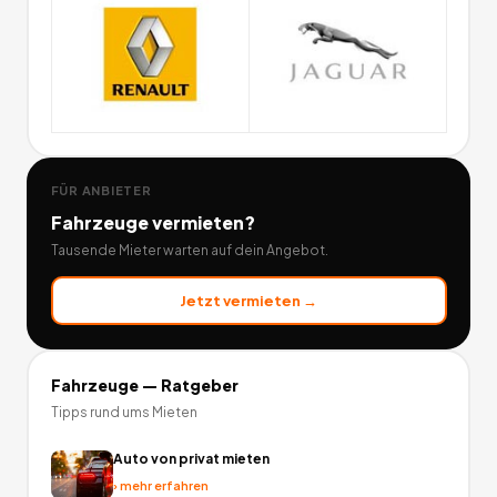
FÜR ANBIETER
Fahrzeuge
vermieten?
Tausende Mieter warten auf dein Angebot.
Jetzt vermieten →
Fahrzeuge
— Ratgeber
Tipps rund ums Mieten
Auto von privat mieten
›
mehr erfahren