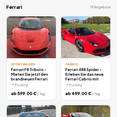
Ferrari
19
Angebote
SPORTWAGEN
CABRIO
Ferrari F8 Tributo -
Ferrari 488 Spider -
Mieten Sie jetzt den
Erleben Sie das neue
brandneuen Ferrari
Ferrari Cabrio mit
📍
Pocking
📍
Pocking
ab
599.00
€
ab
499.00
€
/
Tag
/
Tag