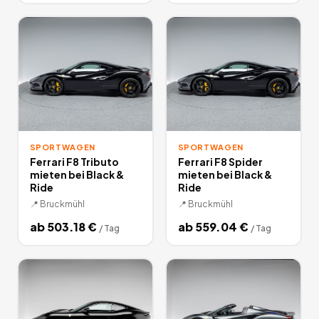
SPORTWAGEN
SPORTWAGEN
Ferrari F8 Tributo
Ferrari F8 Spider
mieten bei Black &
mieten bei Black &
Ride
Ride
📍
Bruckmühl
📍
Bruckmühl
ab
503.18
€
ab
559.04
€
/
Tag
/
Tag