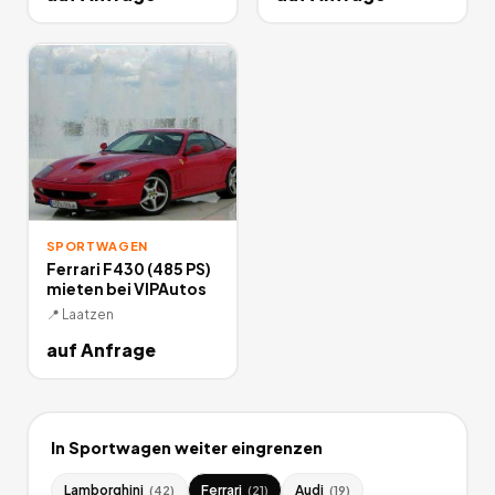
SPORTWAGEN
Ferrari F430 (485 PS)
mieten bei VIPAutos
📍
Laatzen
auf Anfrage
In
Sportwagen
weiter eingrenzen
Lamborghini
Ferrari
Audi
(
42
)
(
21
)
(
19
)