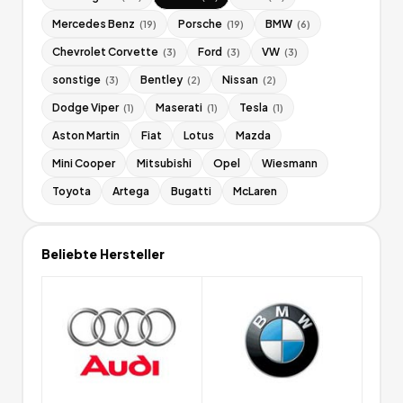
Mercedes Benz
Porsche
BMW
(
19
)
(
19
)
(
6
)
Chevrolet Corvette
Ford
VW
(
3
)
(
3
)
(
3
)
sonstige
Bentley
Nissan
(
3
)
(
2
)
(
2
)
Dodge Viper
Maserati
Tesla
(
1
)
(
1
)
(
1
)
Aston Martin
Fiat
Lotus
Mazda
Mini Cooper
Mitsubishi
Opel
Wiesmann
Toyota
Artega
Bugatti
McLaren
Beliebte Hersteller