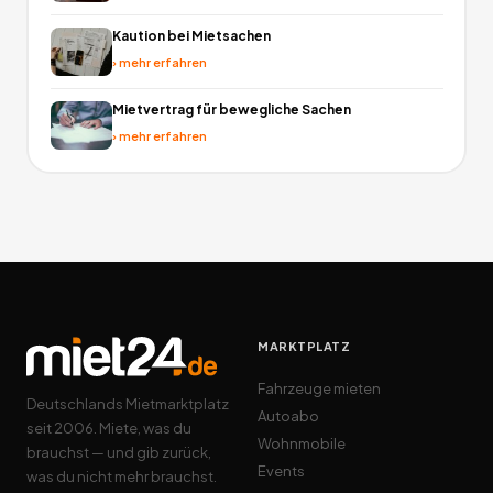
Kaution bei Mietsachen
›
mehr erfahren
Mietvertrag für bewegliche Sachen
›
mehr erfahren
MARKTPLATZ
Fahrzeuge mieten
Deutschlands Mietmarktplatz
Autoabo
seit 2006. Miete, was du
Wohnmobile
brauchst — und gib zurück,
Events
was du nicht mehr brauchst.