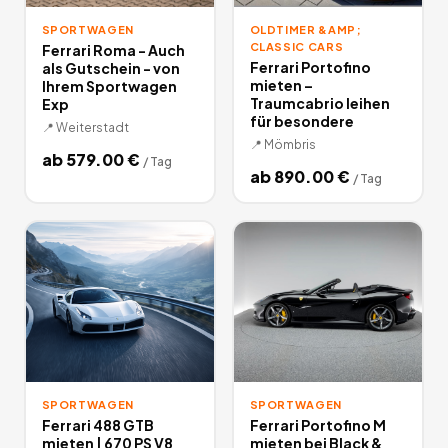
SPORTWAGEN
OLDTIMER &AMP;
CLASSIC CARS
Ferrari Roma - Auch
Ferrari Portofino
als Gutschein - von
mieten –
Ihrem Sportwagen
Traumcabrio leihen
Exp
für besondere
📍
Weiterstadt
📍
Mömbris
ab
579.00
€
/
Tag
ab
890.00
€
/
Tag
SPORTWAGEN
SPORTWAGEN
Ferrari 488 GTB
Ferrari Portofino M
mieten | 670 PS V8
mieten bei Black &