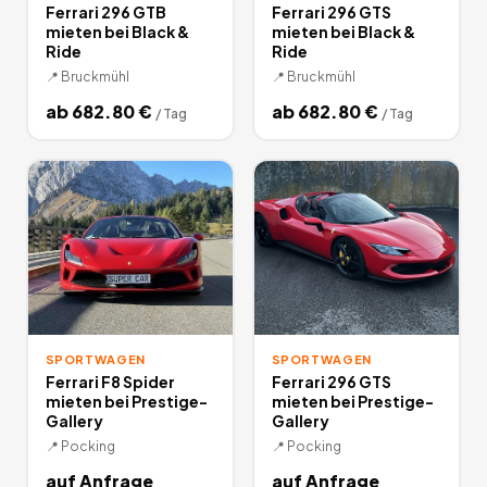
Ferrari 296 GTB
Ferrari 296 GTS
mieten bei Black &
mieten bei Black &
Ride
Ride
📍
Bruckmühl
📍
Bruckmühl
ab
682.80
€
ab
682.80
€
/
Tag
/
Tag
SPORTWAGEN
SPORTWAGEN
Ferrari F8 Spider
Ferrari 296 GTS
mieten bei Prestige-
mieten bei Prestige-
Gallery
Gallery
📍
Pocking
📍
Pocking
auf Anfrage
auf Anfrage