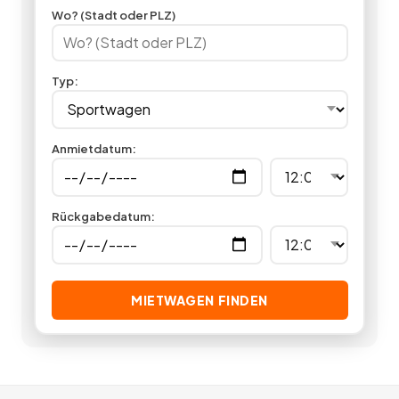
ob Mann oder Frau. Hier können Sie Sportwagen mieten vieler
Wo? (Stadt oder PLZ)
unterschiedlicher Markenhersteller. Lassen Sie sich einmal so
richtig in die Sitze drücken, indem Sie in unserer
Sportwagenvermietung günstig einen Sportwagen mieten.
Typ
:
Sie sind überzeugft? Jetzt einen Sportwagen mieten statt
kaufen und Sie sparen garantiert bares Geld.
19
Angebote
deutschlandweit.
Anmietdatum
:
Rückgabedatum
:
MIETWAGEN FINDEN