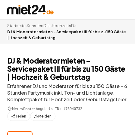
Startseite
›
Künstler
›
DJ's
›
HochzeitsDJ
›
DJ & Moderator mieten – Servicepaket III für bis zu 150 Gäste
| Hochzeit & Geburtstag
DJ & Moderator mieten –
Servicepaket III für bis zu 150 Gäste
| Hochzeit & Geburtstag
Erfahrener DJ und Moderator für bis zu 150 Gäste – 6
Stunden Partymusik inkl. Ton- und Lichtanlage.
Komplettpaket für Hochzeit oder Geburtstagsfeier.
Neumünster
·
Angebots-ID:
l76940732
Teilen
Melden