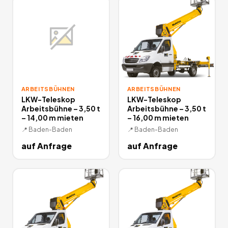
ARBEITSBÜHNEN
ARBEITSBÜHNEN
LKW-Teleskop
LKW-Teleskop
Arbeitsbühne – 3,50 t
Arbeitsbühne – 3,50 t
– 14,00 m mieten
– 16,00 m mieten
📍
Baden-Baden
📍
Baden-Baden
auf Anfrage
auf Anfrage