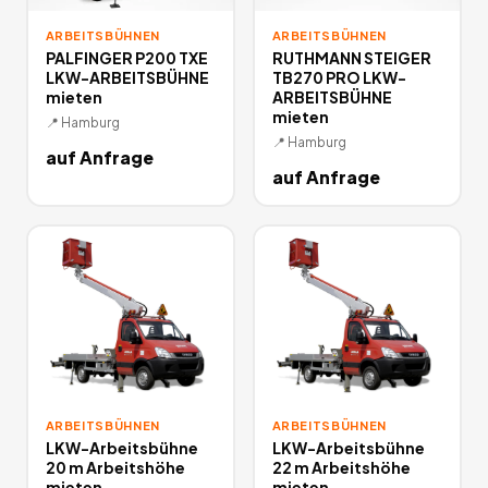
ARBEITSBÜHNEN
ARBEITSBÜHNEN
PALFINGER P200 TXE
RUTHMANN STEIGER
LKW-ARBEITSBÜHNE
TB270 PRO LKW-
mieten
ARBEITSBÜHNE
mieten
📍
Hamburg
📍
Hamburg
auf Anfrage
auf Anfrage
ARBEITSBÜHNEN
ARBEITSBÜHNEN
LKW-Arbeitsbühne
LKW-Arbeitsbühne
20 m Arbeitshöhe
22 m Arbeitshöhe
mieten
mieten