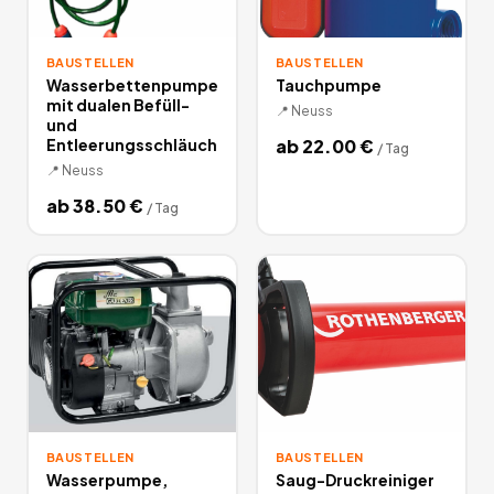
BAUSTELLEN
BAUSTELLEN
Wasserbettenpumpe
Tauchpumpe
mit dualen Befüll-
📍
Neuss
und
Entleerungsschläuch
ab
22.00
€
/
Tag
📍
Neuss
ab
38.50
€
/
Tag
BAUSTELLEN
BAUSTELLEN
Wasserpumpe,
Saug-Druckreiniger