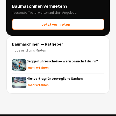
Baumaschinen
vermieten?
Tausende Mieter warten auf dein Angebot.
Jetzt vermieten →
Baumaschinen
— Ratgeber
Tipps rund ums Mieten
Baggerführerschein — wann brauchst du ihn?
›
mehr erfahren
Mietvertrag für bewegliche Sachen
›
mehr erfahren