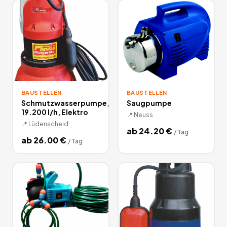
BAUSTELLEN
BAUSTELLEN
Schmutzwasserpumpe,
Saugpumpe
19.200 l/h, Elektro
📍
Neuss
📍
Lüdenscheid
ab
24.20
€
/
Tag
ab
26.00
€
/
Tag