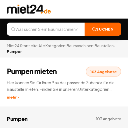
SUCHEN
Miet24 Startseite
›
Alle Kategorien
›
Baumaschinen
›
Baustellen
›
Pumpen
Pumpen mieten
103
Angebote
Hier können Sie für Ihren Bau das passende Zubehör für die
Baustelle mieten. Finden Sie in unseren Unterkategorien
Gerüste, Pumpen, Bautüren Kompressoren und
mehr ›
Messtechnikinstrumente zur Vermietung.
103
Angebote
deutschlandweit.
Pumpen
103
Angebote