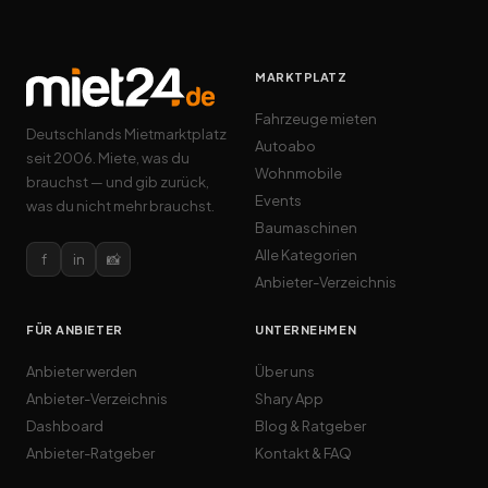
MARKTPLATZ
Fahrzeuge mieten
Deutschlands Mietmarktplatz
Autoabo
seit 2006. Miete, was du
Wohnmobile
brauchst — und gib zurück,
Events
was du nicht mehr brauchst.
Baumaschinen
Alle Kategorien
f
in
📸
Anbieter-Verzeichnis
FÜR ANBIETER
UNTERNEHMEN
Anbieter werden
Über uns
Anbieter-Verzeichnis
Shary App
Dashboard
Blog & Ratgeber
Anbieter-Ratgeber
Kontakt & FAQ