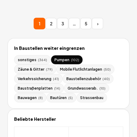
1
2
3
…
5
›
In
Baustellen
weiter eingrenzen
sonstiges
Pumpen
(
364
)
(
102
)
Zäune & Gitter
Mobile Flutlichtanlagen
(
79
)
(
50
)
Verkehrssicherung
Baustellenzubehör
(
41
)
(
40
)
Baustraßenplatten
Grundwasserab.
(
14
)
(
10
)
Bauwagen
Bautüren
Strassenbau
(
8
)
(
5
)
Beliebte Hersteller