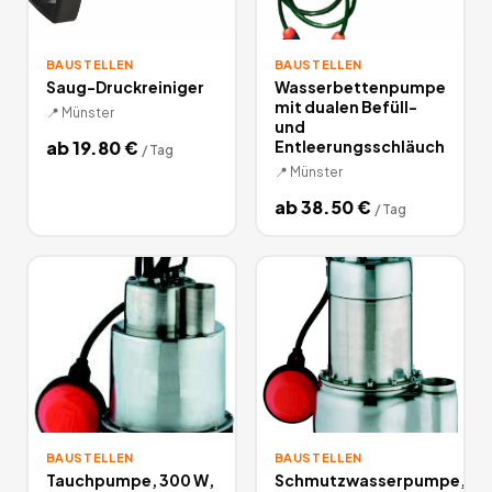
BAUSTELLEN
BAUSTELLEN
Saug-Druckreiniger
Wasserbettenpumpe
mit dualen Befüll-
📍
Münster
und
ab
19.80
€
Entleerungsschläuch
/
Tag
📍
Münster
ab
38.50
€
/
Tag
BAUSTELLEN
BAUSTELLEN
Tauchpumpe, 300 W,
Schmutzwasserpumpe,