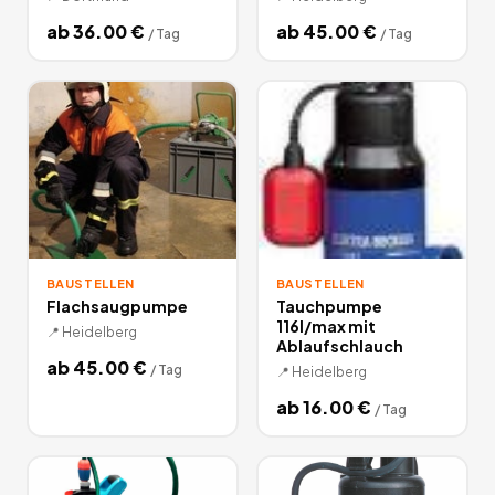
ab
36.00
€
ab
45.00
€
/
Tag
/
Tag
BAUSTELLEN
BAUSTELLEN
Flachsaugpumpe
Tauchpumpe
116l/max mit
📍
Heidelberg
Ablaufschlauch
ab
45.00
€
/
Tag
📍
Heidelberg
ab
16.00
€
/
Tag