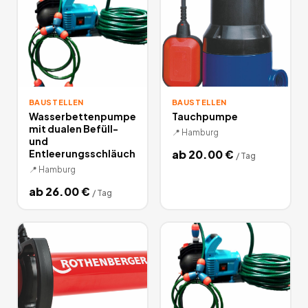
BAUSTELLEN
BAUSTELLEN
Wasserbettenpumpe
Tauchpumpe
mit dualen Befüll-
📍
Hamburg
und
Entleerungsschläuch
ab
20.00
€
/
Tag
📍
Hamburg
ab
26.00
€
/
Tag