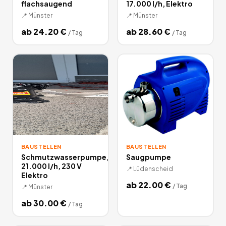
flachsaugend
17.000 l/h, Elektro
📍
Münster
📍
Münster
ab
24.20
€
ab
28.60
€
/
Tag
/
Tag
BAUSTELLEN
BAUSTELLEN
Schmutzwasserpumpe,
Saugpumpe
21.000 l/h, 230 V
📍
Lüdenscheid
Elektro
ab
22.00
€
/
Tag
📍
Münster
ab
30.00
€
/
Tag