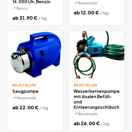
16.000 l/h, Benzin
📍
Neuenrade
📍
Neuss
ab
12.00
€
/
Tag
ab
31.90
€
/
Tag
BAUSTELLEN
BAUSTELLEN
Saugpumpe
Wasserbettenpumpe
mit dualen Befüll-
📍
Neuenrade
und
ab
22.00
€
Entleerungsschläuch
/
Tag
📍
Neuenrade
ab
26.00
€
/
Tag