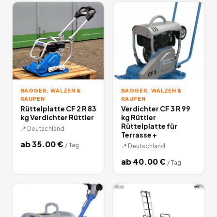
deutschlandweit.
BAGGER, WALZEN &
BAGGER, WALZEN &
RAUPEN
RAUPEN
Rüttelplatte CF 2 R 83
Verdichter CF 3 R 99
kg Verdichter Rüttler
kg Rüttler
Rüttelplatte für
📍
Deutschland
Terrasse +
ab
35.00
€
/
Tag
📍
Deutschland
ab
40.00
€
/
Tag