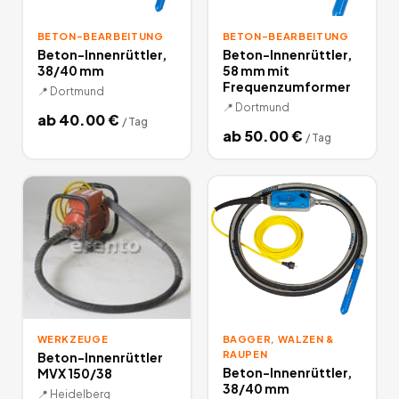
BETON-BEARBEITUNG
BETON-BEARBEITUNG
Beton-Innenrüttler,
Beton-Innenrüttler,
38/40 mm
58 mm mit
Frequenzumformer
📍
Dortmund
📍
Dortmund
ab
40.00
€
/
Tag
ab
50.00
€
/
Tag
WERKZEUGE
BAGGER, WALZEN &
RAUPEN
Beton-Innenrüttler
Beton-Innenrüttler,
MVX 150/38
38/40 mm
📍
Heidelberg