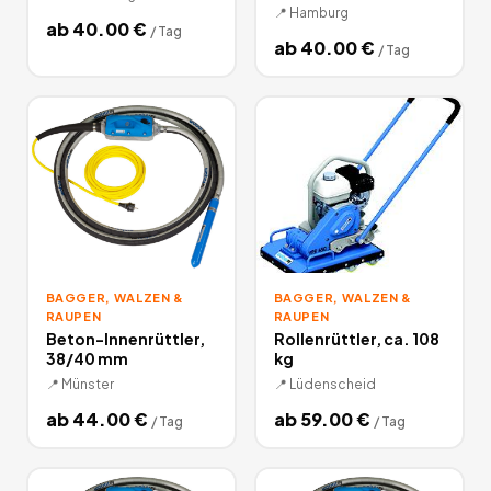
📍
Hamburg
ab
40.00
€
/
Tag
ab
40.00
€
/
Tag
BAGGER, WALZEN &
BAGGER, WALZEN &
RAUPEN
RAUPEN
Beton-Innenrüttler,
Rollenrüttler, ca. 108
38/40 mm
kg
📍
Münster
📍
Lüdenscheid
ab
44.00
€
ab
59.00
€
/
Tag
/
Tag