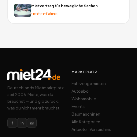
Mietvertrag für bewegliche Sachen
›
mehr erfahren
MARKTPLATZ
Fahrzeuge mieten
Deutschlands Mietmarktplatz
Autoabo
seit 2006. Miete, was du
Wohnmobile
brauchst — und gib zurück,
Events
was du nicht mehr brauchst.
Baumaschinen
Alle Kategorien
f
in
📸
Anbieter-Verzeichnis