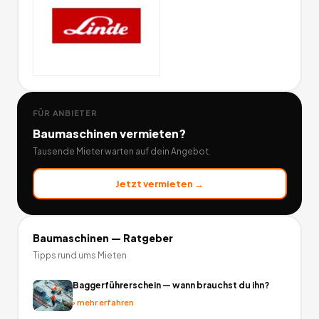
FÜR ANBIETER
Baumaschinen
vermieten?
Tausende Mieter warten auf dein Angebot.
Jetzt vermieten →
Baumaschinen
— Ratgeber
Tipps rund ums Mieten
Baggerführerschein — wann brauchst du ihn?
›
mehr erfahren