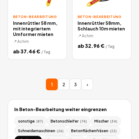
BETON-BEARBEITUNG
BETON-BEARBEITUNG
Innenrüttler 58 mm,
Innenrüttler 58mm,
mit integriertem
Schlauch 10m mieten
Umformer mieten
📍
Achim
📍
Achim
ab
32.96
€
/
Tag
ab
37.46
€
/
Tag
1
2
3
›
In
Beton-Bearbeitung
weiter eingrenzen
sonstige
Betonschleifer
Mischer
(
87
)
(
74
)
(
34
)
Schneidemaschinen
Betonflächenfräsen
(
26
)
(
22
)