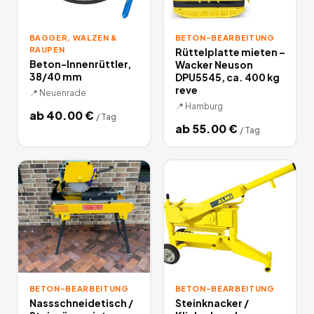
BAGGER, WALZEN &
BETON-BEARBEITUNG
RAUPEN
Rüttelplatte mieten –
Beton-Innenrüttler,
Wacker Neuson
38/40 mm
DPU5545, ca. 400 kg
reve
📍
Neuenrade
📍
Hamburg
ab
40.00
€
/
Tag
ab
55.00
€
/
Tag
BETON-BEARBEITUNG
BETON-BEARBEITUNG
Nassschneidetisch /
Steinknacker /