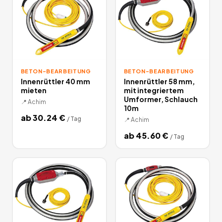
BETON-BEARBEITUNG
BETON-BEARBEITUNG
Innenrüttler 40 mm
Innenrüttler 58 mm,
mieten
mit integriertem
Umformer, Schlauch
📍
Achim
10m
ab
30.24
€
/
Tag
📍
Achim
ab
45.60
€
/
Tag