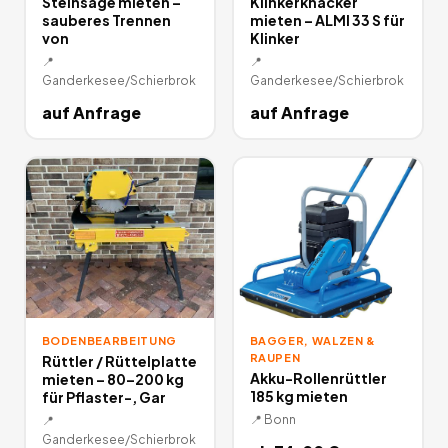
Steinsäge mieten –
Klinkerknacker
sauberes Trennen
mieten – ALMI 33 S für
von
Klinker
📍
📍
Ganderkesee/Schierbrok
Ganderkesee/Schierbrok
auf Anfrage
auf Anfrage
BODENBEARBEITUNG
BAGGER, WALZEN &
RAUPEN
Rüttler / Rüttelplatte
Akku-Rollenrüttler
mieten – 80–200 kg
185 kg mieten
für Pflaster-, Gar
📍
Bonn
📍
Ganderkesee/Schierbrok