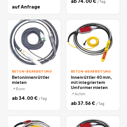
ab
74.00
€
/
Tag
auf Anfrage
BETON-BEARBEITUNG
BETON-BEARBEITUNG
Betoninnenrüttler
Innenrüttler 40 mm,
mieten
mit integriertem
Umformer mieten
📍
Bonn
📍
Achim
ab
34.00
€
/
Tag
ab
37.56
€
/
Tag