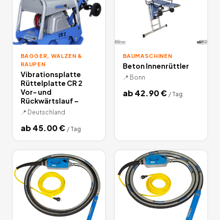
BAGGER, WALZEN &
BAUMASCHINEN
RAUPEN
Beton Innenrüttler
Vibrationsplatte
📍
Bonn
Rüttelplatte CR 2
Vor- und
ab
42.90
€
/
Tag
Rückwärtslauf –
📍
Deutschland
ab
45.00
€
/
Tag