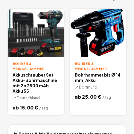
BOHRER &
BOHRER &
MEISSELHAMMER
MEISSELHAMMER
Akkuschrauber Set
Bohrhammer bis Ø 14
Akku-Bohrmaschine
mm, Akku
mit 2 x 2500 mAh
📍
Dortmund
Akku 55
ab
25.00
€
/
Tag
📍
Deutschland
ab
15.00
€
/
Tag
In
Bohrer & Meißelhammer
weiter eingrenzen