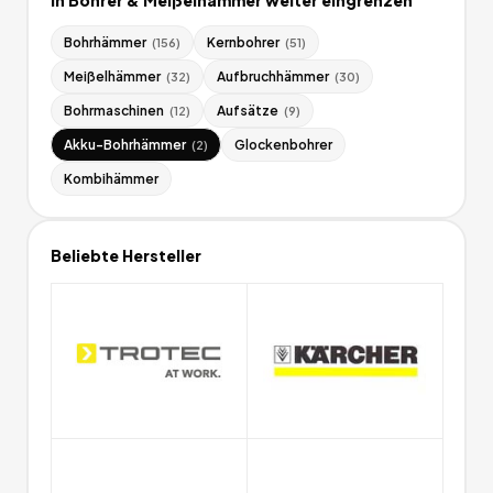
Bohrhämmer
Kernbohrer
(
156
)
(
51
)
Meißelhämmer
Aufbruchhämmer
(
32
)
(
30
)
Bohrmaschinen
Aufsätze
(
12
)
(
9
)
Akku-Bohrhämmer
Glockenbohrer
(
2
)
Kombihämmer
Beliebte Hersteller