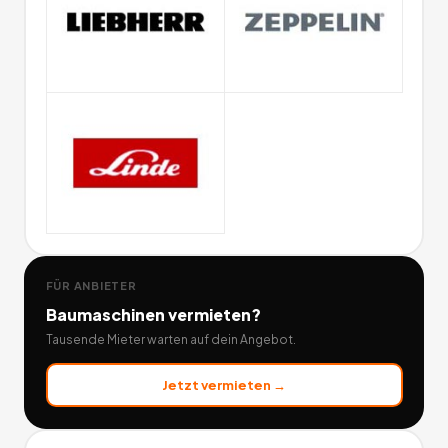
FÜR ANBIETER
Baumaschinen
vermieten?
Tausende Mieter warten auf dein Angebot.
Jetzt vermieten →