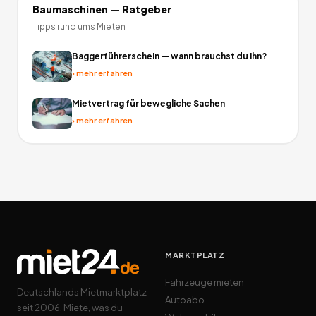
Baumaschinen
— Ratgeber
Tipps rund ums Mieten
Baggerführerschein — wann brauchst du ihn?
›
mehr erfahren
Mietvertrag für bewegliche Sachen
›
mehr erfahren
MARKTPLATZ
Fahrzeuge mieten
Deutschlands Mietmarktplatz
Autoabo
seit 2006. Miete, was du