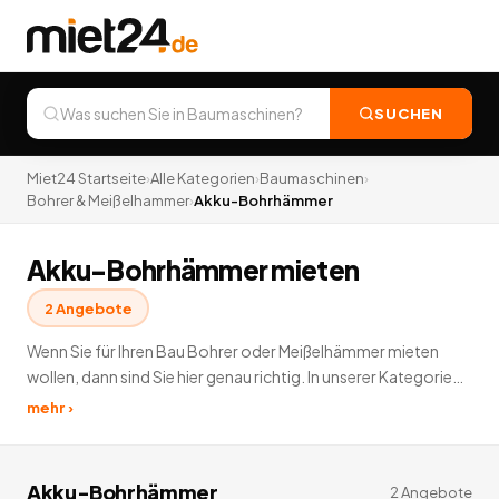
SUCHEN
Miet24 Startseite
›
Alle Kategorien
›
Baumaschinen
›
Bohrer & Meißelhammer
›
Akku-Bohrhämmer
Akku-Bohrhämmer mieten
2
Angebote
Wenn Sie für Ihren Bau Bohrer oder Meißelhämmer mieten
wollen, dann sind Sie hier genau richtig. In unserer Kategorie
Bohrer- und Meißelhämmer mieten stehen diverse Werkzeuge
mehr ›
zur Ausleihe bereit. Miet24 bietet Ihnen das passende
Werkzeug zur Vermietung.
2
Angebote
deutschlandweit.
Akku-Bohrhämmer
2
Angebote