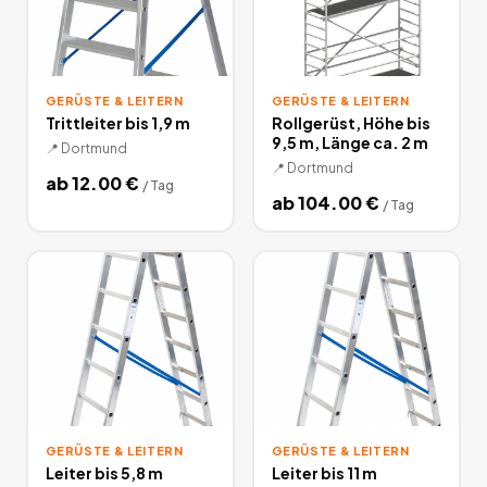
GERÜSTE & LEITERN
GERÜSTE & LEITERN
Trittleiter bis 1,9 m
Rollgerüst, Höhe bis
9,5 m, Länge ca. 2 m
📍
Dortmund
📍
Dortmund
ab
12.00
€
/
Tag
ab
104.00
€
/
Tag
GERÜSTE & LEITERN
GERÜSTE & LEITERN
Leiter bis 5,8 m
Leiter bis 11 m