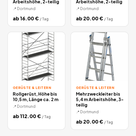
Arbeitshöhe, 2-teilig
Arbeitshöhe, 2-teilig
📍
Dortmund
📍
Dortmund
ab
16.00
€
ab
20.00
€
/
Tag
/
Tag
GERÜSTE & LEITERN
GERÜSTE & LEITERN
Rollgerüst, Höhe bis
Mehrzweckleiter bis
10,5 m, Länge ca. 2 m
5,4 m Arbeitshöhe, 3-
teilig
📍
Dortmund
📍
Dortmund
ab
112.00
€
/
Tag
ab
20.00
€
/
Tag