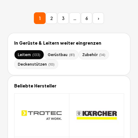
1
2
3
…
6
›
In
Gerüste & Leitern
weiter eingrenzen
Leitern
Gerüstbau
Zubehör
(
133
)
(
81
)
(
14
)
Deckenstützen
(
10
)
Beliebte Hersteller