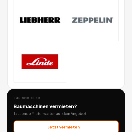
FÜR ANBIETER
Baumaschinen
vermieten?
Tausende Mieter warten auf dein Angebot.
Jetzt vermieten →