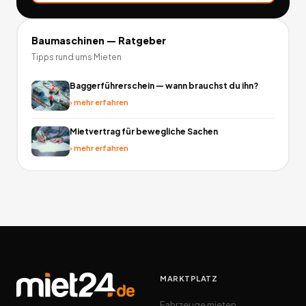
Baumaschinen
— Ratgeber
Tipps rund ums Mieten
Baggerführerschein — wann brauchst du ihn?
›
mehr erfahren
Mietvertrag für bewegliche Sachen
›
mehr erfahren
MARKTPLATZ
Fahrzeuge mieten