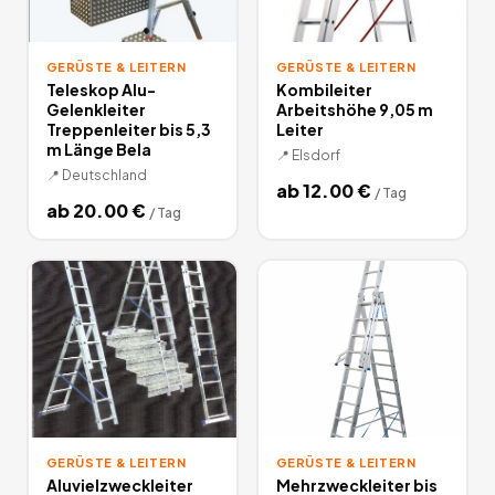
GERÜSTE & LEITERN
GERÜSTE & LEITERN
Teleskop Alu-
Kombileiter
Gelenkleiter
Arbeitshöhe 9,05 m
Treppenleiter bis 5,3
Leiter
m Länge Bela
📍
Elsdorf
📍
Deutschland
ab
12.00
€
/
Tag
ab
20.00
€
/
Tag
GERÜSTE & LEITERN
GERÜSTE & LEITERN
Aluvielzweckleiter
Mehrzweckleiter bis