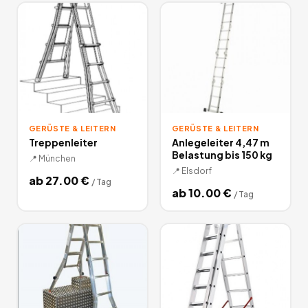
GERÜSTE & LEITERN
GERÜSTE & LEITERN
Treppenleiter
Anlegeleiter 4,47 m
Belastung bis 150 kg
📍
München
📍
Elsdorf
ab
27.00
€
/
Tag
ab
10.00
€
/
Tag