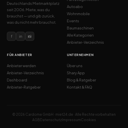
Deutschlands Mietmarktplatz
Autoabo
seit 2006. Miete, was du
Wohnmobile
brauchst — und gib zurück,
Events
was du nicht mehr brauchst.
Baumaschinen
Alle Kategorien
f
in
📸
Anbieter-Verzeichnis
FÜR ANBIETER
UNTERNEHMEN
Anbieter werden
Über uns
Anbieter-Verzeichnis
Shary App
Dashboard
Blog & Ratgeber
Anbieter-Ratgeber
Kontakt & FAQ
© 2026 Cardome GmbH · miet24.de · Alle Rechte vorbehalten
AGB
Datenschutz
Impressum
Cookies