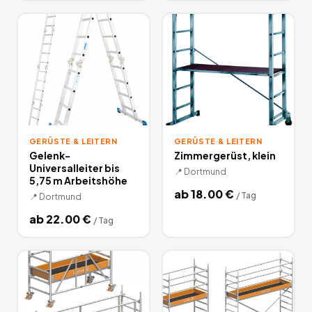
GERÜSTE & LEITERN
GERÜSTE & LEITERN
Gelenk-
Zimmergerüst, klein
Universalleiter bis
📍
Dortmund
5,75 m Arbeitshöhe
ab
18.00
€
/
Tag
📍
Dortmund
ab
22.00
€
/
Tag