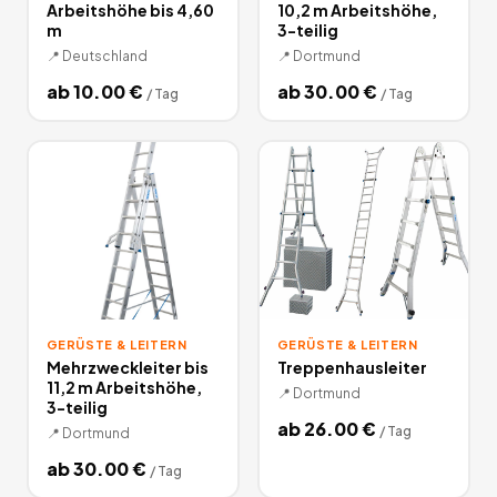
Arbeitshöhe bis 4,60
10,2 m Arbeitshöhe,
m
3-teilig
📍
Deutschland
📍
Dortmund
ab
10.00
€
ab
30.00
€
/
Tag
/
Tag
GERÜSTE & LEITERN
GERÜSTE & LEITERN
Mehrzweckleiter bis
Treppenhausleiter
11,2 m Arbeitshöhe,
📍
Dortmund
3-teilig
ab
26.00
€
/
Tag
📍
Dortmund
ab
30.00
€
/
Tag