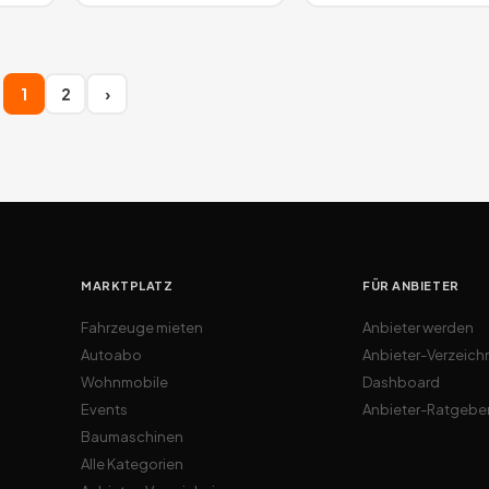
1
2
›
MARKTPLATZ
FÜR ANBIETER
Fahrzeuge mieten
Anbieter werden
Autoabo
Anbieter-Verzeich
Wohnmobile
Dashboard
Events
Anbieter-Ratgebe
Baumaschinen
Alle Kategorien