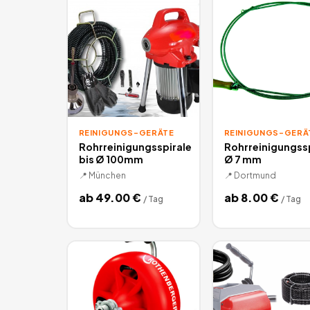
REINIGUNGS-GERÄTE
REINIGUNGS-GERÄ
Rohrreinigungsspirale
Rohrreinigungssp
bis Ø 100mm
Ø 7 mm
📍
München
📍
Dortmund
ab
49.00
€
ab
8.00
€
/
Tag
/
Tag