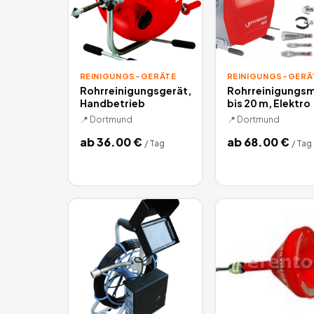
REINIGUNGS-GERÄTE
REINIGUNGS-GERÄ
Rohrreinigungsgerät,
Rohrreinigungs
Handbetrieb
bis 20 m, Elektro
📍
Dortmund
📍
Dortmund
ab
36.00
€
ab
68.00
€
/
Tag
/
Tag