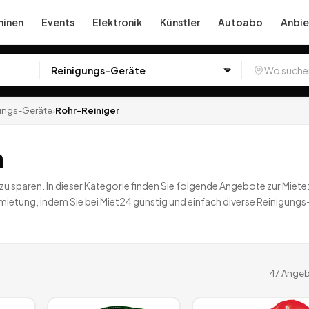
inen
Events
Elektronik
Künstler
Autoabo
Anbie
ungs-Geräte
›
Rohr-Reiniger
n
 sparen. In dieser Kategorie finden Sie folgende Angebote zur Miete
mietung, indem Sie bei Miet24 günstig und einfach diverse Reinigung
47
Angeb