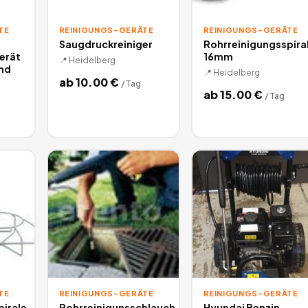
TE
REINIGUNGS-GERÄTE
REINIGUNGS-GERÄTE
Saugdruckreiniger
Rohrreinigungsspira
erät
16mm
📍
Heidelberg
nd
📍
Heidelberg
i
ab
10.00
€
/
Tag
ab
15.00
€
/
Tag
TE
REINIGUNGS-GERÄTE
REINIGUNGS-GERÄTE
irale
Rohrreinigunsschlauch
Hyundai Benzin-