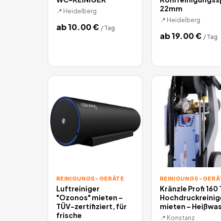
22mm
📍
Heidelberg
📍
Heidelberg
ab
10.00
€
/
Tag
ab
19.00
€
/
Tag
REINIGUNGS-GERÄTE
REINIGUNGS-GERÄ
Luftreiniger
Kränzle Profi 160
"Ozonos" mieten –
Hochdruckreinig
TÜV-zertifiziert, für
mieten – Heißwa
frische
📍
Konstanz