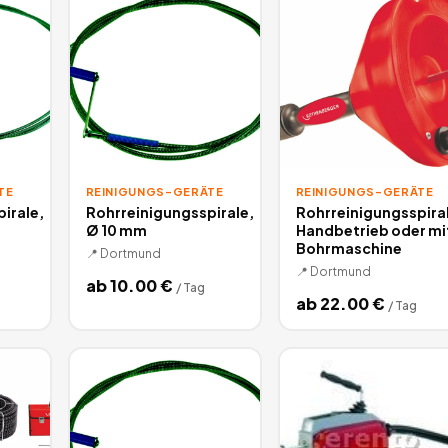
TE
REINIGUNGS-GERÄTE
REINIGUNGS-GERÄTE
irale,
Rohrreinigungsspirale,
Rohrreinigungsspira
Ø 10 mm
Handbetrieb oder mi
Bohrmaschine
📍
Dortmund
📍
Dortmund
ab
10.00
€
/
Tag
ab
22.00
€
/
Tag