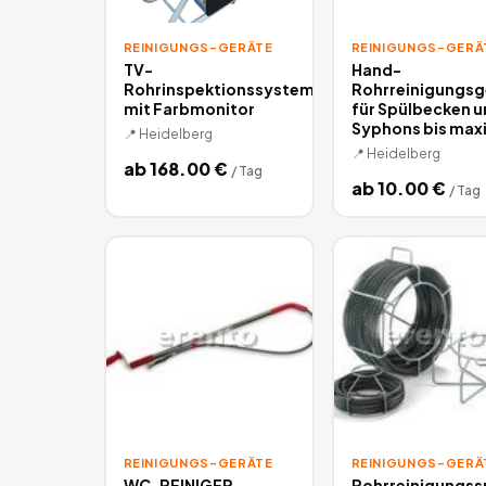
REINIGUNGS-GERÄTE
REINIGUNGS-GERÄ
TV-
Hand-
Rohrinspektionssystem
Rohrreinigungsg
mit Farbmonitor
für Spülbecken u
Syphons bis max
📍
Heidelberg
📍
Heidelberg
ab
168.00
€
/
Tag
ab
10.00
€
/
Tag
REINIGUNGS-GERÄTE
REINIGUNGS-GERÄ
WC-REINIGER
Rohrreinigungssp