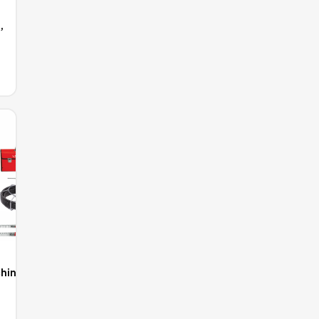
,
hine