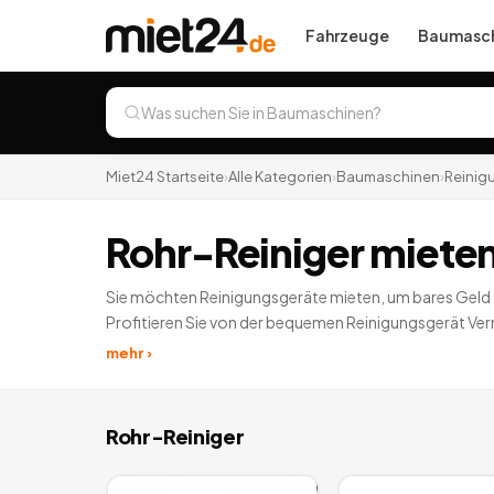
Fahrzeuge
Baumasch
Miet24 Startseite
›
Alle Kategorien
›
Baumaschinen
›
Reinig
Rohr-Reiniger miete
Sie möchten Reinigungsgeräte mieten, um bares Geld zu
Profitieren Sie von der bequemen Reinigungsgerät Ver
mehr ›
Rohr-Reiniger