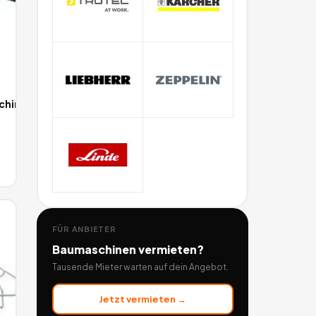
chine
FÜR ANBIETER
Baumaschinen
vermieten?
Tausende Mieter warten auf dein Angebot.
Jetzt vermieten →