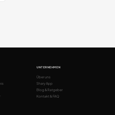
UNTERNEHMEN
Über uns
nis
Shary App
Blog & Ratgeber
r
Kontakt & FAQ