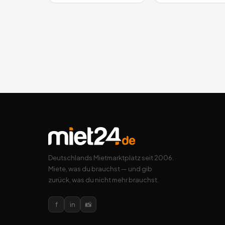
Deutschlands Mietmarktplatz seit 2006.
Miete, was du brauchst — und gib
zurück, was du nicht mehr brauchst.
f
in
📸