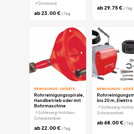
📍
Dortmund
ab
29.75
€
/
Tag
ab
23.00
€
/
Tag
REINIGUNGS-GERÄTE
REINIGUNGS-GERÄ
Rohrreinigungsspirale,
Rohrreinigungs
Handbetrieb oder mit
bis 20 m, Elektro
Bohrmaschine
📍
Schleswig-Holstei
📍
Schleswig-Holstein -
Schwarzenbek
Schwarzenbek
ab
68.00
€
/
Tag
ab
22.00
€
/
Tag