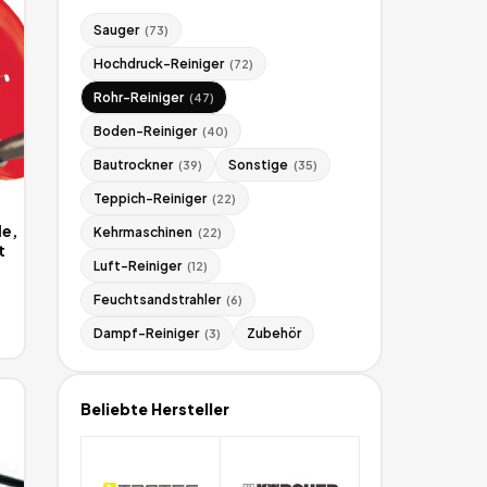
Sauger
(
73
)
Hochdruck-Reiniger
(
72
)
Rohr-Reiniger
(
47
)
Boden-Reiniger
(
40
)
Bautrockner
Sonstige
(
39
)
(
35
)
Teppich-Reiniger
(
22
)
le,
Kehrmaschinen
(
22
)
t
Luft-Reiniger
(
12
)
Feuchtsandstrahler
(
6
)
Dampf-Reiniger
Zubehör
(
3
)
Beliebte Hersteller