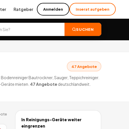
ter
Ratgeber
Anmelden
Inserat aufgeben
SUCHEN
47
Angebote
: Bodenreiniger Bautrockner, Sauger, Teppichreiniger.
s-Geräte mieten.
47
Angebote
deutschlandweit.
ote
In
Reinigungs-Geräte
weiter
eingrenzen