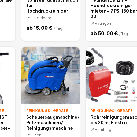
für
Hochdruckreiniger
Hochdruckreiniger
mieten – 7 PS, 180 bar
20
📍
Heidelberg
📍
Ratingen
ab
15.00
€
/
Tag
ab
50.00
€
/
Tag
TE
REINIGUNGS-GERÄTE
REINIGUNGS-GERÄTE
 TST
Scheuersaugmaschine/
Rohrreinigungsmasc
er
Putzmaschinen/
bis 20 m, Elektro
sser-
Reinigungsmaschine
📍
Hamburg
📍
Lünen