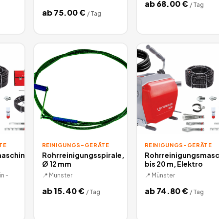
ab
68.00
€
/
Tag
ab
75.00
€
/
Tag
TE
REINIGUNGS-GERÄTE
REINIGUNGS-GERÄTE
maschine
Rohrreinigungsspirale,
Rohrreinigungsmasc
Ø 12 mm
bis 20 m, Elektro
n -
📍
Münster
📍
Münster
ab
15.40
€
ab
74.80
€
/
Tag
/
Tag