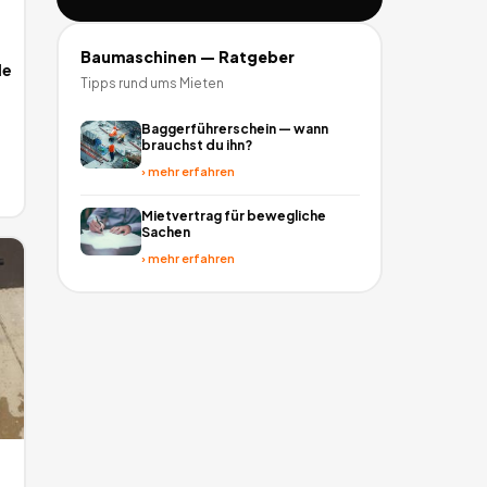
Baumaschinen
— Ratgeber
le
Tipps rund ums Mieten
Baggerführerschein — wann
brauchst du ihn?
›
mehr erfahren
Mietvertrag für bewegliche
Sachen
›
mehr erfahren