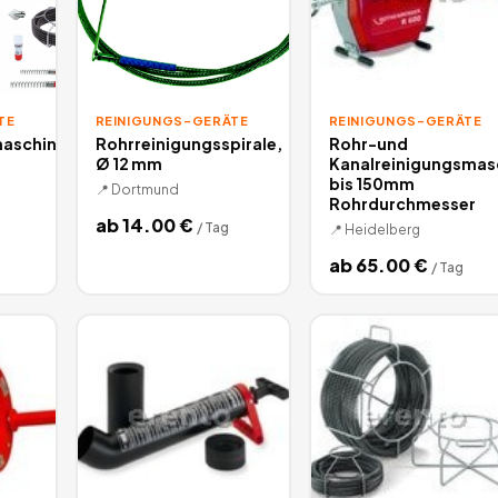
TE
REINIGUNGS-GERÄTE
REINIGUNGS-GERÄTE
maschine
Rohrreinigungsspirale,
Rohr-und
Ø 12 mm
Kanalreinigungsmas
bis 150mm
📍
Dortmund
Rohrdurchmesser
ab
14.00
€
/
Tag
📍
Heidelberg
ab
65.00
€
/
Tag