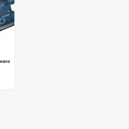
hwanz