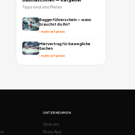
Tipps rund ums Mieten
Baggerführerschein — wann
brauchst du ihn?
›
mehr erfahren
Mietvertrag für bewegliche
Sachen
›
mehr erfahren
UNTERNEHMEN
Über uns
nis
Shary App