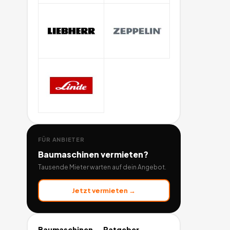
FÜR ANBIETER
Baumaschinen
vermieten?
Tausende Mieter warten auf dein Angebot.
Jetzt vermieten →
Baumaschinen
— Ratgeber