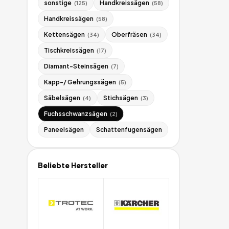
sonstige
Handkreissägen
(
125
)
(
58
)
Handkreissägen
(
58
)
Kettensägen
Oberfräsen
(
34
)
(
34
)
Tischkreissägen
(
17
)
Diamant-Steinsägen
(
7
)
Kapp-/ Gehrungssägen
(
5
)
Säbelsägen
Stichsägen
(
4
)
(
3
)
Fuchsschwanzsägen
(
2
)
Paneelsägen
Schattenfugensägen
Beliebte Hersteller