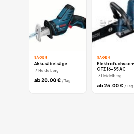
SÄGEN
SÄGEN
Akkusäbelsäge
Elektrofuchssc
GFZ 16-35 AC
📍
Heidelberg
📍
Heidelberg
ab
20.00
€
/
Tag
ab
25.00
€
/
Tag