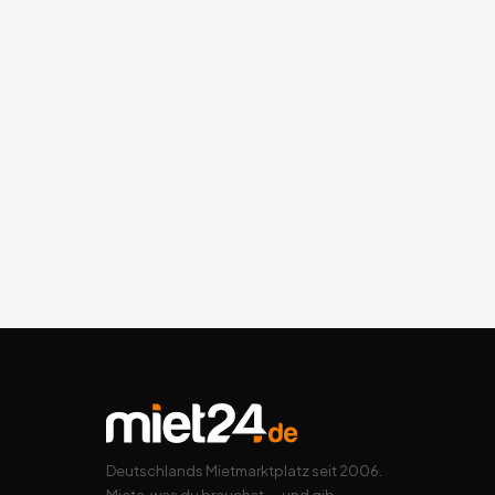
Deutschlands Mietmarktplatz seit 2006.
Miete, was du brauchst — und gib