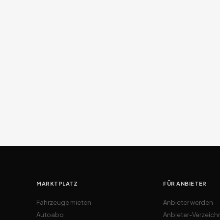
MARKTPLATZ
FÜR ANBIETER
Fahrzeuge mieten
Anbieter werden
Autoabo
Anbieter-Verzeich