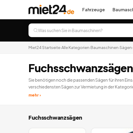
Fahrzeuge
Baumasch
Miet24 Startseite
›
Alle Kategorien
›
Baumaschinen
›
Sägen
›
Fuchsschwanzsägen
Sie benötigen noch die passenden Sägen für ihren Eins
verschiedensten Sägen zur Vermietung in der Kategori
deutschlandweit.
mehr ›
Fuchsschwanzsägen