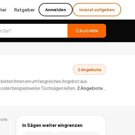
ter
Ratgeber
Anmelden
Inserat aufgeben
SUCHEN
2
Angebote
r bieten ihnen ein umfangreiches Angebot aus
oder beispielsweise Tischsägen leihen.
2
Angebote
ote
In
Sägen
weiter eingrenzen