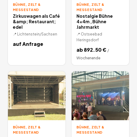
BÜHNE, ZELT &
BÜHNE, ZELT &
MESSESTAND
MESSESTAND
Zirkuswagen als Café
Nostalgie Bühne
&amp; Restaurant;
4x4m , Bühne
edel
Jahrmarkt
📍
Lichtenstein/Sachsen
📍
Ostseebad
Heringsdorf
auf Anfrage
ab
892.50
€
/
Wochenende
BÜHNE, ZELT &
BÜHNE, ZELT &
MESSESTAND
MESSESTAND