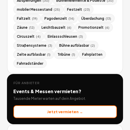
Absperrungen
Bühnenelemente & Podeste
(
30
)
(
30
)
mobiler Messestand
Festzelt
(
25
)
(
23
)
Faltzelt
Pagodenzelt
Überdachung
(
19
)
(
14
)
(
13
)
Zäune
Leichtbauzelt
Promotionzelt
(
12
)
(
6
)
(
6
)
Circuszelt
Einlassschleusen
(
4
)
(
3
)
Straßensysteme
Bühne aufblasbar
(
3
)
(
2
)
Zelte aufblasbar
Tribüne
Fahrplatten
(
1
)
(
1
)
Fahrradständer
FÜR ANBIETER
Events & Messen
vermieten?
Tausende Mieter warten auf dein Angebot.
Jetzt vermieten →