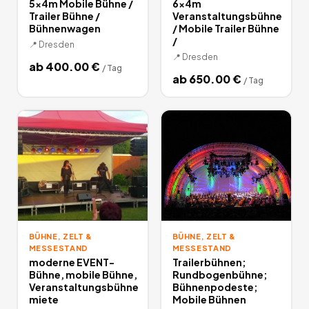
5x4m Mobile Bühne /
6x4m
Trailer Bühne /
Veranstaltungsbühne
Bühnenwagen
/ Mobile Trailer Bühne
/
📍
Dresden
📍
Dresden
ab
400.00
€
/
Tag
ab
650.00
€
/
Tag
BÜHNE, ZELT &
BÜHNE, ZELT &
MESSESTAND
MESSESTAND
moderne EVENT-
Trailerbühnen;
Bühne, mobile Bühne,
Rundbogenbühne;
Veranstaltungsbühne
Bühnenpodeste;
miete
Mobile Bühnen