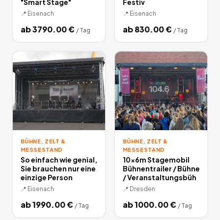
"Smart Stage"
Festiv
📍
Eisenach
📍
Eisenach
ab
3790.00
€
ab
830.00
€
/
Tag
/
Tag
BÜHNE, ZELT &
BÜHNE, ZELT &
MESSESTAND
MESSESTAND
So einfach wie genial,
10x6m Stagemobil
Sie brauchen nur eine
Bühnentrailer / Bühne
einzige Person
/ Veranstaltungsbüh
📍
Eisenach
📍
Dresden
ab
1990.00
€
ab
1000.00
€
/
Tag
/
Tag