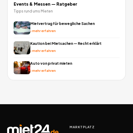
Events & Messen
— Ratgeber
Tipps rund ums Mieten
Mietvertrag für bewegliche Sachen
›
mehr erfahren
Kaution bei Mietsachen — Recht erklärt
›
mehr erfahren
Auto von privat mieten
›
mehr erfahren
MARKTPLATZ