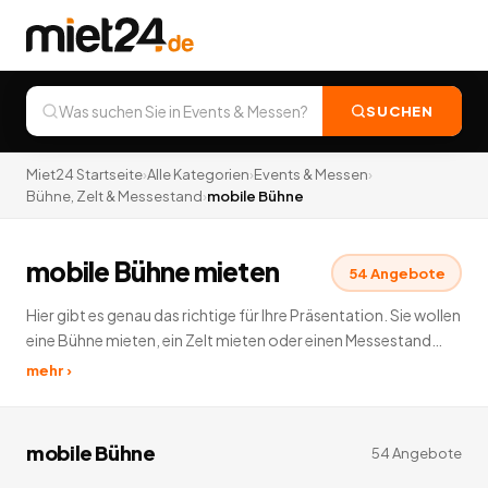
SUCHEN
Miet24 Startseite
›
Alle Kategorien
›
Events & Messen
›
Bühne, Zelt & Messestand
›
mobile Bühne
mobile Bühne mieten
54
Angebote
Hier gibt es genau das richtige für Ihre Präsentation. Sie wollen
eine Bühne mieten, ein Zelt mieten oder einen Messestand
mieten? Ihre Kunden werden davon sicherlich angezogen. So
mehr ›
steht dem Erfolg nichts mehr im Weg. Zuschlagen!
54
Angebote
deutschlandweit.
mobile Bühne
54
Angebote