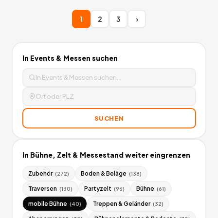
1
2
3
›
In
Events & Messen
suchen
SUCHEN
In
Bühne, Zelt & Messestand
weiter eingrenzen
Zubehör
Boden & Beläge
(
272
)
(
138
)
Traversen
Partyzelt
Bühne
(
130
)
(
96
)
(
61
)
mobile Bühne
Treppen & Geländer
(
40
)
(
32
)