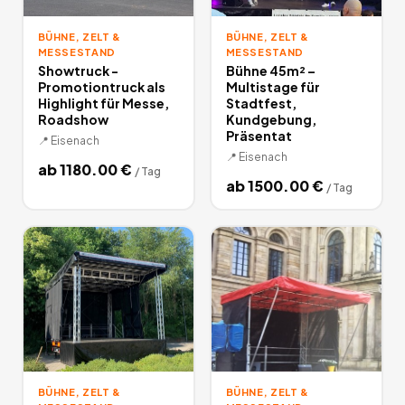
BÜHNE, ZELT &
BÜHNE, ZELT &
MESSESTAND
MESSESTAND
Showtruck -
Bühne 45m² –
Promotiontruck als
Multistage für
Highlight für Messe,
Stadtfest,
Roadshow
Kundgebung,
Präsentat
📍
Eisenach
📍
Eisenach
ab
1180.00
€
/
Tag
ab
1500.00
€
/
Tag
BÜHNE, ZELT &
BÜHNE, ZELT &