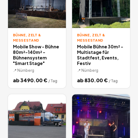
BÜHNE, ZELT &
BÜHNE, ZELT &
MESSESTAND
MESSESTAND
Mobile Show - Bühne
Mobile Bühne 30m² -
80m²-140m² -
Multistage für
Bühnensystem
Stadtfest, Events,
"Smart Stage"
Festiv
📍
Nürnberg
📍
Nürnberg
ab
3490.00
€
ab
830.00
€
/
Tag
/
Tag