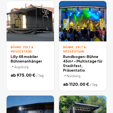
BÜHNE, ZELT &
BÜHNE, ZELT &
MESSESTAND
MESSESTAND
Lilly 48 mobiler
Rundbogen-Bühne
Bühnenanhänger
45m² – Multistage für
Stadtfest,
📍
Augsburg
Präsentatio
ab
975.00
€
/
Tag
📍
Nürnberg
ab
1120.00
€
/
Tag