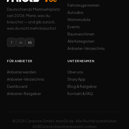
Fahrzeuge mieten
Deutschlands Mietmarktplatz
Autoabo
seit 2006. Miete, was du
Wohnmobile
brauchst — und gib zurück,
Events
was du nicht mehr brauchst.
Baumaschinen
Alle Kategorien
f
in
📸
Anbieter-Verzeichnis
FÜR ANBIETER
UNTERNEHMEN
Anbieter werden
Über uns
Anbieter-Verzeichnis
Shary App
Dashboard
Blog & Ratgeber
Anbieter-Ratgeber
Kontakt & FAQ
© 2026 Cardome GmbH · miet24.de · Alle Rechte vorbehalten
AGB
Datenschutz
Impressum
Cookies