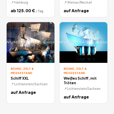
📍
Hamburg
📍
Wernau (Neckar)
ab
125.00
€
auf Anfrage
/
Tag
BÜHNE, ZELT &
BÜHNE, ZELT &
MESSESTAND
MESSESTAND
Schiff XXL
Weißes Schiff, mit
Tröten
📍
Lichtenstein/Sachsen
📍
Lichtenstein/Sachsen
auf Anfrage
auf Anfrage