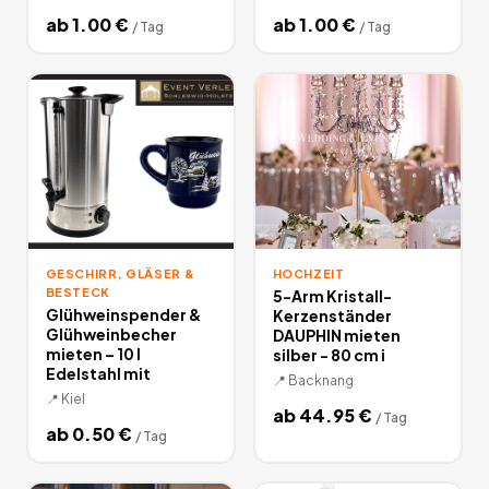
ab
1.00
€
ab
1.00
€
/
Tag
/
Tag
GESCHIRR, GLÄSER &
HOCHZEIT
BESTECK
5-Arm Kristall-
Glühweinspender &
Kerzenständer
Glühweinbecher
DAUPHIN mieten
mieten – 10 l
silber - 80 cm i
Edelstahl mit
📍
Backnang
📍
Kiel
ab
44.95
€
/
Tag
ab
0.50
€
/
Tag