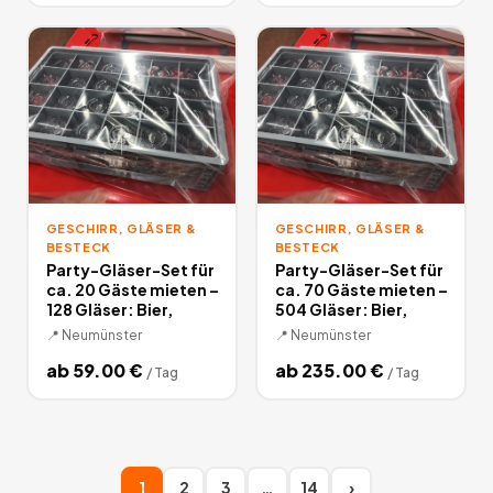
GESCHIRR, GLÄSER &
GESCHIRR, GLÄSER &
BESTECK
BESTECK
Party-Gläser-Set für
Party-Gläser-Set für
ca. 20 Gäste mieten –
ca. 70 Gäste mieten –
128 Gläser: Bier,
504 Gläser: Bier,
📍
Neumünster
📍
Neumünster
ab
59.00
€
ab
235.00
€
/
Tag
/
Tag
1
2
3
…
14
›