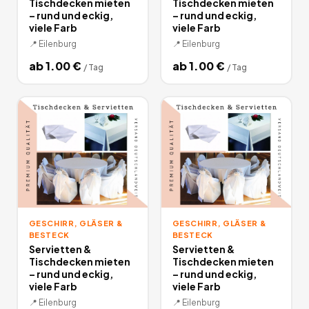
Tischdecken mieten
Tischdecken mieten
– rund und eckig,
– rund und eckig,
viele Farb
viele Farb
📍
Eilenburg
📍
Eilenburg
ab
1.00
€
ab
1.00
€
/
Tag
/
Tag
GESCHIRR, GLÄSER &
GESCHIRR, GLÄSER &
BESTECK
BESTECK
Servietten &
Servietten &
Tischdecken mieten
Tischdecken mieten
– rund und eckig,
– rund und eckig,
viele Farb
viele Farb
📍
Eilenburg
📍
Eilenburg