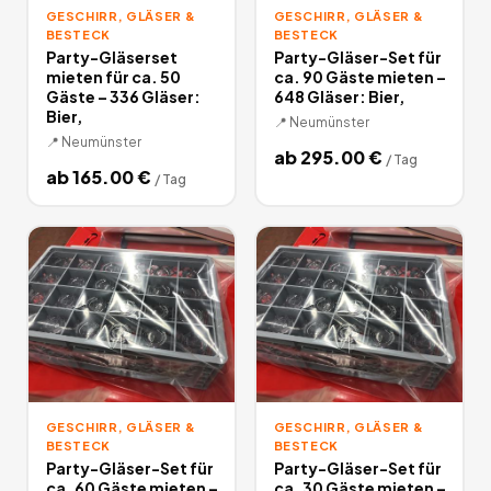
GESCHIRR, GLÄSER &
GESCHIRR, GLÄSER &
BESTECK
BESTECK
Party-Gläserset
Party-Gläser-Set für
mieten für ca. 50
ca. 90 Gäste mieten –
Gäste – 336 Gläser:
648 Gläser: Bier,
Bier,
📍
Neumünster
📍
Neumünster
ab
295.00
€
/
Tag
ab
165.00
€
/
Tag
GESCHIRR, GLÄSER &
GESCHIRR, GLÄSER &
BESTECK
BESTECK
Party-Gläser-Set für
Party-Gläser-Set für
ca. 60 Gäste mieten –
ca. 30 Gäste mieten –