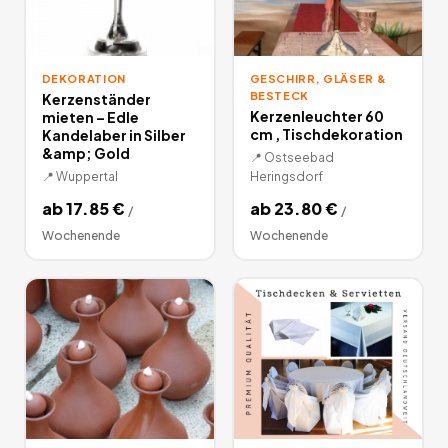
DEKORATION
GESCHIRR, GLÄSER &
BESTECK
Kerzenständer
Kerzenleuchter 60
mieten – Edle
cm , Tischdekoration
Kandelaber in Silber
&amp; Gold
📍
Ostseebad
📍
Wuppertal
Heringsdorf
ab
17.85
€
ab
23.80
€
/
/
Wochenende
Wochenende