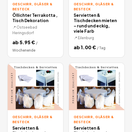
GESCHIRR, GLÄSER &
GESCHIRR, GLÄSER &
BESTECK
BESTECK
Öllichter Terrakotta ,
Servietten &
Tisch Dekoration
Tischdecken mieten
– rund und eckig,
📍
Ostseebad
viele Farb
Heringsdorf
📍
Eilenburg
ab
5.95
€
/
ab
1.00
€
/
Tag
Wochenende
GESCHIRR, GLÄSER &
GESCHIRR, GLÄSER &
BESTECK
BESTECK
Servietten &
Servietten &