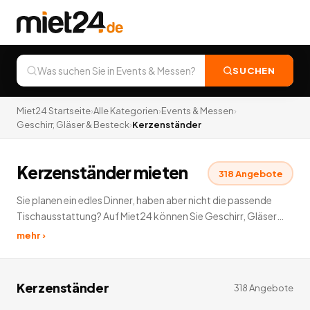
SUCHEN
Miet24 Startseite
›
Alle Kategorien
›
Events & Messen
›
Geschirr, Gläser & Besteck
›
Kerzenständer
Kerzenständer mieten
318
Angebote
Sie planen ein edles Dinner, haben aber nicht die passende
Tischausstattung? Auf Miet24 können Sie Geschirr, Gläser
und Besteck mieten. Ihrem romantischen Abend steht damit
mehr ›
nichts mehr im Weg.
318
Angebote
deutschlandweit.
Kerzenständer
318
Angebote