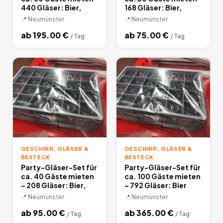
440 Gläser: Bier,
168 Gläser: Bier,
📍
Neumünster
📍
Neumünster
ab
195.00
€
ab
75.00
€
/
Tag
/
Tag
GESCHIRR, GLÄSER &
GESCHIRR, GLÄSER &
BESTECK
BESTECK
Party-Gläser-Set für
Party-Gläser-Set für
ca. 40 Gäste mieten
ca. 100 Gäste mieten
– 208 Gläser: Bier,
– 792 Gläser: Bier
📍
Neumünster
📍
Neumünster
ab
95.00
€
ab
365.00
€
/
Tag
/
Tag