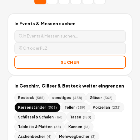
In
Events & Messen
suchen
SUCHEN
In
Geschirr, Gläser & Besteck
weiter eingrenzen
Besteck
sonstiges
Gläser
(
585
)
(
458
)
(
362
)
Kerzenständer
Teller
Porzellan
(
308
)
(
259
)
(
232
)
Schüssel & Schalen
Tasse
(
161
)
(
150
)
Tabletts & Platten
Kannen
(
68
)
(
16
)
Aschenbecher
Mehrwegbecher
(
4
)
(
3
)