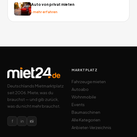
Auto von privat mieten
›
mehr erfahren
MARKTPLATZ
Fahrzeuge mieten
Deutschlands Mietmarktplatz
Autoabo
seit 2006. Miete, was du
Wohnmobile
brauchst — und gib zurück,
Events
was du nicht mehr brauchst.
Baumaschinen
Alle Kategorien
f
in
📸
Anbieter-Verzeichnis