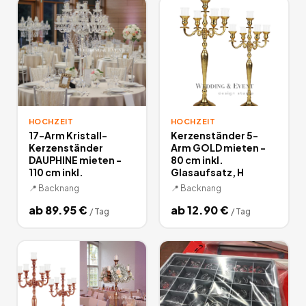
HOCHZEIT
HOCHZEIT
17-Arm Kristall-
Kerzenständer 5-
Kerzenständer
Arm GOLD mieten -
DAUPHINE mieten -
80 cm inkl.
110 cm inkl.
Glasaufsatz, H
📍
Backnang
📍
Backnang
ab
89.95
€
ab
12.90
€
/
Tag
/
Tag