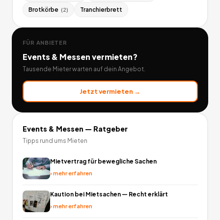
Brotkörbe
Tranchierbrett
(
2
)
FÜR ANBIETER
Events & Messen
vermieten?
Tausende Mieter warten auf dein Angebot.
Jetzt vermieten →
Events & Messen
— Ratgeber
Tipps rund ums Mieten
Mietvertrag für bewegliche Sachen
›
mehr erfahren
Kaution bei Mietsachen — Recht erklärt
›
mehr erfahren