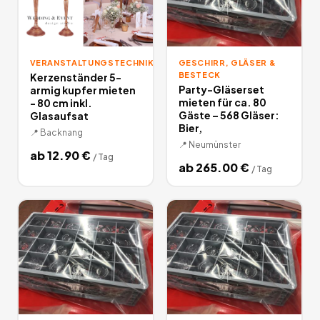
VERANSTALTUNGSTECHNIK
GESCHIRR, GLÄSER &
BESTECK
Kerzenständer 5-
Party-Gläserset
armig kupfer mieten
mieten für ca. 80
- 80 cm inkl.
Gäste – 568 Gläser:
Glasaufsat
Bier,
📍
Backnang
📍
Neumünster
ab
12.90
€
/
Tag
ab
265.00
€
/
Tag