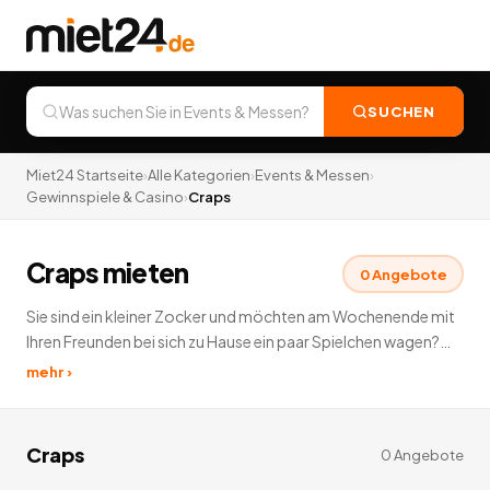
SUCHEN
Miet24 Startseite
›
Alle Kategorien
›
Events & Messen
›
Gewinnspiele & Casino
›
Craps
Craps mieten
0
Angebote
Sie sind ein kleiner Zocker und möchten am Wochenende mit
Ihren Freunden bei sich zu Hause ein paar Spielchen wagen?
Dann überraschen Sie Ihre Freunde hier können sie sich ihre
mehr ›
Gewinnspiele mieten und somit Ihr eigenes, kleines Casinos
mieten. Lust bekommen? Dann nichts wie ran, verwandeln Sie
Ihr Wohnzimmer in eine Spielhölle.
0
Angebote
Craps
0
Angebote
deutschlandweit.