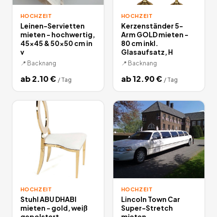
HOCHZEIT
HOCHZEIT
Leinen-Servietten
Kerzenständer 5-
mieten - hochwertig,
Arm GOLD mieten -
45x45 & 50x50 cm in
80 cm inkl.
v
Glasaufsatz, H
📍
Backnang
📍
Backnang
ab
2.10
€
ab
12.90
€
/
Tag
/
Tag
HOCHZEIT
HOCHZEIT
Stuhl ABU DHABI
Lincoln Town Car
mieten - gold, weiß
Super-Stretch
gepolstert -
mieten –