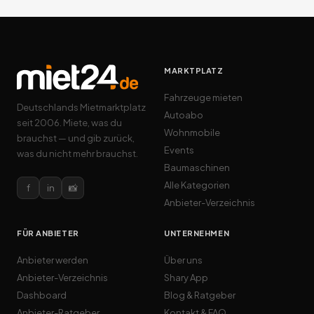
MARKTPLATZ
Fahrzeuge mieten
Deutschlands Mietmarktplatz
Autoabo
seit 2006. Miete, was du
Wohnmobile
brauchst — und gib zurück,
Events
was du nicht mehr brauchst.
Baumaschinen
Alle Kategorien
f
in
📸
Anbieter-Verzeichnis
FÜR ANBIETER
UNTERNEHMEN
Anbieter werden
Über uns
Anbieter-Verzeichnis
Shary App
Dashboard
Blog & Ratgeber
Anbieter-Ratgeber
Kontakt & FAQ