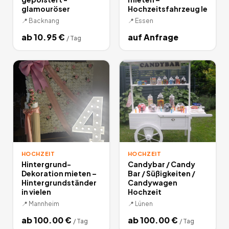
glamouröser
Hochzeitsfahrzeug le
📍
Backnang
📍
Essen
ab
10.95
€
auf Anfrage
/
Tag
HOCHZEIT
HOCHZEIT
Hintergrund-
Candybar / Candy
Dekoration mieten –
Bar / Süßigkeiten /
Hintergrundständer
Candywagen
in vielen
Hochzeit
📍
Mannheim
📍
Lünen
ab
100.00
€
ab
100.00
€
/
Tag
/
Tag