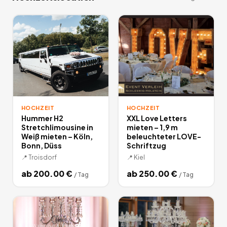
HOCHZEIT
HOCHZEIT
Hummer H2
XXL Love Letters
Stretchlimousine in
mieten – 1,9 m
Weiß mieten – Köln,
beleuchteter LOVE-
Bonn, Düss
Schriftzug
📍
Troisdorf
📍
Kiel
ab
200.00
€
ab
250.00
€
/
Tag
/
Tag