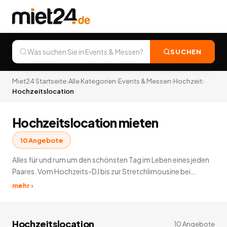
SUCHEN
Miet24 Startseite
›
Alle Kategorien
›
Events & Messen
›
Hochzeit
›
Hochzeitslocation
Hochzeitslocation mieten
10
Angebote
Alles für und rum um den schönsten Tag im Leben eines jeden
Paares. Vom Hochzeits-DJ bis zur Stretchlimousine bei
Miet24.de werden Sie fündig.
10
Angebote
deutschlandweit.
mehr ›
Hochzeitslocation
10
Angebote