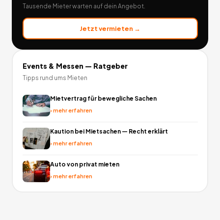
Tausende Mieter warten auf dein Angebot.
Jetzt vermieten →
Events & Messen
— Ratgeber
Tipps rund ums Mieten
Mietvertrag für bewegliche Sachen
›
mehr erfahren
Kaution bei Mietsachen — Recht erklärt
›
mehr erfahren
Auto von privat mieten
›
mehr erfahren