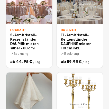
HOCHZEIT
HOCHZEIT
5-Arm Kristall-
17-Arm Kristall-
Kerzenständer
Kerzenständer
DAUPHIN mieten
DAUPHINE mieten -
silber - 80 cm i
110 cm inkl.
📍
Backnang
📍
Backnang
ab
44.95
€
ab
89.95
€
/
Tag
/
Tag