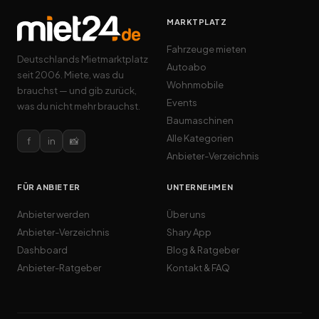
MARKTPLATZ
Fahrzeuge mieten
Deutschlands Mietmarktplatz
Autoabo
seit 2006. Miete, was du
Wohnmobile
brauchst — und gib zurück,
Events
was du nicht mehr brauchst.
Baumaschinen
Alle Kategorien
f
in
📸
Anbieter-Verzeichnis
FÜR ANBIETER
UNTERNEHMEN
Anbieter werden
Über uns
Anbieter-Verzeichnis
Shary App
Dashboard
Blog & Ratgeber
Anbieter-Ratgeber
Kontakt & FAQ