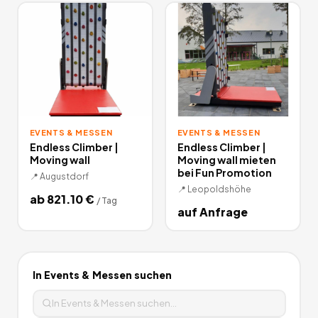
Outdoor - einfach auf Miet24 in der Kategorie Kletter Sport
mieten das passende Angebot aussuchen und das Abenteuer
kann beginnen. Stellen Sie sich der Herausforderung!
2
Angebote
deutschlandweit.
EVENTS & MESSEN
EVENTS & MESSEN
Endless Climber |
Endless Climber |
Moving wall
Moving wall mieten
bei Fun Promotion
📍
Augustdorf
📍
Leopoldshöhe
ab
821.10
€
/
Tag
auf Anfrage
In
Events & Messen
suchen