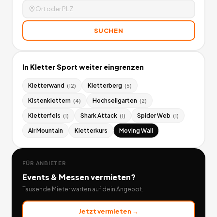
SUCHEN
In
Kletter Sport
weiter eingrenzen
Kletterwand
Kletterberg
(
12
)
(
5
)
Kistenklettern
Hochseilgarten
(
4
)
(
2
)
Kletterfels
Shark Attack
Spider Web
(
1
)
(
1
)
(
1
)
Air Mountain
Kletterkurs
Moving Wall
FÜR ANBIETER
Events & Messen
vermieten?
Tausende Mieter warten auf dein Angebot.
Jetzt vermieten →