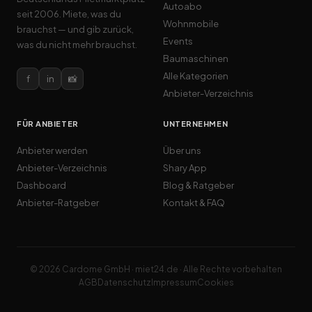
Autoabo
seit 2006. Miete, was du
Wohnmobile
brauchst — und gib zurück,
Events
was du nicht mehr brauchst.
Baumaschinen
Alle Kategorien
f
in
📸
Anbieter-Verzeichnis
FÜR ANBIETER
UNTERNEHMEN
Anbieter werden
Über uns
Anbieter-Verzeichnis
Shary App
Dashboard
Blog & Ratgeber
Anbieter-Ratgeber
Kontakt & FAQ
© 2026 Cardome GmbH · miet24.de · Alle Rechte vorbehalten
AGB
Datenschutz
Impressum
Cookies