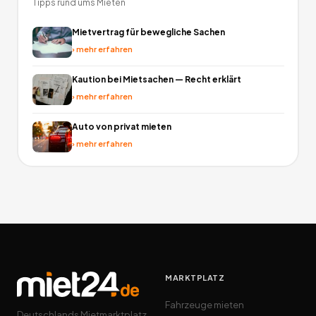
Tipps rund ums Mieten
Mietvertrag für bewegliche Sachen
›
mehr erfahren
Kaution bei Mietsachen — Recht erklärt
›
mehr erfahren
Auto von privat mieten
›
mehr erfahren
MARKTPLATZ
Fahrzeuge mieten
Deutschlands Mietmarktplatz