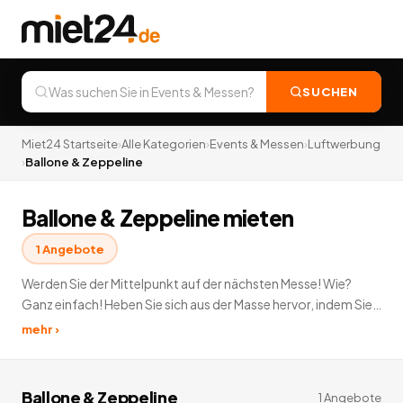
SUCHEN
Miet24 Startseite
›
Alle Kategorien
›
Events & Messen
›
Luftwerbung
›
Ballone & Zeppeline
Ballone & Zeppeline mieten
1
Angebote
Werden Sie der Mittelpunkt auf der nächsten Messe! Wie?
Ganz einfach! Heben Sie sich aus der Masse hervor, indem Sie
Luftwerbung mieten. Jeder kann die Werbung sehen und
mehr ›
somit wird jeder Messebesucher auf Ihre Unternehmen
aufmerksam gemacht. Also einfach eine passende
Luftwerbung leihen und Ihr Produkt kommt ganz hoch hinaus.
Ballone & Zeppeline
1
Angebote