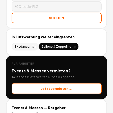
SUCHEN
In
Luftwerbung
weiter eingrenzen
Skydancer
Ballone & Zeppeline
(
7
)
(
1
)
FÜR ANBIETER
Events & Messen
vermieten?
Tausende Mieter warten auf dein Angebot.
Jetzt vermieten →
Events & Messen
— Ratgeber