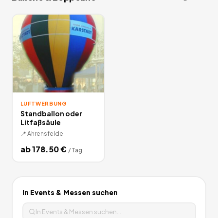
1
Angebote
deutschlandweit.
LUFTWERBUNG
Standballon oder
Litfaßsäule
📍
Ahrensfelde
ab
178.50
€
/
Tag
In
Events & Messen
suchen