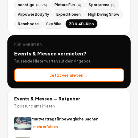
sonstige
Picture Fun
Sportarena
(
5596
)
(
4
)
(
2
)
Airpower Bodyfly
Expeditionen
High Diving Show
Rennboote
Sky Bike
3D & 4D-Kino
FÜR ANBIETER
Events & Messen
vermieten?
Tausende Mieter warten auf dein Angebot.
Jetzt vermieten →
Events & Messen
— Ratgeber
Tipps rund ums Mieten
Mietvertrag für bewegliche Sachen
›
mehr erfahren