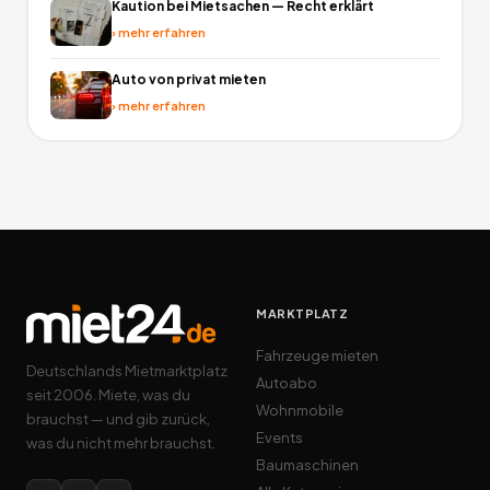
Kaution bei Mietsachen — Recht erklärt
›
mehr erfahren
Auto von privat mieten
›
mehr erfahren
MARKTPLATZ
Fahrzeuge mieten
Deutschlands Mietmarktplatz
Autoabo
seit 2006. Miete, was du
Wohnmobile
brauchst — und gib zurück,
Events
was du nicht mehr brauchst.
Baumaschinen