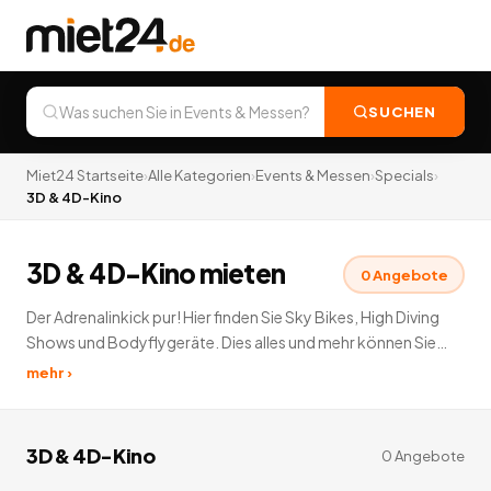
SUCHEN
Miet24 Startseite
›
Alle Kategorien
›
Events & Messen
›
Specials
›
3D & 4D-Kino
3D & 4D-Kino mieten
0
Angebote
Der Adrenalinkick pur! Hier finden Sie Sky Bikes, High Diving
Shows und Bodyflygeräte. Dies alles und mehr können Sie
unter Specials mieten. überwinden Sie die Angst und
mehr ›
probieren Sie es einfach mal aus. Unsere Rubrik
Specialsvermietung bietet so einiges.
0
Angebote
deutschlandweit.
3D & 4D-Kino
0
Angebote