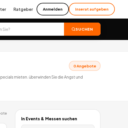
ter
Ratgeber
Anmelden
Inserat aufgeben
SUCHEN
0
Angebote
Specials mieten. überwinden Sie die Angst und
ote
In
Events & Messen
suchen