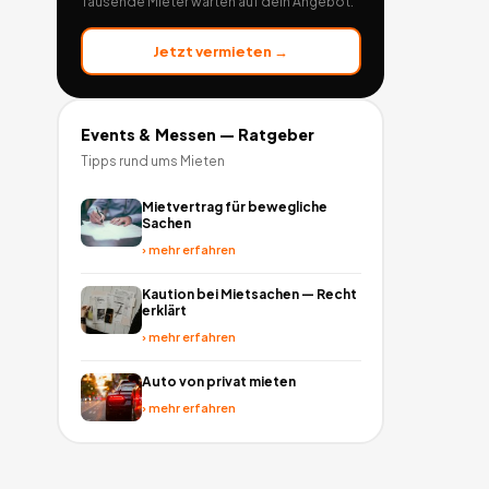
Tausende Mieter warten auf dein Angebot.
Jetzt vermieten →
Events & Messen
— Ratgeber
Tipps rund ums Mieten
Mietvertrag für bewegliche
Sachen
›
mehr erfahren
Kaution bei Mietsachen — Recht
erklärt
›
mehr erfahren
Auto von privat mieten
›
mehr erfahren