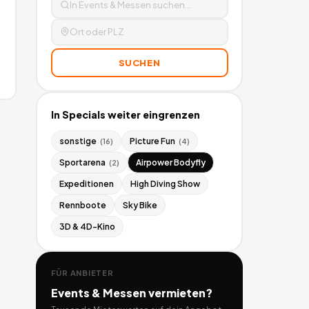
SUCHEN
In
Specials
weiter eingrenzen
sonstige
Picture Fun
(
16
)
(
4
)
Sportarena
Airpower Bodyfly
(
2
)
Expeditionen
High Diving Show
Rennboote
Sky Bike
3D & 4D-Kino
FÜR ANBIETER
Events & Messen
vermieten?