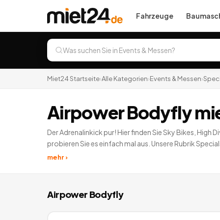
Fahrzeuge
Baumasch
Miet24 Startseite
›
Alle Kategorien
›
Events & Messen
›
Speci
Airpower Bodyfly mi
Der Adrenalinkick pur! Hier finden Sie Sky Bikes, High
probieren Sie es einfach mal aus. Unsere Rubrik Specia
mehr ›
Airpower Bodyfly