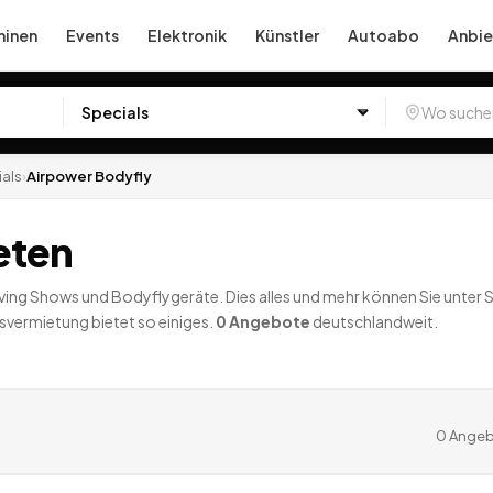
inen
Events
Elektronik
Künstler
Autoabo
Anbie
als
›
Airpower Bodyfly
eten
 Diving Shows und Bodyflygeräte. Dies alles und mehr können Sie unter 
lsvermietung bietet so einiges.
0
Angebote
deutschlandweit.
0
Angeb