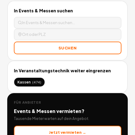
In
Events & Messen
suchen
SUCHEN
In
Veranstaltungstechnik
weiter eingrenzen
Kassen
(
474
)
FÜR ANBIETER
Events & Messen
vermieten?
Tausende Mieter warten auf dein Angebot.
Jetzt vermieten →