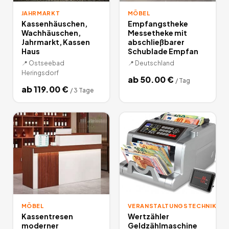
JAHRMARKT
MÖBEL
Kassenhäuschen,
Empfangstheke
Wachhäuschen,
Messetheke mit
Jahrmarkt, Kassen
abschließbarer
Haus
Schublade Empfan
📍
Ostseebad
📍
Deutschland
Heringsdorf
ab
50.00
€
/
Tag
ab
119.00
€
/
3 Tage
MÖBEL
VERANSTALTUNGSTECHNIK
Kassentresen
Wertzähler
moderner
Geldzählmaschine