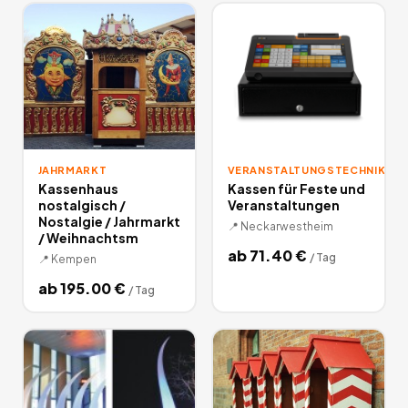
JAHRMARKT
VERANSTALTUNGSTECHNIK
Kassenhaus
Kassen für Feste und
nostalgisch /
Veranstaltungen
Nostalgie / Jahrmarkt
📍
Neckarwestheim
/ Weihnachtsm
ab
71.40
€
/
Tag
📍
Kempen
ab
195.00
€
/
Tag