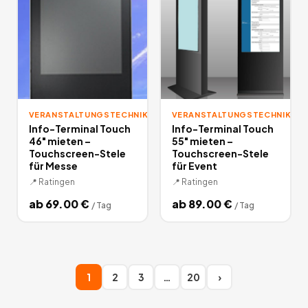
VERANSTALTUNGSTECHNIK
VERANSTALTUNGSTECHNIK
Info-Terminal Touch
Info-Terminal Touch
46" mieten –
55" mieten –
Touchscreen-Stele
Touchscreen-Stele
für Messe
für Event
📍
Ratingen
📍
Ratingen
ab
69.00
€
ab
89.00
€
/
Tag
/
Tag
1
2
3
…
20
›