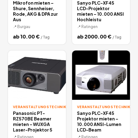
Mikrofon mieten –
Sanyo PLC-XF45
Shure, Sennheiser,
LCD-Projektor
Rode, AKG & DPA zur
mieten – 10.000 ANSI
Aus
Hochleistu
📍
Burgau
📍
Ratingen
ab
10.00
€
ab
2000.00
€
/
Tag
/
Tag
VERANSTALTUNGSTECHNIK
VERANSTALTUNGSTECHNIK
Panasonic PT-
Sanyo PLC-XF45
RZ570BE Beamer
Projektor mieten –
mieten – WUXGA
10.000 ANSI-Lumen
Laser-Projektor 5
LCD-Beam
📍
Ratingen
📍
Ratingen