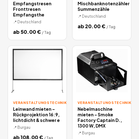
Empfangstresen
Mischbanknotenzähler
Fronttresen
Summenzähle
Empfangsthe
📍
Deutschland
📍
Deutschland
ab
20.00
€
/
Tag
ab
50.00
€
/
Tag
VERANSTALTUNGSTECHNIK
VERANSTALTUNGSTECHNIK
Leinwand mieten –
Nebelmaschine
Rückprojektion 16:9,
mieten – Smoke
lichtdicht & schwer e
Factory Captain D.,
1300 W, DMX
📍
Burgau
📍
Burgau
ab
108.00
€
/
Tag