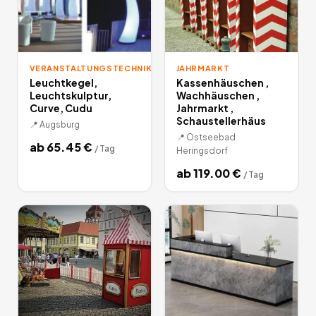
VERANSTALTUNGSTECHNIK
JAHRMARKT
Leuchtkegel,
Kassenhäuschen ,
Leuchtskulptur,
Wachhäuschen ,
Curve, Cudu
Jahrmarkt ,
Schaustellerhäus
📍
Augsburg
📍
Ostseebad
ab
65.45
€
/
Tag
Heringsdorf
ab
119.00
€
/
Tag