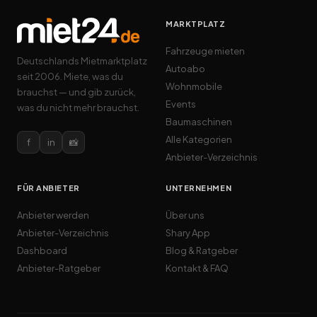
MARKTPLATZ
Fahrzeuge mieten
Deutschlands Mietmarktplatz
Autoabo
seit 2006. Miete, was du
Wohnmobile
brauchst — und gib zurück,
Events
was du nicht mehr brauchst.
Baumaschinen
Alle Kategorien
f
in
📸
Anbieter-Verzeichnis
FÜR ANBIETER
UNTERNEHMEN
Anbieter werden
Über uns
Anbieter-Verzeichnis
Shary App
Dashboard
Blog & Ratgeber
Anbieter-Ratgeber
Kontakt & FAQ