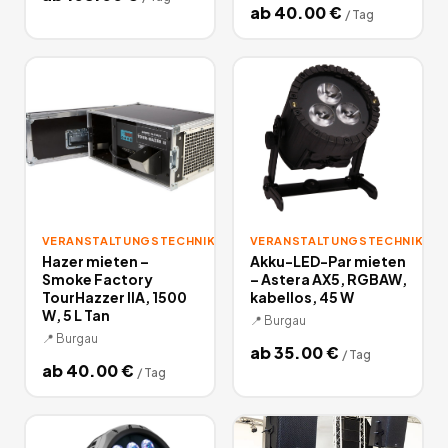
ab
40.00
€
/
Tag
VERANSTALTUNGSTECHNIK
VERANSTALTUNGSTECHNIK
Hazer mieten –
Akku-LED-Par mieten
Smoke Factory
– Astera AX5, RGBAW,
TourHazzer IIA, 1500
kabellos, 45 W
W, 5 L Tan
📍
Burgau
📍
Burgau
ab
35.00
€
/
Tag
ab
40.00
€
/
Tag