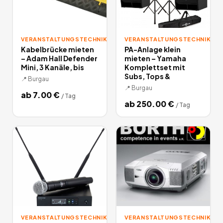
VERANSTALTUNGSTECHNIK
VERANSTALTUNGSTECHNIK
Kabelbrücke mieten
PA-Anlage klein
– Adam Hall Defender
mieten – Yamaha
Mini, 3 Kanäle, bis
Komplettset mit
Subs, Tops &
📍
Burgau
📍
Burgau
ab
7.00
€
/
Tag
ab
250.00
€
/
Tag
VERANSTALTUNGSTECHNIK
VERANSTALTUNGSTECHNIK