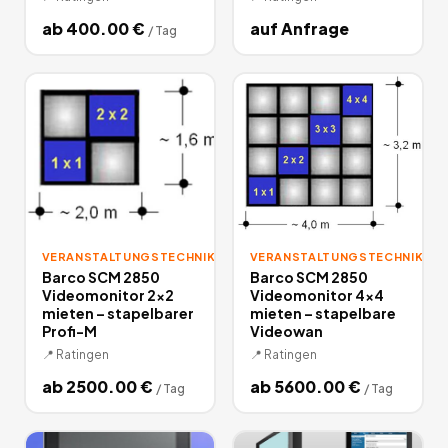
ab
400.00
€
auf Anfrage
/
Tag
VERANSTALTUNGSTECHNIK
VERANSTALTUNGSTECHNIK
Barco SCM 2850
Barco SCM 2850
Videomonitor 2x2
Videomonitor 4x4
mieten – stapelbarer
mieten – stapelbare
Profi-M
Videowan
📍
Ratingen
📍
Ratingen
ab
2500.00
€
ab
5600.00
€
/
Tag
/
Tag