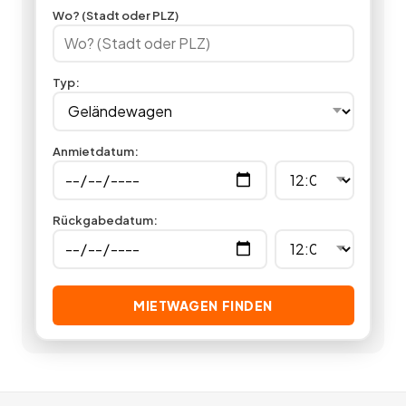
Gönnen Sie sich einen Offroad-Trip in die Natur, indem Sie hier
Wo? (Stadt oder PLZ)
in unserer Autovermietung günstig einen Geländewagen
mieten.
1
Angebote
deutschlandweit.
Typ
:
Anmietdatum
:
Rückgabedatum
:
MIETWAGEN FINDEN