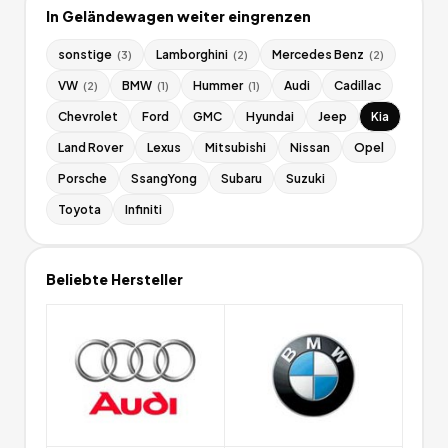
In
Geländewagen
weiter eingrenzen
sonstige
Lamborghini
Mercedes Benz
(
3
)
(
2
)
(
2
)
VW
BMW
Hummer
Audi
Cadillac
(
2
)
(
1
)
(
1
)
Chevrolet
Ford
GMC
Hyundai
Jeep
Kia
Land Rover
Lexus
Mitsubishi
Nissan
Opel
Porsche
SsangYong
Subaru
Suzuki
Toyota
Infiniti
Beliebte Hersteller