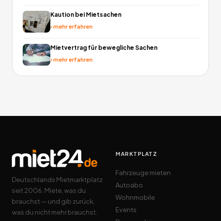
Kaution bei Mietsachen
›
mehr erfahren
Mietvertrag für bewegliche Sachen
›
mehr erfahren
MARKTPLATZ
Fahrzeuge mieten
Deutschlands Mietmarktplatz
Autoabo
seit 2006. Miete, was du
Wohnmobile
brauchst — und gib zurück,
Events
was du nicht mehr brauchst.