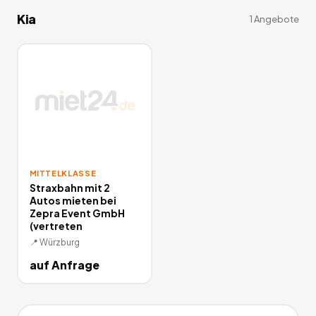
Kia
1
Angebote
MITTELKLASSE
Straxbahn mit 2
Autos mieten bei
Zepra Event GmbH
(vertreten
📍
Würzburg
auf Anfrage