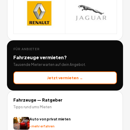
FÜR ANBIETER
Fahrzeuge
vermieten?
Tausende Mieter warten auf dein Angebot.
Jetzt vermieten →
Fahrzeuge
— Ratgeber
Tipps rund ums Mieten
Auto von privat mieten
›
mehr erfahren