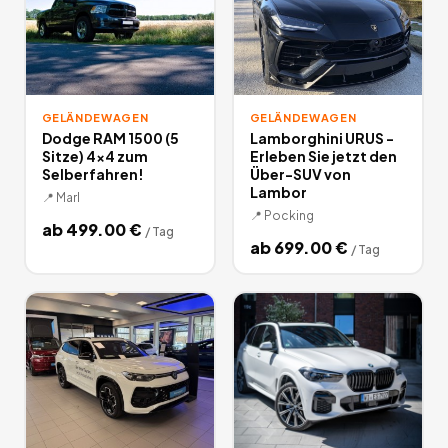
GELÄNDEWAGEN
GELÄNDEWAGEN
Dodge RAM 1500 (5
Lamborghini URUS -
Sitze) 4x4 zum
Erleben Sie jetzt den
Selberfahren!
Über-SUV von
Lambor
📍
Marl
📍
Pocking
ab
499.00
€
/
Tag
ab
699.00
€
/
Tag