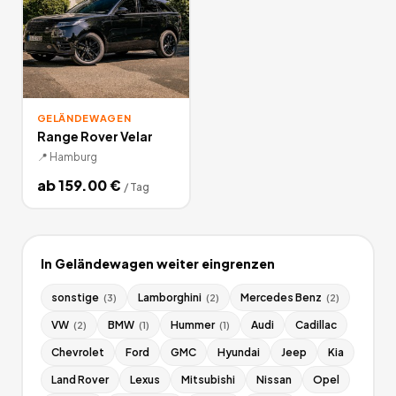
GELÄNDEWAGEN
Range Rover Velar
📍
Hamburg
ab
159.00
€
/
Tag
In
Geländewagen
weiter eingrenzen
sonstige
Lamborghini
Mercedes Benz
(
3
)
(
2
)
(
2
)
VW
BMW
Hummer
Audi
Cadillac
(
2
)
(
1
)
(
1
)
Chevrolet
Ford
GMC
Hyundai
Jeep
Kia
Land Rover
Lexus
Mitsubishi
Nissan
Opel