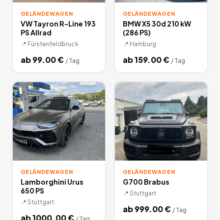
GELÄNDEWAGEN
GELÄNDEWAGEN
VW Tayron R-Line 193
BMW X5 30d 210 kW
PS Allrad
(286 PS)
📍
Fürstenfeldbruck
📍
Hamburg
ab
99.00
€
ab
159.00
€
/
Tag
/
Tag
GELÄNDEWAGEN
GELÄNDEWAGEN
Lamborghini Urus
G700 Brabus
650 PS
📍
Stuttgart
📍
Stuttgart
ab
999.00
€
/
Tag
ab
1000.00
€
/
Tag