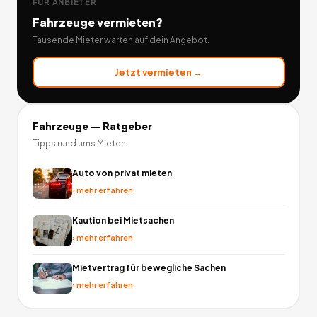
FÜR ANBIETER
Fahrzeuge
vermieten?
Tausende Mieter warten auf dein Angebot.
Jetzt vermieten →
Fahrzeuge
— Ratgeber
Tipps rund ums Mieten
Auto von privat mieten
›
mehr erfahren
Kaution bei Mietsachen
›
mehr erfahren
Mietvertrag für bewegliche Sachen
›
mehr erfahren