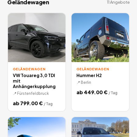
Geländewagen
11
Angebote
GELÄNDEWAGEN
GELÄNDEWAGEN
VW Touareg 3,0 TDI
Hummer H2
mit
📍
Berlin
Anhängerkupplung
ab
449.00
€
/
Tag
📍
Fürstenfeldbruck
ab
799.00
€
/
Tag