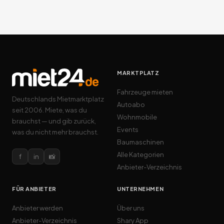
MARKTPLATZ
Fahrzeuge mieten
Deutschlands Mietmarktplatz
Autoabo
seit 2006. Miete, was du
Wohnmobile
brauchst — und gib zurück,
Events
was du nicht mehr brauchst.
Baumaschinen
Alle Kategorien
f
in
📸
Anbieter-Verzeichnis
FÜR ANBIETER
UNTERNEHMEN
Anbieter werden
Über uns
Anbieter-Verzeichnis
Shary App