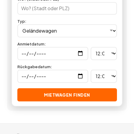
in unserer Autovermietung günstig einen Geländewagen
mieten.
11
Angebote
deutschlandweit.
Typ
:
Anmietdatum
:
Rückgabedatum
:
MIETWAGEN FINDEN