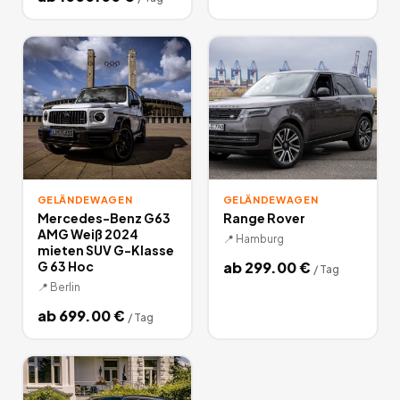
GELÄNDEWAGEN
GELÄNDEWAGEN
Mercedes-Benz G63
Range Rover
AMG Weiß 2024
📍
Hamburg
mieten SUV G-Klasse
G 63 Hoc
ab
299.00
€
/
Tag
📍
Berlin
ab
699.00
€
/
Tag